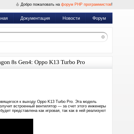
Добро пожаловать на
форум PHP программистов
!
вная
Документация
Новости
Форум
agon 8s Gen4: Oppo K13 Turbo Pro
Дата:
2025-
07-
12
17:28
отовящегося к выходу Oppo K13 Turbo Pro. Эта модель
олучит встроенный вентилятор — за счет этого инженеры
будет представлена как игровая, так как в ней реализуют