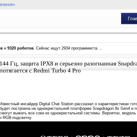
ocessor»
Гла
ов
и
9320 роботов
. Сейчас ищут 2934 программиста ...
144 Гц, защита IPX8 и серьезно разогнанная Snapdr
потягается с Redmi Turbo 4 Pro
Известный инсайдер Digital Chat Station рассказал о характеристиках г
будет построена на однокристальной платформе Snapdragon 8s Gen4 и п
смогут выжать все соки из однокристальной системы. Вероятно, модель 
и RGB-подсветку.