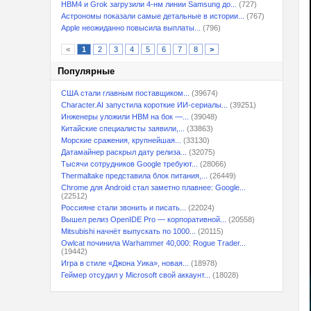
HBM4 и Grok загрузили 4-нм линии Samsung до...
(727)
Астрономы показали самые детальные в истории...
(767)
Apple неожиданно повысила выплаты...
(796)
<
1
2
3
4
5
6
7
8
>
Популярные
США стали главным поставщиком...
(39674)
Character.AI запустила короткие ИИ-сериалы...
(39251)
Инженеры уложили HBM на бок —...
(39048)
Китайские специалисты заявили,...
(33863)
Морские сражения, крупнейшая...
(33130)
Датамайнер раскрыл дату релиза...
(32075)
Тысячи сотрудников Google требуют...
(28066)
Thermaltake представила блок питания,...
(26449)
Chrome для Android стал заметно плавнее: Google...
(22512)
Россияне стали звонить и писать...
(22024)
Вышел релиз OpenIDE Pro — корпоративной...
(20558)
Mitsubishi начнёт выпускать по 1000...
(20115)
Owlcat починила Warhammer 40,000: Rogue Trader...
(19442)
Игра в стиле «Джона Уика», новая...
(18978)
Геймер отсудил у Microsoft свой аккаунт...
(18028)