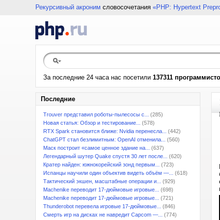
Рекурсивный акроним
словосочетания
«PHP: Hypertext Prepr
За последние 24 часа нас посетили
137311 программист
Последние
Trouver представил роботы-пылесосы с...
(285)
Новая статья: Обзор и тестирование...
(578)
RTX Spark становится ближе: Nvidia перенесла...
(442)
ChatGPT стал безлимитным: OpenAI отменила...
(560)
Маск построит «самое ценное здание на...
(637)
Легендарный шутер Quake спустя 30 лет после...
(620)
Кратер найден: южнокорейский зонд первым...
(723)
Испанцы научили один объектив видеть объём —...
(618)
Тактический экшен, масштабные операции и...
(929)
Machenike переводит 17-дюймовые игровые...
(698)
Machenike переводит 17-дюймовые игровые...
(721)
Thunderobot перевела игровые 17-дюймовые...
(846)
Смерть игр на дисках не навредит Capcom —...
(774)