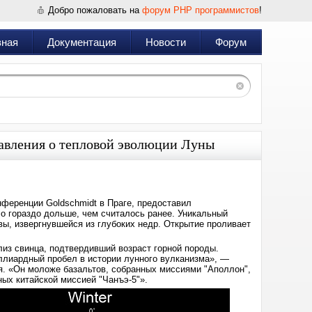
Добро пожаловать на
форум PHP программистов
!
вная
Документация
Новости
Форум
тавления о тепловой эволюции Луны
онференции Goldschmidt в Праге, предоставил
ло гораздо дольше, чем считалось ранее. Уникальный
авы, извергнувшейся из глубоких недр. Открытие проливает
из свинца, подтвердивший возраст горной породы.
иллиардный пробел в истории лунного вулканизма», —
. «Он моложе базальтов, собранных миссиями "Аполлон",
ных китайской миссией "Чанъэ-5"».