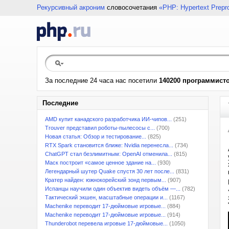
Рекурсивный акроним
словосочетания
«PHP: Hypertext Prepr
За последние 24 часа нас посетили
140200 программист
Последние
AMD купит канадского разработчика ИИ-чипов...
(251)
Trouver представил роботы-пылесосы с...
(700)
Новая статья: Обзор и тестирование...
(825)
RTX Spark становится ближе: Nvidia перенесла...
(734)
ChatGPT стал безлимитным: OpenAI отменила...
(815)
Маск построит «самое ценное здание на...
(930)
Легендарный шутер Quake спустя 30 лет после...
(831)
Кратер найден: южнокорейский зонд первым...
(907)
Испанцы научили один объектив видеть объём —...
(782)
Тактический экшен, масштабные операции и...
(1167)
Machenike переводит 17-дюймовые игровые...
(884)
Machenike переводит 17-дюймовые игровые...
(914)
Thunderobot перевела игровые 17-дюймовые...
(1050)