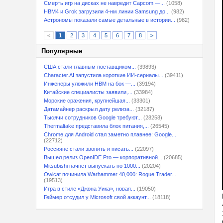
Смерть игр на дисках не навредит Capcom —...
(1058)
HBM4 и Grok загрузили 4-нм линии Samsung до...
(982)
Астрономы показали самые детальные в истории...
(982)
<
1
2
3
4
5
6
7
8
>
Популярные
США стали главным поставщиком...
(39893)
Character.AI запустила короткие ИИ-сериалы...
(39411)
Инженеры уложили HBM на бок —...
(39194)
Китайские специалисты заявили,...
(33984)
Морские сражения, крупнейшая...
(33301)
Датамайнер раскрыл дату релиза...
(32187)
Тысячи сотрудников Google требуют...
(28258)
Thermaltake представила блок питания,...
(26545)
Chrome для Android стал заметно плавнее: Google...
(22712)
Россияне стали звонить и писать...
(22097)
Вышел релиз OpenIDE Pro — корпоративной...
(20685)
Mitsubishi начнёт выпускать по 1000...
(20204)
Owlcat починила Warhammer 40,000: Rogue Trader...
(19513)
Игра в стиле «Джона Уика», новая...
(19050)
Геймер отсудил у Microsoft свой аккаунт...
(18118)