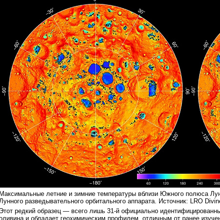
Максимальные летние и зимние температуры вблизи Южного полюса Лун
Лунного разведывательного орбитального аппарата. Источник: LRO Diviner 
Этот редкий образец — всего лишь 31-й официально идентифицированн
оливина и обладает геохимическим профилем, отличным от ранее изуче