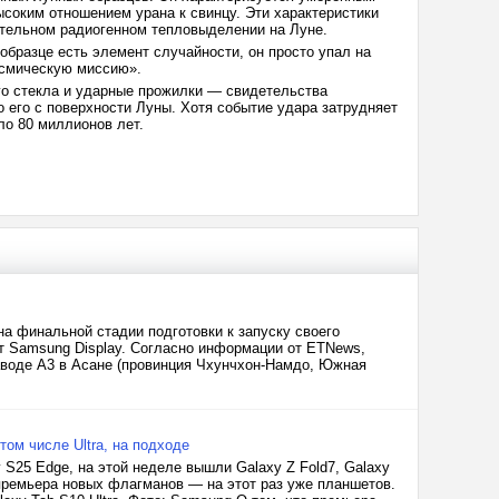
соким отношением урана к свинцу. Эти характеристики
ительном радиогенном тепловыделении на Луне.
образце есть элемент случайности, он просто упал на
осмическую миссию».
го стекла и ударные прожилки — свидетельства
о его с поверхности Луны. Хотя событие удара затрудняет
ло 80 миллионов лет.
на финальной стадии подготовки к запуску своего
ет Samsung Display. Согласно информации от ETNews,
аводе A3 в Асане (провинция Чхунчхон-Намдо, Южная
ом числе Ultra, на подходе
25 Edge, на этой неделе вышли Galaxy Z Fold7, Galaxy
я премьера новых флагманов — на этот раз уже планшетов.