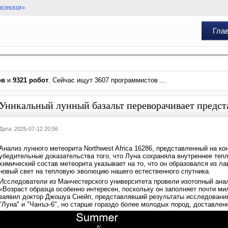
ocessor»
Гла
ов
и
9321 робот
. Сейчас ищут 3607 программистов ...
Уникальный лунный базальт переворачивает предс
Дата: 2025-07-12 20:56
Анализ лунного метеорита Northwest Africa 16286, представленный на к
убедительные доказательства того, что Луна сохраняла внутреннее теп
химический состав метеорита указывает на то, что он образовался из л
новый свет на тепловую эволюцию нашего естественного спутника.
Исследователи из Манчестерского университета провели изотопный анал
«Возраст образца особенно интересен, поскольку он заполняет почти м
заявил доктор Джошуа Снейп, представлявший результаты исследования
"Луна" и "Чанъэ-6", но старше гораздо более молодых пород, доставлен