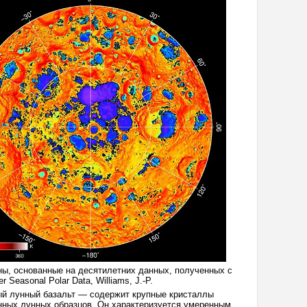
ы, основанные на десятилетних данных, полученных с
Seasonal Polar Data, Williams, J.-P.
ый лунный базальт — содержит крупные кристаллы
нных лунных образцов. Он характеризуется умеренным