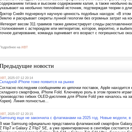
содержанием титана и высоким содержанием калия, а также необычно вы
указывают на необычно теплоёмкий источник, подтверждая теории о дл
Доктор Снейп подчеркнул научную ценность подобных находок: «В этом 
Землю и раскрывает секреты лунной геологии без огромных затрат на к
Метеорит весом 311 граммов также демонстрирует следы расплавленно
столкновения с астероидом или метеоритом, которое, вероятно, и выбил
точное датирование, команда оценивает его возраст с погрешностью око
Подробнее на
iXBT
Предыдущие новости
iXBT
, 2025-07-12 20:14
Складной iPhone тоже появится на рынке
Согласно последним сообщениям из цепочки поставок, Apple находится 
складного смартфона, iPhone Fold. Ключевую роль в этом проекте игра
производство гибких OLED-дисплеев для iPhone Fold уже началось на з
Корея). Линия полностью...
iXBT
, 2025-07-12 20:15
Samsung еще не закончила с флагманами на 2025 год. Новые модели, в т
В мае Samsung официально представила флагманский смартфон Galaxy S
Z Flip7 и Galaxy Z Flip7 SE, а уже ориентировочно в сентябре состоитс