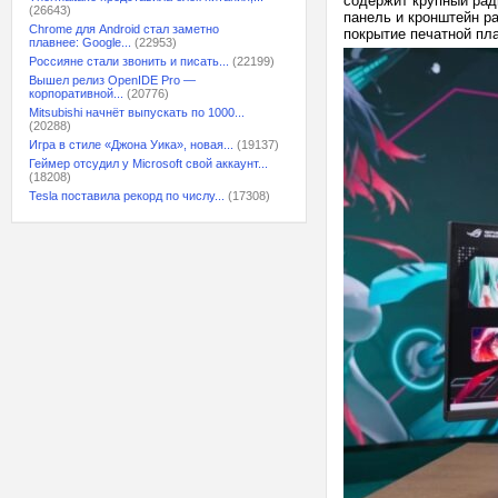
содержит крупный рад
(26643)
панель и кронштейн р
Chrome для Android стал заметно
покрытие печатной пл
плавнее: Google...
(22953)
Россияне стали звонить и писать...
(22199)
Вышел релиз OpenIDE Pro —
корпоративной...
(20776)
Mitsubishi начнёт выпускать по 1000...
(20288)
Игра в стиле «Джона Уика», новая...
(19137)
Геймер отсудил у Microsoft свой аккаунт...
(18208)
Tesla поставила рекорд по числу...
(17308)