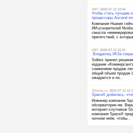
iXBT
, 2025-07-12 22:54
Чтобы стать лучшим ко
процессоры Ascend п
Компания Huawei сейч
ИИ-ускорителей Nvidia
смысла «мимикрироват
препятствий, с которы
iXBT
, 2025-07-12 22:21
Владелец УАЗа сокра
Sollers принял решен
издание «Коммерсантъ
снижением продаж легк
общий объем продаж L
ожидается и по...
3Dnews.ru
, 2025-07-12 22:
SpaceX добилась, чтоб
Инженер компании Spa
обсерватории им. Веры
интернет-спутников St
компания SpaceX прид
ночном небе, чтобы...