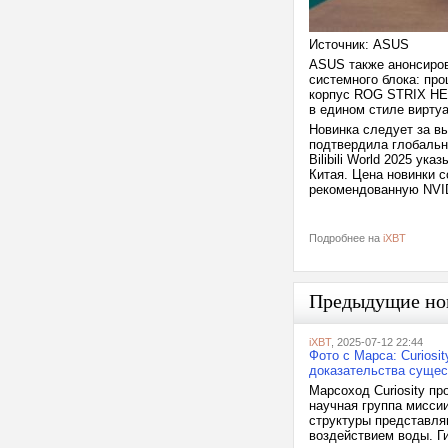
Источник: ASUS
ASUS также анонсиров
системного блока: п
корпус ROG STRIX HEL
в едином стиле вирту
Новинка следует за в
подтвердила глобальну
Bilibili World 2025 у
Китая. Цена новинки с
рекомендованную NVID
Подробнее на
iXBT
Предыдущие но
iXBT
, 2025-07-12 22:44
Фото с Марса: Curiosi
доказательства сущес
Марсоход Curiosity п
научная группа мисси
структуры представля
воздействием воды. Ги