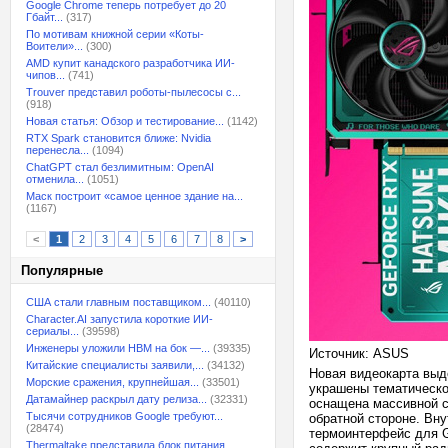
Google Chrome теперь потребует до 20
Гбайт...
(317)
По мотивам книжной серии «Коты-
Воители»...
(300)
AMD купит канадского разработчика ИИ-
чипов...
(741)
Trouver представил роботы-пылесосы с...
(918)
Новая статья: Обзор и тестирование...
(1142)
RTX Spark становится ближе: Nvidia
перенесла...
(1094)
ChatGPT стал безлимитным: OpenAI
отменила...
(1051)
Маск построит «самое ценное здание на...
(1167)
<
1
2
3
4
5
6
7
8
>
Популярные
США стали главным поставщиком...
(40110)
Character.AI запустила короткие ИИ-
сериалы...
(39598)
Инженеры уложили HBM на бок —...
(39335)
Источник: ASUS
Китайские специалисты заявили,...
(34132)
Новая видеокарта выд
Морские сражения, крупнейшая...
(33501)
украшены тематическо
Датамайнер раскрыл дату релиза...
(32331)
оснащена массивной с
Тысячи сотрудников Google требуют...
обратной стороне. Вн
(28474)
термоинтерфейс для G
Thermaltake представила блок питания,...