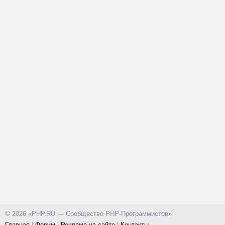
© 2026 «PHP.RU — Сообщество PHP-Программистов»
Главная
|
Форум
|
Реклама на сайте
|
Контакты