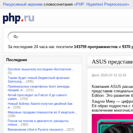
Рекурсивный акроним
словосочетания
«PHP: Hypertext Preprocessor»
За последние 24 часа нас посетили
143759 программистов
и
9370 
Последние
ASUS представи
Devolver выкатила последнее бесплатное...
(5)
Дата: 2025-07-12 22:33
Таким будет новый бюджетный флагман
Samsung:...
(405)
Компания ASUS расшир
Премиальные смартфоны бьют рекорды
продаж, и...
(221)
представив специальн
Китай проследил за Falcon 9 до самого
Edition. Это развитие
удара...
(210)
Хацунэ Мику — цифрова
Новый бойлер Xiaomi получил двойной бак
Её образ подростка с
и...
(235)
вовлечение многочисл
Мировые продажи планшетов во II квартале...
(208)
Похож на пончик и двигается: раскрыты
новые...
(382)
Виновником сбоя в Рунете оказался...
(327)