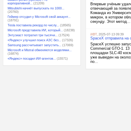
корпоративной...
(21209)
Впервые учёным удало
отвечающий за появле
Mitsubishi начнёт выпускать по 1000...
(20760)
Команда из Университ
Геймер отсудил у Microsoft свой аккаунт...
микрон, в котором об
(18791)
секунду. Этот метод...
Tesla поставила рекорд по числу...
(18565)
Microsoft представила ИИ, который...
(18238)
iXBT
, 2025-07-13 09:39
Энтузиаст потратил три тысячи...
(17524)
SpaceX отправила на 
«Яндекс» улучшил поиск АЗС без...
(17326)
SpaceX успешно запуст
Samsung рассчитывает запустить...
(17069)
Commercial GTO-1. 13 
Microsoft и Mistral обменяются моделями...
площадки SLC-40 косм
(16874)
уже выведен на около
«Яндекс» посадил ИИ-агентов...
(15571)
по...