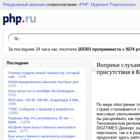
Рекурсивный акроним
словосочетания
«PHP: Hypertext Preprocessor»
За последние 24 часа нас посетили
165303 программиста
и
9274 р
Последние
Вопреки слухам
присутствия в 
Ученые создали умный транзистор, который
сам...
(153)
NASA переделывало обычные ноутбуки для...
(423)
Sony выпустит в сентябре беспроводные...
(513)
9070 мАч, 100 Вт, 200 Мп, Snapdragon 8 Elite...
(588)
По мере обострения т
стране сталкивается 
TSMC сообщила о прорыве в разработке...
(1265)
массовых увольнениях
Первому Mac Pro исполнилось 20 лет —
бы расценивать как пр
Apple...
(1234)
Тихоокеанском регионе
На фоне бума искусственного интеллекта
DIGITIMES Деккерс за
цены...
(877)
персонала, так и в ра
Бум искусственного интеллекта отправил
продолжит здесь рабо