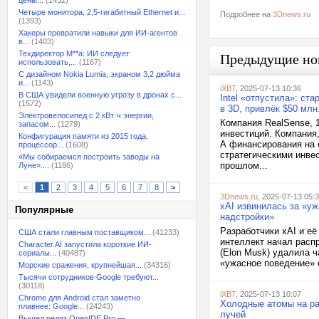
цены...
(1432)
Четыре монитора, 2,5-гигабитный Ethernet и...
Подробнее на
3Dnews.ru
(1393)
Хакеры превратили навыки для ИИ-агентов
в...
(1403)
Техдиректор M**a: ИИ следует
Предыдущие но
использовать,...
(1167)
С дизайном Nokia Lumia, экраном 3,2 дюйма
и...
(1143)
iXBT
, 2025-07-13 10:36
В США увидели военную угрозу в дронах с...
Intel «отпустила»: ст
(1572)
в 3D, привлёк $50 млн
Электровелосипед с 2 кВт·ч энергии,
Компания RealSense, 1
запасом...
(1279)
инвестиций. Компания
Конфигурация памяти из 2015 года,
А финансирования на с
процессор...
(1608)
стратегическими инве
«Мы собираемся построить заводы на
прошлом...
Луне»....
(1186)
<
1
2
3
4
5
6
7
8
>
3Dnews.ru
, 2025-07-13 05:
xAI извинилась за «уж
Популярные
надстройки»
Разработчики xAI и её
США стали главным поставщиком...
(41233)
интеллект начал расп
Character.AI запустила короткие ИИ-
(Elon Musk) удалила ч
сериалы...
(40487)
«ужасное поведение» с
Морские сражения, крупнейшая...
(34316)
Тысячи сотрудников Google требуют...
(30118)
iXBT
, 2025-07-13 10:07
Chrome для Android стал заметно
Холодные атомы на ра
плавнее: Google...
(24243)
лучей
Вышел релиз OpenIDE Pro —