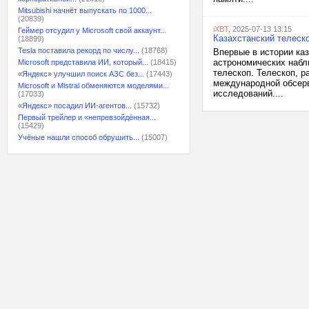
Mitsubishi начнёт выпускать по 1000...
(20839)
iXBT
, 2025-07-13 13:15
Геймер отсудил у Microsoft свой аккаунт...
Казахстанский телеск
(18899)
Tesla поставила рекорд по числу...
(18768)
Впервые в истории ка
астрономических набл
Microsoft представила ИИ, который...
(18415)
телескоп. Телескоп, 
«Яндекс» улучшил поиск АЗС без...
(17443)
международной обсерв
Microsoft и Mistral обменяются моделями...
исследований....
(17033)
«Яндекс» посадил ИИ-агентов...
(15732)
Первый трейлер и «непревзойдённая...
(15429)
Учёные нашли способ обрушить...
(15007)