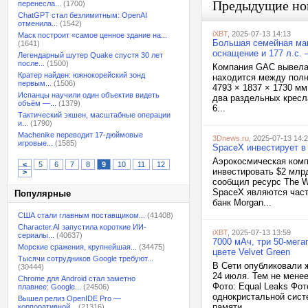
Предыдущие но
перенесла...
(1700)
ChatGPT стал безлимитным: OpenAI
отменила...
(1542)
iXBT
, 2025-07-13 14:13
Маск построит «самое ценное здание на...
Большая семейная ма
(1641)
оснащение и 177 л.с. 
Легендарный шутер Quake спустя 30 лет
после...
(1500)
Компания GAC вывела
Кратер найден: южнокорейский зонд
находится между полн
первым...
(1506)
4793 × 1837 × 1730 м
Испанцы научили один объектив видеть
два раздельных кресл
объём —...
(1379)
6...
Тактический экшен, масштабные операции
и...
(1790)
Machenike переводит 17-дюймовые
3Dnews.ru
, 2025-07-13 14:
игровые...
(1585)
SpaceX инвестирует в
Аэрокосмическая комп
<
5
6
7
8
9
10
11
12
инвестировать $2 млр
>
сообщил ресурс The Wa
SpaceX являются част
Популярные
банк Morgan...
США стали главным поставщиком...
(41408)
Character.AI запустила короткие ИИ-
iXBT
, 2025-07-13 13:59
сериалы...
(40637)
7000 мАч, три 50-мег
Морские сражения, крупнейшая...
(34475)
цвете Velvet Green
Тысячи сотрудников Google требуют...
В Сети опубликовали 
(30444)
24 июля. Тем не менее
Chrome для Android стал заметно
Фото: Equal Leaks Фот
плавнее: Google...
(24506)
однокристальной сист
Вышел релиз OpenIDE Pro —
памяти....
корпоративной...
(21316)