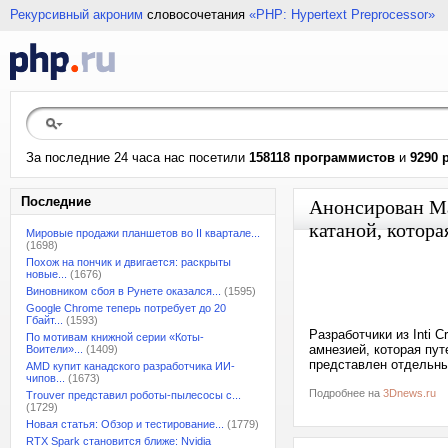
Рекурсивный акроним
словосочетания
«PHP: Hypertext Preprocessor»
За последние 24 часа нас посетили
158118 программистов
и
9290 
Последние
Анонсирован Ma
катаной, котора
Мировые продажи планшетов во II квартале...
(1698)
Похож на пончик и двигается: раскрыты
новые...
(1676)
Виновником сбоя в Рунете оказался...
(1595)
Google Chrome теперь потребует до 20
Гбайт...
(1593)
Разработчики из Inti
По мотивам книжной серии «Коты-
амнезией, которая пу
Воители»...
(1409)
представлен отдельный
AMD купит канадского разработчика ИИ-
чипов...
(1673)
Подробнее на
3Dnews.ru
Trouver представил роботы-пылесосы с...
(1729)
Новая статья: Обзор и тестирование...
(1779)
RTX Spark становится ближе: Nvidia