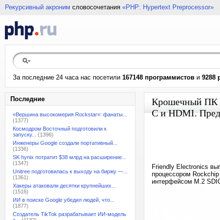
Рекурсивный акроним
словосочетания
«PHP: Hypertext Preprocessor»
За последние 24 часа нас посетили
167148 программистов
и
9288 
Последние
Крошечный ПК д
C и HDMI. Пред
«Вершина высокомерия Rockstar»: фанаты...
(1377)
Космодром Восточный подготовили к
запуску...
(1396)
Инженеры Google создали портативный...
(1336)
SK hynix потратит $38 млрд на расширение...
(1347)
Friendly Electronics 
Unitree подготовилась к выходу на биржу —...
процессором Rockchip
(1361)
интерфейсом M.2 SDI
Хакеры атаковали десятки крупнейших...
(1516)
ИИ в поиске Google убедил людей, что...
(1877)
Создатель TikTok разрабатывает ИИ-модель