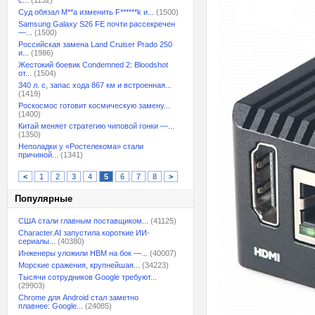
с...
(1132)
Суд обязал M**a изменить F******k и...
(1500)
Samsung Galaxy S26 FE почти рассекречен
—...
(1500)
Российская замена Land Cruiser Prado 250
и...
(1986)
Жестокий боевик Condemned 2: Bloodshot
от...
(1504)
340 л. с, запас хода 867 км и встроенная...
(1419)
Роскосмос готовит космическую замену...
(1400)
Китай меняет стратегию чиповой гонки —...
(1350)
Неполадки у «Ростелекома» стали
причиной...
(1341)
<
1
2
3
4
5
6
7
8
>
Популярные
США стали главным поставщиком...
(41125)
Character.AI запустила короткие ИИ-
сериалы...
(40380)
Инженеры уложили HBM на бок —...
(40007)
Морские сражения, крупнейшая...
(34223)
Тысячи сотрудников Google требуют...
(29903)
Chrome для Android стал заметно
плавнее: Google...
(24085)