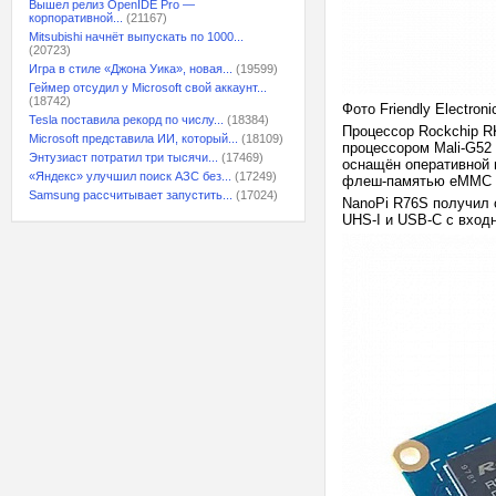
Вышел релиз OpenIDE Pro —
корпоративной...
(21167)
Mitsubishi начнёт выпускать по 1000...
(20723)
Игра в стиле «Джона Уика», новая...
(19599)
Геймер отсудил у Microsoft свой аккаунт...
(18742)
Фото Friendly Electroni
Tesla поставила рекорд по числу...
(18384)
Процессор Rockchip R
Microsoft представила ИИ, который...
(18109)
процессором Mali-G5
Энтузиаст потратил три тысячи...
(17469)
оснащён оперативной 
«Яндекс» улучшил поиск АЗС без...
(17249)
флеш-памятью eMMC 
Samsung рассчитывает запустить...
(17024)
NanoPi R76S получил о
UHS-I и USB-C с вход