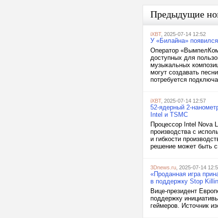
Предыдущие но
iXBT
, 2025-07-14 12:52
У «Билайна» появился
Оператор «ВымпелКом»
доступных для пользо
музыкальных композиц
могут создавать песни
потребуется подключа
iXBT
, 2025-07-14 12:57
52-ядерный 2-нанометр
Intel и TSMC
Процессор Intel Nova 
производства с испол
и гибкости производст
решение может быть св
3Dnews.ru
, 2025-07-14 12:
«Проданная игра прин
в поддержку Stop Kill
Вице-президент Европ
поддержку инициативы 
геймеров. Источник изо