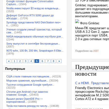
13 TOPS обеспечивает
Google готовит функцию Conversation
Capture...
(1564)
Gmktec подчеркивает,
Nvidia инвестирует $3 млрд во владельца...
делает его подходящи
(1520)
большими языковыми 
Дефицит GeForce RTX 5090 дошел до
вентиляторами.
абсурда:...
(1724)
Synology представила NAS DiskStation neo+
Фото Gmktec
с...
(1801)
Мини-ПК предлагает ш
Ученые создали умный транзистор, который
USB-A 3.2 Gen 2, оди
сам...
(1445)
находятся порт USB4,
NASA переделывало обычные ноутбуки для...
2.0 и два сетевых по
(2144)
Sony выпустит в сентябре беспроводные...
(2007)
9070 мАч, 100 Вт, 200 Мп, Snapdragon 8 Elite...
Подробнее на
iXBT
(1976)
<
1
2
3
4
5
6
7
8
>
Предыдущи
Популярные
новости
США стали главным поставщиком...
(42119)
Морские сражения, крупнейшая...
(35334)
C и HDMI. Представле
Тысячи сотрудников Google требуют...
(32215)
Friendly Electronics 
процессором Rockchip
Chrome для Android стал заметно
плавнее: Google...
(25403)
интерфейсом M.2 SDIO.
Cortex-A72 и 4 ядрами
Вышел релиз OpenIDE Pro —
корпоративной...
(21886)
Tesla поставила рекорд по числу...
(19638)