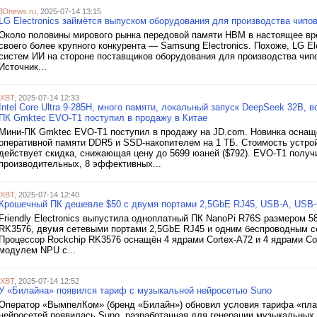
3Dnews.ru
, 2025-07-14 13:15
LG Electronics займётся выпуском оборудования для производства чипо
Около половины мирового рынка передовой памяти HBM в настоящее вре
своего более крупного конкурента — Samsung Electronics. Похоже, LG E
систем ИИ на стороне поставщиков оборудования для производства чип
Источник...
iXBT
, 2025-07-14 12:33
Intel Core Ultra 9-285H, много памяти, локальный запуск DeepSeek 32B
ПК Gmktec EVO-T1 поступил в продажу в Китае
Мини-ПК Gmktec EVO-T1 поступил в продажу на JD.com. Новинка оснащена
оперативной памяти DDR5 и SSD-накопителем на 1 ТБ. Стоимость устройс
действует скидка, снижающая цену до 5699 юаней ($792). EVO-T1 получил
производительных, 8 эффективных...
iXBT
, 2025-07-14 12:40
Крошечный ПК дешевле $50 с двумя портами 2,5GbE RJ45, USB-A, USB-
Friendly Electronics выпустила одноплатный ПК NanoPi R76S размером 5
RK3576, двумя сетевыми портами 2,5GbE RJ45 и одним беспроводным сет
Процессор Rockchip RK3576 оснащён 4 ядрами Cortex-A72 и 4 ядрами Co
модулем NPU с...
iXBT
, 2025-07-14 12:52
У «Билайна» появился тариф с музыкальной нейросетью Suno
Оператор «ВымпелКом» (бренд «Билайн») обновил условия тарифа «план
нейросетей появилась Suno, разработанная для генерации музыкальных