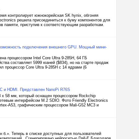
в
мя контролирует южнокорейская SK hynix, обгоняя
lectronics решила присоединиться к буму компонентов для
ов памяти, приступив к соответствующим разработкам.
, возможность подключения внешнего GPU. Мощный мини-
 процессором Intel Core Ultra 9-285H, 64 ГБ
тва составляет 5999 юаней ($834), но на старте продаж
 процессор Core Ultra 9-285H с 14 ядрами (6
C и HDMI. Представлен NanoPi R76S
8 х 58 мм, который оснащен процессором Rockchip
евым интерфейсом M.2 SDIO. Фото Friendly Electronics
rtex-A53, графическим процессором Mali-G52 MC3 и
 б.». Теперь в списке доступных для пользователей
 композиций. Сгенерировано нейросетью Dall-E Благодаря