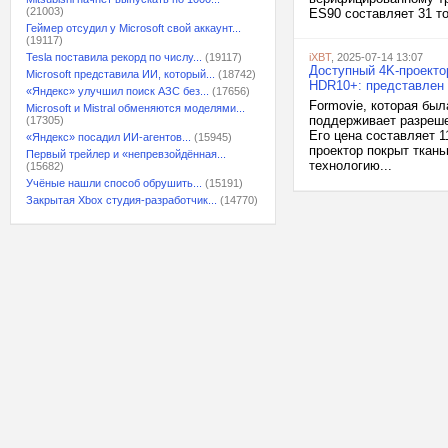
(21003)
ES90 составляет 31 то
Геймер отсудил у Microsoft свой аккаунт...
(19117)
Tesla поставила рекорд по числу...
(19117)
iXBT
, 2025-07-14 13:07
Доступный 4K-проекто
Microsoft представила ИИ, который...
(18742)
HDR10+: представлен 
«Яндекс» улучшил поиск АЗС без...
(17656)
Formovie, которая был
Microsoft и Mistral обменяются моделями...
поддерживает разреше
(17305)
Его цена составляет 1
«Яндекс» посадил ИИ-агентов...
(15945)
проектор покрыт ткан
Первый трейлер и «непревзойдённая...
технологию...
(15682)
Учёные нашли способ обрушить...
(15191)
Закрытая Xbox студия-разработчик...
(14770)