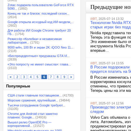
(2863)
Zotac подарила пользователю GeForce RTX
Предыдущие но
5090...
(1892)
Конец не так и близок: последний сезон...
(2614)
iXBT
, 2025-07-14 13:32
Google открыла исходный код ИИ-модели,...
Технологии Nvidia RTX
(2602)
старых играх без под
Для работы ИИ Google Chrome требует 20
Nvidia представила те
ГБ...
(1754)
Теперь эта функция п
Режиссёр «Колобка» и независимая
Это изменение было 
лаборатория...
(1791)
инструмента Nvidia Pro
9000 мАч, 100 Вт и экран 2K: iQOO Neo 11...
впервые...
(2118)
«Беспрецедентные» предзаказы GTA VI...
(2639)
iXBT
, 2025-07-14 13:55
«Это попросту не имеет смысла»: глава...
В России подорожали 
(1510)
придется платить на 5
<
2
3
4
5
6
7
8
9
>
В России изменилась 
корректировка коснул
Популярные
отменены, что привело
Теперь цены на эти ма
США стали главным поставщиком...
(41700)
Морские сражения, крупнейшая...
(34844)
iXBT
, 2025-07-14 12:56
Тысячи сотрудников Google требуют...
Производство электри
(31105)
следом
Chrome для Android стал заметно
Volvo Cars объявила о
плавнее: Google...
(24916)
лета. Автомобиль, из
Вышел релиз OpenIDE Pro —
корпоративной...
(21527)
продемонстрировал ре
верифицированному тр
Mitsubishi начнёт выпускать по 1000...