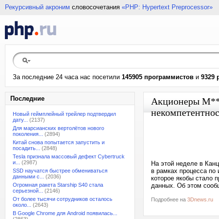
Рекурсивный акроним
словосочетания
«PHP: Hypertext Preprocessor»
За последние 24 часа нас посетили
145905 программистов
и
9329 
Последние
Акционеры M**a
некомпетентнос
Новый геймплейный трейлер подтвердил
дату...
(2137)
Для марсианских вертолётов нового
поколения...
(2894)
Китай снова попытается запустить и
посадить...
(2848)
Tesla признала массовый дефект Cybertruck
и...
(2987)
На этой неделе в Кан
в рамках процесса по
SSD научатся быстрее обмениваться
данными с...
(2036)
которое якобы стало 
Огромная ракета Starship S40 стала
данных. Об этом сообщ
серьезной...
(2146)
От более тысячи сотрудников осталось
Подробнее на
3Dnews.ru
около...
(2643)
В Google Chrome для Android появилась...