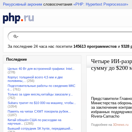
Рекурсивный акроним
словосочетания
«PHP: Hypertext Preprocessor»
За последние 24 часа нас посетили
145613 программистов
и
9328 
Последние
Четыре ИИ-разр
сумму до $200 
Целых 40 Вт для встроенной графики: Intel...
(278)
Корпус толщиной всего 4,5 мм и две
половины,...
(256)
Подготовительные работы по сведению МКС
с...
(761)
Только за один месяц китайцы заказали у...
(762)
Представители Главно
Министерства обороны
Subaru тратит по $10 000 на машину, чтобы...
(1054)
за заключение контра
Память на чипах CXMT покорила рубеж...
избранных подрядчиков
(1187)
Rivera-Camacho
Китай обошёл США по расходам на
научные...
(1265)
Подробнее на
3Dnews.ru
Бывший сотрудник SK hynix, передавший...