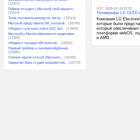
(21002)
iXBT
, 2025-07-15 07:52
Геймер отсудил у Microsoft свой аккаунт...
Телевизоры LG OLED e
(19114)
Tesla поставила рекорд по числу...
(19113)
Компания LG Electron
Microsoft представила ИИ, который...
(18740)
которые были предста
который обеспечивает
«Яндекс» улучшил поиск АЗС без...
(17654)
платформе webOS, под
Microsoft и Mistral обменяются моделями...
и AMD...
(17305)
«Яндекс» посадил ИИ-агентов...
(15942)
Первый трейлер и «непревзойдённая...
(15680)
Учёные нашли способ обрушить...
(15189)
Закрытая Xbox студия-разработчик...
(14770)