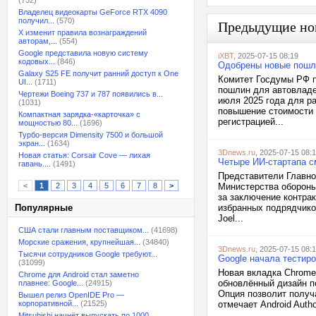
(752)
Владелец видеокарты GeForce RTX 4090
получил...
(570)
Предыдущие но
X изменит правила вознаграждений
авторам,...
(554)
Google представила новую систему
iXBT
, 2025-07-15 08:19
кодовых...
(846)
Одобрены новые пошл
Galaxy S25 FE получит ранний доступ к One
Комитет Госдумы РФ п
UI...
(1711)
пошлин для автовладе
Чертежи Boeing 737 и 787 появились в...
июля 2025 года для р
(1031)
повышение стоимости 
Компактная зарядка-«карточка» с
регистрацией...
мощностью 80...
(1696)
Турбо-версия Dimensity 7500 и большой
экран...
(1634)
3Dnews.ru
, 2025-07-15 08:
Новая статья: Corsair Cove — лихая
Четыре ИИ-стартапа с
гавань....
(1491)
Представители Главно
<
1
2
3
4
5
6
7
8
>
Министерства обороны
за заключение контра
Популярные
избранных подрядчиков
Joel...
США стали главным поставщиком...
(41698)
Морские сражения, крупнейшая...
(34840)
3Dnews.ru
, 2025-07-15 08:1
Тысячи сотрудников Google требуют...
Google начала тестир
(31099)
Новая вкладка Chrome 
Chrome для Android стал заметно
обновлённый дизайн по
плавнее: Google...
(24915)
Опция позволит получ
Вышел релиз OpenIDE Pro —
корпоративной...
(21525)
отмечает Android Auth
Mitsubishi начнёт выпускать по 1000...