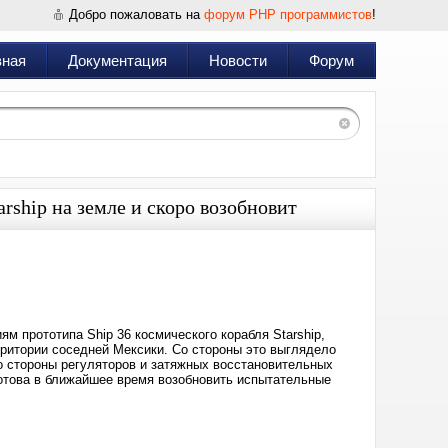
Добро пожаловать на
форум PHP программистов
!
вная
Документация
Новости
Форум
rship на земле и скоро возобновит
Дата:
2025-
07-
15
10:08
ям прототипа Ship 36 космического корабля Starship,
рритории соседней Мексики. Со стороны это выглядело
о стороны регуляторов и затяжных восстановительных
готова в ближайшее время возобновить испытательные