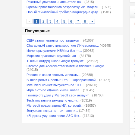
Ракетный двигатель напечатали на...
(2315)
OpenAI приостановила разработку ИИ-модели...
(1505)
Новый геймплейный трейлер подтвердил дату...
(1501)
<
1
2
3
4
5
6
7
8
>
Популярные
США стали главным поставщиком...
(41067)
Character.AI запустила короткие ИИ-сериалы...
(40345)
Инженеры уложили HBM на бок —...
(39962)
Морские сражения, крупнейшая...
(34178)
Тысячи сотрудников Google требуют...
(29822)
Chrome для Android стал заметно плавнее: Google...
(24015)
Россияне стали звонить и писать...
(22688)
Вышел релиз OpenIDE Pro — корпоративной...
(21137)
Mitsubishi начнёт выпускать по 1000...
(20700)
Игра в стиле «Джона Уика», новая...
(19545)
Геймер отсудил у Microsoft свой аккаунт...
(18708)
Tesla поставила рекорд по числу...
(18319)
Microsoft представила ИИ, который...
(18057)
Энтузиаст потратил три тысячи...
(17434)
«Яндекс» улучшил поиск АЗС без...
(17213)