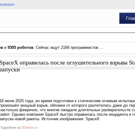
ocessor»
Гла
ов
и
9305 роботов
. Сейчас ищут 2168 программистов ...
SpaceX оправилась после оглушительного взрыва Sta
запуски
18 июня 2025 года, во время подготовки к статическим огневым испытани
произошёл мощный взрыв, обломки от которого разлетелись даже до те
настолько феерично, что многие ожидали длительных разбирательств с
работ. Однако компания SpaceX быстро оправилась после инцидента и 
запуски новой ракеты. Источник изображения: SpaceX
Подробнее на
3Dnews.ru