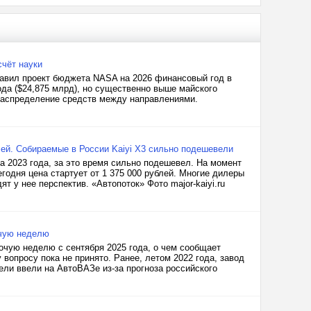
счёт науки
авил проект бюджета NASA на 2026 финансовый год в
ода ($24,875 млрд), но существенно выше майского
ераспределение средств между направлениями.
лей. Собираемые в России Kaiyi X3 сильно подешевели
та 2023 года, за это время сильно подешевел. На момент
годня цена стартует от 1 375 000 рублей. Многие дилеры
т у нее перспектив. «Автопоток» Фото major-kaiyi.ru
очую неделю
чую неделю с сентября 2025 года, о чем сообщает
вопросу пока не принято. Ранее, летом 2022 года, завод
ли ввели на АвтоВАЗе из-за прогноза российского