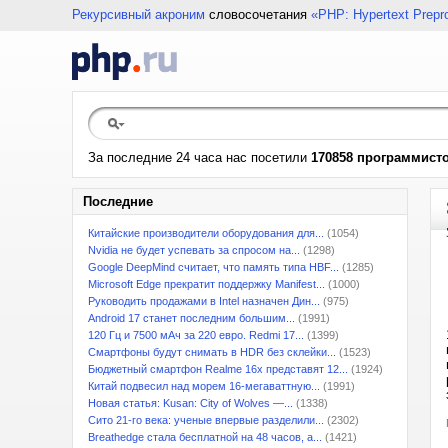
Рекурсивный акроним
словосочетания
«PHP: Hypertext Prepr
За последние 24 часа нас посетили
170858 программист
Последние
Китайские производители оборудования для...
(1054)
Nvidia не будет успевать за спросом на...
(1298)
Google DeepMind считает, что память типа HBF...
(1285)
Microsoft Edge прекратит поддержку Manifest...
(1000)
Руководить продажами в Intel назначен Дин...
(975)
Android 17 станет последним большим...
(1991)
120 Гц и 7500 мАч за 220 евро. Redmi 17...
(1399)
Смартфоны будут снимать в HDR без склейки...
(1523)
Бюджетный смартфон Realme 16x представят 12...
(1924)
Китай подвесил над морем 16-мегаваттную...
(1991)
Новая статья: Kusan: City of Wolves —...
(1338)
Сито 21-го века: ученые впервые разделили...
(2302)
Breathedge стала бесплатной на 48 часов, а...
(1421)