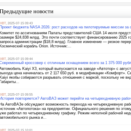
Предыдущие новости
iXBT
, 2025-07-15 09:43
Проект бюджета NASA 2026: рост расходов на пилотируемые миссии за 
Комитет по ассигнованиям Палаты представителей США 14 июля предст
размере $24,838 млрд. Это почти соответствует финансированию 2025 г
запроса администрации ($18,8 млрд). Главное изменение — резкое пер
Космический корабль Orion. Источник:...
iXBT
, 2025-07-15 09:44
Современный кроссовер с отличным оснащением всего за 1 375 000 руб
Автомобиль Kaiyi X3, который выпускается на заводе «Автотор» с авгус
выхода цена начиналась от 2 117 650 руб. в модификации «Комфорт». Се
Kaiyi якобы собираются разрывать отношения с маркой, поскольку не видя
Габариты...
iXBT
, 2025-07-15 09:55
История повторяется? АвтоВАЗ может перейти на четырехдневную раб
На АвтоВАЗе обсуждают возможность перехода на четырехдневную рабо
источник «Автопотока» на предприятии. Официального решения по этому 
уже работал по четырехдневному графику. Режим неполной рабочей неде
автомобильного рынка и...
iXBT
, 2025-07-15 10:01