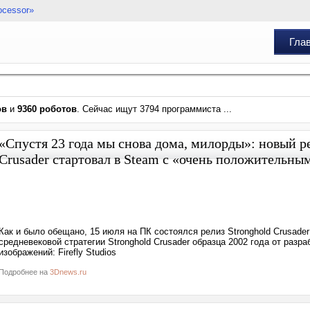
ocessor»
Гла
ов
и
9360 роботов
. Сейчас ищут 3794 программиста ...
«Спустя 23 года мы снова дома, милорды»: новый ре
Crusader стартовал в Steam с «очень положительны
Как и было обещано, 15 июля на ПК состоялся релиз Stronghold Crusader:
средневековой стратегии Stronghold Crusader образца 2002 года от разраб
изображений: Firefly Studios
Подробнее на
3Dnews.ru