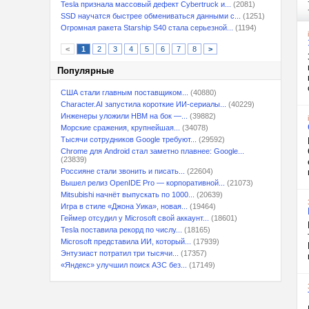
Tesla признала массовый дефект Cybertruck и...
(2081)
SSD научатся быстрее обмениваться данными с...
(1251)
Огромная ракета Starship S40 стала серьезной...
(1194)
<
1
2
3
4
5
6
7
8
>
Популярные
США стали главным поставщиком...
(40880)
Character.AI запустила короткие ИИ-сериалы...
(40229)
Инженеры уложили HBM на бок —...
(39882)
Морские сражения, крупнейшая...
(34078)
Тысячи сотрудников Google требуют...
(29592)
Chrome для Android стал заметно плавнее: Google...
(23839)
Россияне стали звонить и писать...
(22604)
Вышел релиз OpenIDE Pro — корпоративной...
(21073)
Mitsubishi начнёт выпускать по 1000...
(20639)
Игра в стиле «Джона Уика», новая...
(19464)
Геймер отсудил у Microsoft свой аккаунт...
(18601)
Tesla поставила рекорд по числу...
(18165)
Microsoft представила ИИ, который...
(17939)
Энтузиаст потратил три тысячи...
(17357)
«Яндекс» улучшил поиск АЗС без...
(17149)