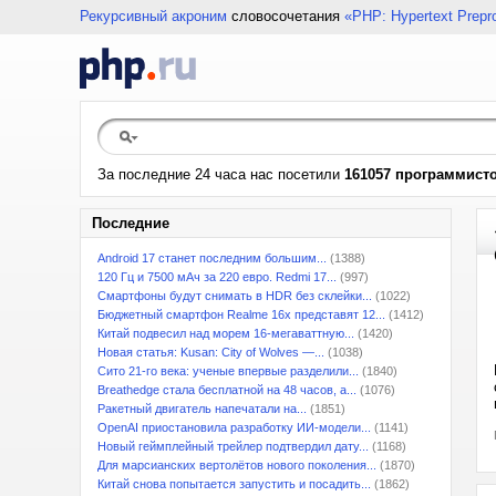
Рекурсивный акроним
словосочетания
«PHP: Hypertext Prepr
За последние 24 часа нас посетили
161057 программист
Последние
Android 17 станет последним большим...
(1388)
120 Гц и 7500 мАч за 220 евро. Redmi 17...
(997)
Смартфоны будут снимать в HDR без склейки...
(1022)
Бюджетный смартфон Realme 16x представят 12...
(1412)
Китай подвесил над морем 16-мегаваттную...
(1420)
Новая статья: Kusan: City of Wolves —...
(1038)
Сито 21-го века: ученые впервые разделили...
(1840)
Breathedge стала бесплатной на 48 часов, а...
(1076)
Ракетный двигатель напечатали на...
(1851)
OpenAI приостановила разработку ИИ-модели...
(1141)
Новый геймплейный трейлер подтвердил дату...
(1168)
Для марсианских вертолётов нового поколения...
(1870)
Китай снова попытается запустить и посадить...
(1862)