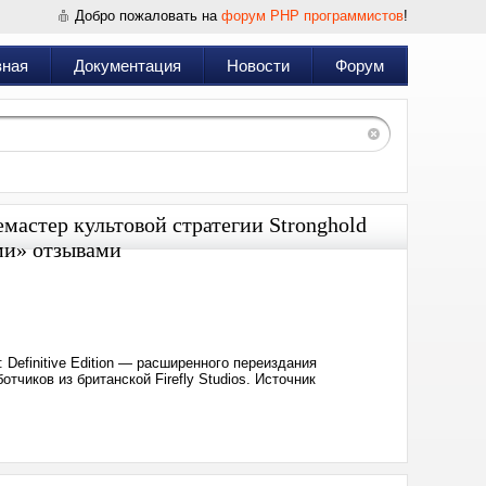
Добро пожаловать на
форум PHP программистов
!
вная
Документация
Новости
Форум
мастер культовой стратегии Stronghold
ми» отзывами
Дата:
2025-
07-
15
22:59
 Definitive Edition — расширенного переиздания
отчиков из британской Firefly Studios. Источник