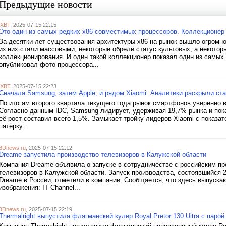
Предыдущие новости
iXBT
, 2025-07-15 22:15
Это один из самых редких x86-совместимых процессоров. Коллекционер
За десятки лет существования архитектуры x86 на рынок вышло огромн
из них стали массовыми, некоторые обрели статус культовых, а некото
коллекционирования. И один такой коллекционер показал один из самых 
опубликовал фото процессора...
iXBT
, 2025-07-15 22:23
Сначала Samsung, затем Apple, и рядом Xiaomi. Аналитики раскрыли ст
По итогам второго квартала текущего года рынок смартфонов уверенно в
Согласно данным IDC, Samsung лидирует, удерживая 19,7% рынка и показ
её рост составил всего 1,5%. Замыкает тройку лидеров Xiaomi с показа
пятёрку...
3Dnews.ru
, 2025-07-15 22:12
Dreame запустила производство телевизоров в Калужской области
Компания Dreame объявила о запуске в сотрудничестве с российским п
телевизоров в Калужской области. Запуск производства, состоявшийся 
Dreame в России, отметили в компании. Сообщается, что здесь выпуск
изображения: IT Channel...
3Dnews.ru
, 2025-07-15 22:19
Thermalright выпустила флагманский кулер Royal Pretor 130 Ultra с паро