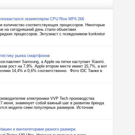
 похвастался экземпляром CPU Rise MP6 266
ое количество соответствующих процессоров. Некоторые
рые на сегодняшний день стали объектами
редких процессоров. Энтузиаст с псевдонимом konkretor
атистику рынка смартфонов
озглавляет Samsung, а Apple на пятки наступает Xiaomi.
ав рост на 7,9%. Apple втором месте имеет 15,7%, а вот
телями 14,4% и 0,6% соответственно. Фото IDC Также в
роизводителем электроники VVP Tech производства
27 июня, знаменует собой важный шаг в развитии бренда
аются модели семи популярных размеров. Источник
й башен и вентиляторами разного размера