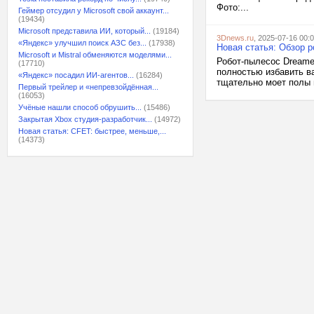
Фото:...
Геймер отсудил у Microsoft свой аккаунт...
(19434)
Microsoft представила ИИ, который...
(19184)
3Dnews.ru
, 2025-07-16 00:
«Яндекс» улучшил поиск АЗС без...
(17938)
Новая статья: Обзор р
Microsoft и Mistral обменяются моделями...
Робот-пылесос Dreame 
(17710)
полностью избавить в
«Яндекс» посадил ИИ-агентов...
(16284)
тщательно моет полы 
Первый трейлер и «непревзойдённая...
(16053)
Учёные нашли способ обрушить...
(15486)
Закрытая Xbox студия-разработчик...
(14972)
Новая статья: CFET: быстрее, меньше,...
(14373)