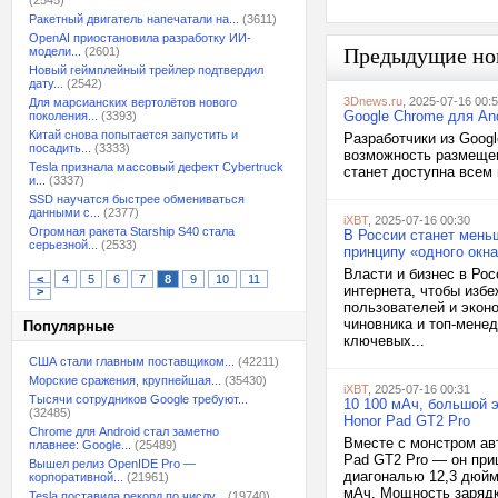
(2545)
Ракетный двигатель напечатали на...
(3611)
OpenAI приостановила разработку ИИ-
Предыдущие но
модели...
(2601)
Новый геймплейный трейлер подтвердил
дату...
(2542)
3Dnews.ru
, 2025-07-16 00:
Для марсианских вертолётов нового
Google Chrome для And
поколения...
(3393)
Китай снова попытается запустить и
Разработчики из Goog
посадить...
(3333)
возможность размещен
Tesla признала массовый дефект Cybertruck
станет доступна всем 
и...
(3337)
SSD научатся быстрее обмениваться
данными с...
(2377)
iXBT
, 2025-07-16 00:30
Огромная ракета Starship S40 стала
В России станет мень
серьезной...
(2533)
принципу «одного окн
Власти и бизнес в Ро
<
4
5
6
7
8
9
10
11
интернета, чтобы изб
>
пользователей и экон
чиновника и топ-мене
Популярные
ключевых...
США стали главным поставщиком...
(42211)
Морские сражения, крупнейшая...
(35430)
iXBT
, 2025-07-16 00:31
Тысячи сотрудников Google требуют...
10 100 мАч, большой 
(32485)
Honor Pad GT2 Pro
Chrome для Android стал заметно
Вместе с монстром ав
плавнее: Google...
(25489)
Pad GT2 Pro — он при
Вышел релиз OpenIDE Pro —
диагональю 12,3 дюйм
корпоративной...
(21961)
мАч. Мощность зарядки
Tesla поставила рекорд по числу...
(19740)