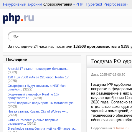
Рекурсивный акроним
словосочетания
«PHP: Hypertext Preprocessor»
За последние 24 часа нас посетили
132608 программистов
и
9398 
Последние
Госдума РФ одо
Android 17 станет последним большим...
(3583)
Дата: 2025-07-16 00:50
120 Гц и 7500 мАч за 220 евро. Redmi 17...
(2975)
Госдума РФ одобрила 1
Смартфоны будут снимать в HDR без
поправки в федеральн
склейки...
(3222)
на размещение в них 
Бюджетный смартфон Realme 16x
случае одобрения Сов
представят 12...
(3268)
2026 года. Согласно з
Китай подвесил над морем 16-мегаваттную...
отдельные законодате
(3403)
зданий и помещений, 
Новая статья: Kusan: City of Wolves —...
(2733)
технического обеспеч
обеспечивающего обра
Сито 21-го века: ученые впервые
разделили...
(3341)
Подробнее на
3Dnews.ru
Breathedge стала бесплатной на 48 часов, а...