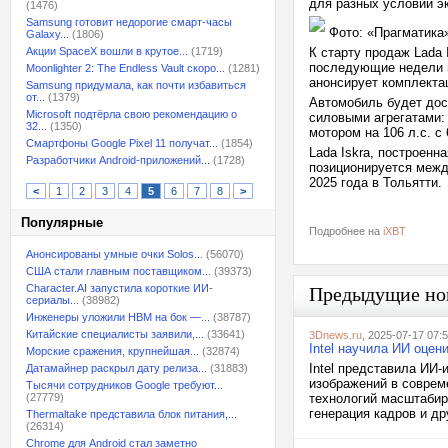
для разных условий э
(1476)
Samsung готовит недорогие смарт-часы
Фото: «Прагматика
Galaxy...
(1806)
Акции SpaceX вошли в крутое...
(1719)
К старту продаж Lada 
последующие недели м
Moonlighter 2: The Endless Vault скоро...
(1281)
анонсирует комплекта
Samsung придумала, как почти избавиться
от...
(1379)
Автомобиль будет дос
Microsoft подтёрла свою рекомендацию о
силовыми агрегатами: 
32...
(1350)
мотором на 106 л.с. с
Смартфоны Google Pixel 11 получат...
(1854)
Lada Iskra, построен
Разработчики Android-приложений...
(1728)
позиционируется межд
2025 года в Тольятти
<
1
2
3
4
5
6
7
8
>
Популярные
Подробнее на
iXBT
Анонсированы умные очки Solos...
(56070)
США стали главным поставщиком...
(39373)
Character.AI запустила короткие ИИ-
Предыдущие но
сериалы...
(38982)
Инженеры уложили HBM на бок —...
(38787)
Китайские специалисты заявили,...
(33641)
3Dnews.ru
, 2025-07-17 07:
Intel научила ИИ оцен
Морские сражения, крупнейшая...
(32874)
Intel представила ИИ
Датамайнер раскрыл дату релиза...
(31883)
изображений в соврем
Тысячи сотрудников Google требуют...
(27779)
технологий масштабир
генерация кадров и др
Thermaltake представила блок питания,...
(26314)
Chrome для Android стал заметно