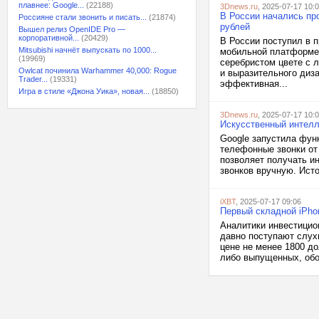
плавнее: Google...
(22188)
3Dnews.ru
, 2025-07-17 10:
В России начались пр
Россияне стали звонить и писать...
(21874)
рублей
Вышел релиз OpenIDE Pro —
корпоративной...
(20429)
В России поступил в 
Mitsubishi начнёт выпускать по 1000...
мобильной платформе 
(19969)
серебристом цвете с 
Owlcat починила Warhammer 40,000: Rogue
и выразительного диз
Trader...
(19331)
эффективная...
Игра в стиле «Джона Уика», новая...
(18850)
3Dnews.ru
, 2025-07-17 10:
Искусственный интелл
Google запустила фун
телефонные звонки от
позволяет получать и
звонков вручную. Исто
iXBT
, 2025-07-17 09:06
Первый складной iPhon
Аналитики инвестицион
давно поступают слухи
цене не менее 1800 д
либо выпущенных, обог