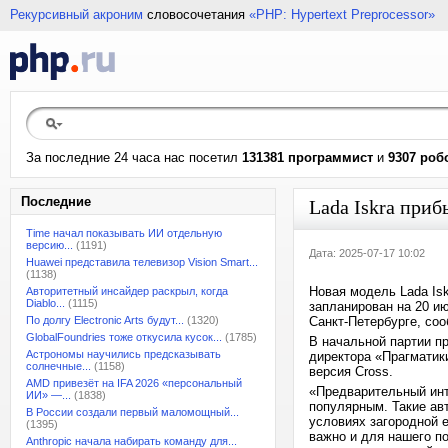
Рекурсивный акроним
словосочетания
«PHP: Hypertext Preprocessor»
За последние 24 часа нас посетил
131381 программист
и
9307 роб
Последние
Lada Iskra приб
Time начал показывать ИИ отдельную
версию...
(1191)
Дата: 2025-07-17 10:02
Huawei представила телевизор Vision Smart...
(1138)
Новая модель Lada Is
Авторитетный инсайдер раскрыл, когда
Diablo...
(1115)
запланирован на 20 и
По долгу Electronic Arts будут...
(1320)
Санкт-Петербурге, со
GlobalFoundries тоже откусила кусок...
(1785)
В начальной партии п
Астрономы научились предсказывать
директора «Прагматик
солнечные...
(1158)
версия Cross.
AMD привезёт на IFA 2026 «персональный
«Предварительный инт
ИИ» —...
(1838)
популярным. Такие ав
В России создали первый маломощный...
условиях загородной 
(1395)
важно и для нашего по
Anthropic начала набирать команду для...