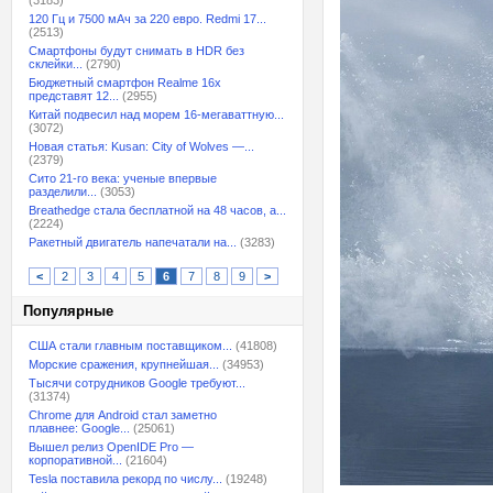
(3183)
120 Гц и 7500 мАч за 220 евро. Redmi 17...
(2513)
Смартфоны будут снимать в HDR без
склейки...
(2790)
Бюджетный смартфон Realme 16x
представят 12...
(2955)
Китай подвесил над морем 16-мегаваттную...
(3072)
Новая статья: Kusan: City of Wolves —...
(2379)
Сито 21-го века: ученые впервые
разделили...
(3053)
Breathedge стала бесплатной на 48 часов, а...
(2224)
Ракетный двигатель напечатали на...
(3283)
<
2
3
4
5
6
7
8
9
>
Популярные
США стали главным поставщиком...
(41808)
Морские сражения, крупнейшая...
(34953)
Тысячи сотрудников Google требуют...
(31374)
Chrome для Android стал заметно
плавнее: Google...
(25061)
Вышел релиз OpenIDE Pro —
корпоративной...
(21604)
Tesla поставила рекорд по числу...
(19248)