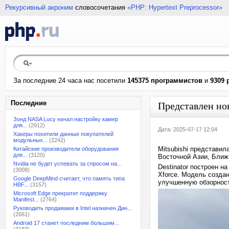
Рекурсивный акроним
словосочетания
«PHP: Hypertext Preprocessor»
За последние 24 часа нас посетили
145375 программистов
и
9309 
Последние
Представлен но
Зонд NASA Lucy начал настройку камер
для...
(2912)
Дата: 2025-07-17 12:04
Хакеры похитили данные покупателей
модульных...
(2242)
Mitsubishi представил
Китайские производители оборудования
для...
(3120)
Восточной Азии, Ближ
Nvidia не будет успевать за спросом на...
Destinator построен н
(3008)
Xforce. Модель созда
Google DeepMind считает, что память типа
улучшенную обзорнос
HBF...
(3157)
Microsoft Edge прекратит поддержку
Manifest...
(2764)
Руководить продажами в Intel назначен Дин...
(2661)
Android 17 станет последним большим...