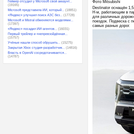
Геймер отсудил у Microsoft свой аккаунт...
Фото Mitsubishi
(19165)
Destinator оснащён 1
Microsoft представила ИИ, который...
(18851)
Н·м, работающим в па
«Яндекс» улучшил поиск АЗС без...
(17728)
для различных дорожн
Microsoft и Mistral обменяются моделями...
поездок. Подвеска с 
(17397)
самых разных дорог.
«Яндекс» посадил ИИ-агентов...
(16031)
Первый трейлер и «непревзойдённая...
(15757)
Учёные нашли способ обрушить...
(15275)
Закрытая Xbox студия-разработчик...
(14816)
Власть в OpenAI сосредотачивается...
(14787)