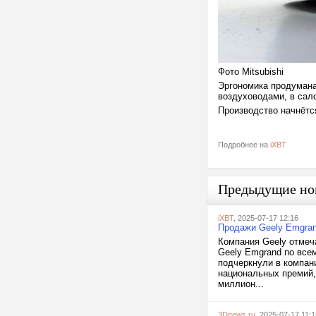
Фото Mitsubishi
Эргономика продумана
воздуховодами, в сал
Производство начнётс
Подробнее на
iXBT
Предыдущие но
iXBT
, 2025-07-17 12:16
Продажи Geely Emgra
Компания Geely отмеч
Geely Emgrand по все
подчеркнули в компан
национальных премий, 
миллион...
3Dnews.ru
, 2025-07-17 11:1