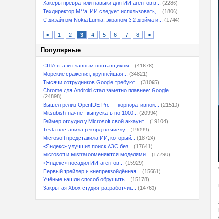
Хакеры превратили навыки для ИИ-агентов в...
(2286)
Техдиректор M**a: ИИ следует использовать,...
(1806)
С дизайном Nokia Lumia, экраном 3,2 дюйма и...
(1744)
<
1
2
3
4
5
6
7
8
>
Популярные
США стали главным поставщиком...
(41678)
Морские сражения, крупнейшая...
(34821)
Тысячи сотрудников Google требуют...
(31065)
Chrome для Android стал заметно плавнее: Google...
(24898)
Вышел релиз OpenIDE Pro — корпоративной...
(21510)
Mitsubishi начнёт выпускать по 1000...
(20994)
Геймер отсудил у Microsoft свой аккаунт...
(19104)
Tesla поставила рекорд по числу...
(19099)
Microsoft представила ИИ, который...
(18724)
«Яндекс» улучшил поиск АЗС без...
(17641)
Microsoft и Mistral обменяются моделями...
(17290)
«Яндекс» посадил ИИ-агентов...
(15929)
Первый трейлер и «непревзойдённая...
(15661)
Учёные нашли способ обрушить...
(15178)
Закрытая Xbox студия-разработчик...
(14763)