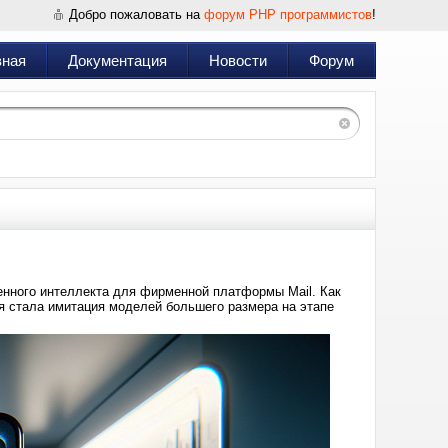
Добро пожаловать на
форум PHP программистов
!
вная
Документация
Новости
Форум
венного интеллекта для фирменной платформы Mail. Как
я стала имитация моделей большего размера на этапе