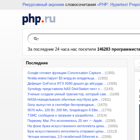
Рекурсивный акроним
словосочетания
«PHP: Hypertext Prepr
За последние 24 часа нас посетили
146283 программист
Последние
Google готовит функцию Conversation Capture...
(1355)
Nvidia инвестирует $3 млрд во владельца...
(1302)
Дефицит GeForce RTX 5090 дошел до абсурда:...
(1505)
Synology представила NAS DiskStation neo+ с...
(1143)
Ученые создали умный транзистор, который сам...
(1169)
NASA переделывало обычные ноутбуки для...
(1811)
Sony выпустит в сентябре беспроводные...
(1675)
9070 мАч, 100 Вт, 200 Мп, Snapdragon 8 Elite...
(1770)
TSMC сообщила о прорыве в разработке...
(2314)
Первому Mac Pro исполнилось 20 лет — Apple...
(2290)
На фоне бума искусственного интеллекта цены...
(1650)
Бум искусственного интеллекта отправил цены...
(2213)
Четыре монитора, 2,5-гигабитный Ethernet и...
(2269)