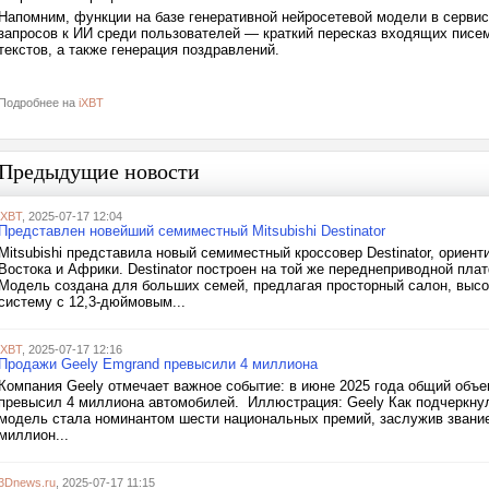
Напомним, функции на базе генеративной нейросетевой модели в сервис
запросов к ИИ среди пользователей — краткий пересказ входящих писем
текстов, а также генерация поздравлений.
Подробнее на
iXBT
Предыдущие новости
iXBT
, 2025-07-17 12:04
Представлен новейший семиместный Mitsubishi Destinator
Mitsubishi представила новый семиместный кроссовер Destinator, ориен
Востока и Африки. Destinator построен на той же переднеприводной плат
Модель создана для больших семей, предлагая просторный салон, выс
систему с 12,3-дюймовым...
iXBT
, 2025-07-17 12:16
Продажи Geely Emgrand превысили 4 миллиона
Компания Geely отмечает важное событие: в июне 2025 года общий объе
превысил 4 миллиона автомобилей. Иллюстрация: Geely Как подчеркнули
модель стала номинантом шести национальных премий, заслужив звание 
миллион...
3Dnews.ru
, 2025-07-17 11:15