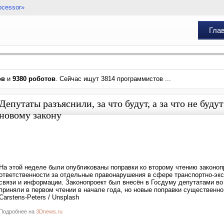
ocessor»
Гла
ов
и
9380 роботов
. Сейчас ищут 3814 программистов ...
Депутаты разъяснили, за что будут, а за что не буд
новому закону
На этой неделе были опубликованы поправки ко второму чтению законо
ответственности за отдельные правонарушения в сфере транспортно-эк
связи и информации. Законопроект был внесён в Госдуму депутатами во
приняли в первом чтении в начале года, но новые поправки существенно
Carstens-Peters / Unsplash
Подробнее на
3Dnews.ru