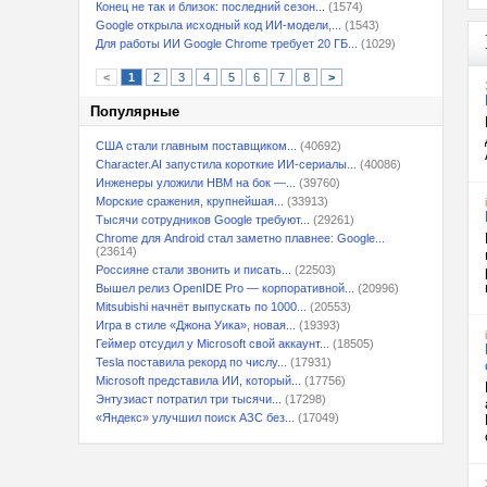
Конец не так и близок: последний сезон...
(1574)
Google открыла исходный код ИИ-модели,...
(1543)
Для работы ИИ Google Chrome требует 20 ГБ...
(1029)
<
1
2
3
4
5
6
7
8
>
Популярные
США стали главным поставщиком...
(40692)
Character.AI запустила короткие ИИ-сериалы...
(40086)
Инженеры уложили HBM на бок —...
(39760)
Морские сражения, крупнейшая...
(33913)
Тысячи сотрудников Google требуют...
(29261)
Chrome для Android стал заметно плавнее: Google...
(23614)
Россияне стали звонить и писать...
(22503)
Вышел релиз OpenIDE Pro — корпоративной...
(20996)
Mitsubishi начнёт выпускать по 1000...
(20553)
Игра в стиле «Джона Уика», новая...
(19393)
Геймер отсудил у Microsoft свой аккаунт...
(18505)
Tesla поставила рекорд по числу...
(17931)
Microsoft представила ИИ, который...
(17756)
Энтузиаст потратил три тысячи...
(17298)
«Яндекс» улучшил поиск АЗС без...
(17049)