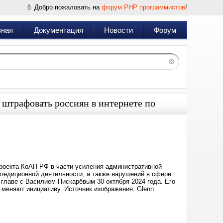
Добро пожаловать на
форум PHP программистов
!
вная
Документация
Новости
Форум
ут штрафовать россиян в интернете по
Дата:
2025-
07-
17
13:53
проекта КоАП РФ в части усиления административной
спедиционной деятельности, а также нарушений в сфере
 главе с Василием Пискарёвым 30 октября 2024 года. Его
 меняют инициативу. Источник изображения: Glenn