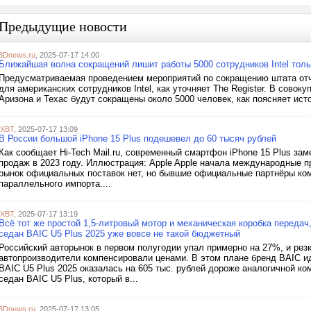
Предыдущие новости
3Dnews.ru
, 2025-07-17 14:00
Ближайшая волна сокращений лишит работы 5000 сотрудников Intel тол
Предусматриваемая проведением мероприятий по сокращению штата отч
для американских сотрудников Intel, как уточняет The Register. В совок
Аризона и Техас будут сокращены около 5000 человек, как поясняет исто
iXBT
, 2025-07-17 13:09
В России большой iPhone 15 Plus подешевел до 60 тысяч рублей
Как сообщает Hi-Tech Mail.ru, современный смартфон iPhone 15 Plus за
продаж в 2023 году. Иллюстрация: Apple Apple начала международные пр
рынок официальных поставок нет, но бывшие официальные партнёры ком
параллельного импорта....
iXBT
, 2025-07-17 13:19
Всё тот же простой 1,5-литровый мотор и механическая коробка передач
седан BAIC U5 Plus 2025 уже вовсе не такой бюджетный
Российский авторынок в первом полугодии упал примерно на 27%, и рез
автопроизводители компенсировали ценами. В этом плане бренд BAIC ид
BAIC U5 Plus 2025 оказалась на 605 тыс. рублей дороже аналогичной ко
седан BAIC U5 Plus, который в...
3Dnews.ru
, 2025-07-17 13:05