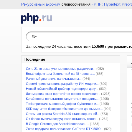
Рекурсивный акроним
словосочетания
«PHP: Hypertext Prepr
За последние 24 часа нас посетили
153600 программист
Последние
Сито 21-го века: ученые впервые разделили...
(952)
Breathedge стала бесплатной на 48 часов, а...
(665)
Ракетный двигатель напечатали на...
(964)
OpenAI приостановила разработку ИИ-модели...
(690)
Новый геймплейный трейлер подтвердил дату...
(830)
Для марсианских вертолётов нового поколения...
(1218)
Китай снова попытается запустить и посадить...
(1205)
Tesla признала массовый дефект Cybertruck и...
(1405)
SSD научатся быстрее обмениваться данными с...
(904)
Огромная ракета Starship S40 стала серьезной...
(873)
От более тысячи сотрудников осталось около...
(1264)
В Google Chrome для Android появилась...
(1333)
Zotac подарила пользователю GeForce RTX 5090...
(920)