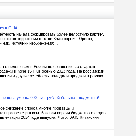
ько в США
ётность начала формировать более целостную картину
упности на территории штатов Калифорния, Орегон,
чник. Источник изображения:...
метно подешевел в России по сравнению со стартом
одажи iPhone 15 Plus осенью 2023 года. На российский
пании и другие ретейлеры наладили продажи в рамках
, но цена уже на 600 тыс. рублей больше. Бюджетный
кое снижение спроса многие продавцы и
ет вразрез с рынком: базовая версия бюджетного седана
мплектации 2024 года выпуска. Фото: BAIC Китайский