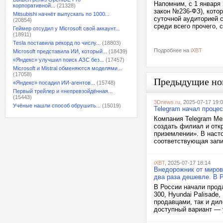
Напомним, с 1 января
корпоративной...
(21328)
закон №236-ФЗ), котор
Mitsubishi начнёт выпускать по 1000...
суточной аудиторией с
(20854)
среди всего прочего,
Геймер отсудил у Microsoft свой аккаунт...
(18911)
Tesla поставила рекорд по числу...
(18803)
Подробнее на
iXBT
Microsoft представила ИИ, который...
(18439)
«Яндекс» улучшил поиск АЗС без...
(17457)
Microsoft и Mistral обменяются моделями...
(17058)
Предыдущие но
«Яндекс» посадил ИИ-агентов...
(15748)
Первый трейлер и «непревзойдённая...
(15443)
3Dnews.ru
, 2025-07-17 19:
Учёные нашли способ обрушить...
(15019)
Telegram начал проце
Компания Telegram Me
создать филиал и отк
приземлении». В наст
соответствующая запис
iXBT
, 2025-07-17 18:14
Внедорожник от мирово
два раза дешевле. В 
В России начали прода
300, Hyundai Palisad
продавцами, так и дил
доступный вариант — 