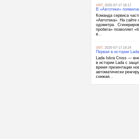
iXBT
, 2025-07-17 18:17
В «Автотеке» появила
Команда сервиса част
«Автотека». На сайте
одометра. Сгенериров
пробега» позволяет «б
в...
iXBT
, 2025-07-17 18:24
Первая в истории Lada
Lada Iskra Cross — в
в истории Lada с защи
время презентации но
автоматически реагир
снижая...