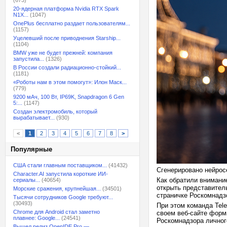
(673)
20-ядерная платформа Nvidia RTX Spark
N1X...
(1047)
OnePlus бесплатно раздает пользователям...
(1157)
Уцелевший после приводнения Starship...
(1104)
BMW уже не будет прежней: компания
запустила...
(1326)
В России создали радиационно-стойкий...
(1181)
«Роботы нам в этом помогут»: Илон Маск...
(779)
9200 мАч, 100 Вт, IP69K, Snapdragon 6 Gen
5:...
(1147)
Создан электромобиль, который
вырабатывает...
(930)
<
1
2
3
4
5
6
7
8
>
Популярные
США стали главным поставщиком...
(41432)
Сгенерировано нейрос
Character.AI запустила короткие ИИ-
Как обратили внимание
сериалы...
(40654)
открыть представител
Морские сражения, крупнейшая...
(34501)
страничке Роскомнадз
Тысячи сотрудников Google требуют...
(30493)
При этом команда Tel
Chrome для Android стал заметно
своем веб-сайте формы
плавнее: Google...
(24541)
Роскомнадзора личног
Вышел релиз OpenIDE Pro —