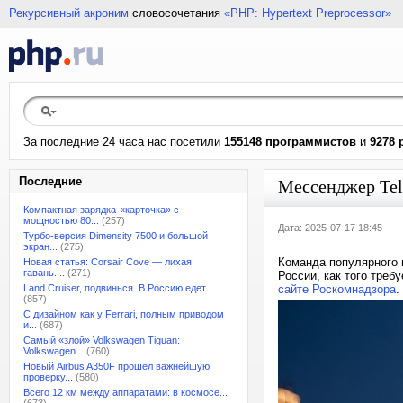
Рекурсивный акроним
словосочетания
«PHP: Hypertext Preprocessor»
За последние 24 часа нас посетили
155148 программистов
и
9278 
Последние
Мессенджер Tel
Компактная зарядка-«карточка» с
мощностью 80...
(257)
Дата: 2025-07-17 18:45
Турбо-версия Dimensity 7500 и большой
экран...
(275)
Команда популярного 
Новая статья: Corsair Cove — лихая
гавань....
(271)
России, как того треб
Land Cruiser, подвинься. В Россию едет...
сайте Роскомнадзора
.
(857)
С дизайном как у Ferrari, полным приводом
и...
(687)
Самый «злой» Volkswagen Tiguan:
Volkswagen...
(760)
Новый Airbus A350F прошел важнейшую
проверку...
(580)
Всего 12 км между аппаратами: в космосе...