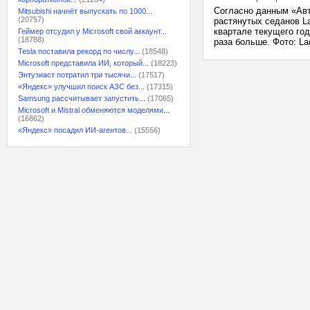
Согласно данным «Авт
Mitsubishi начнёт выпускать по 1000...
(20757)
растянутых седанов L
квартале текущего год
Геймер отсудил у Microsoft свой аккаунт...
(18788)
раза больше. Фото: La
Tesla поставила рекорд по числу...
(18548)
Microsoft представила ИИ, который...
(18223)
Энтузиаст потратил три тысячи...
(17517)
«Яндекс» улучшил поиск АЗС без...
(17315)
Samsung рассчитывает запустить...
(17065)
Microsoft и Mistral обменяются моделями...
(16862)
«Яндекс» посадил ИИ-агентов...
(15556)