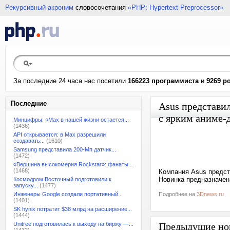
Рекурсивный акроним
словосочетания
«PHP: Hypertext Preprocessor»
За последние 24 часа нас посетили
166223 программиста
и
9269 р
Последние
Asus представи
с ярким аниме-
Минцифры: «Max в нашей жизни остается...
(1436)
API открывается: в Max разрешили
создавать...
(1610)
Samsung представила 200-Мп датчик...
(1472)
«Вершина высокомерия Rockstar»: фанаты...
(1468)
Компания Asus предст
Новинка предназначен
Космодром Восточный подготовили к
запуску...
(1477)
Инженеры Google создали портативный...
Подробнее на
3Dnews.ru
(1401)
SK hynix потратит $38 млрд на расширение...
(1444)
Unitree подготовилась к выходу на биржу —...
Предыдущие но