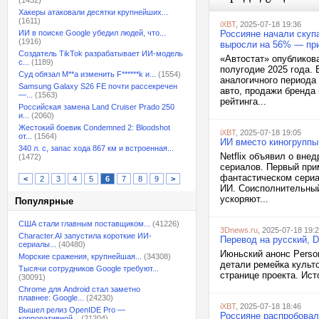
(1432)
Хакеры атаковали десятки крупнейших...
(1611)
iXBT
, 2025-07-18 19:36
ИИ в поиске Google убедил людей, что...
Россияне начали скуп
(1916)
выросли на 56% — при
Создатель TikTok разрабатывает ИИ-модель
«Автостат» опубликов
с...
(1189)
полугодие 2025 года.
Суд обязал M**a изменить F******k и...
(1554)
аналогичного периода 
Samsung Galaxy S26 FE почти рассекречен
авто, продажи бренда
—...
(1563)
рейтинга...
Российская замена Land Cruiser Prado 250
и...
(2060)
Жестокий боевик Condemned 2: Bloodshot
iXBT
, 2025-07-18 19:05
от...
(1564)
ИИ вместо киногруппы:
340 л. с, запас хода 867 км и встроенная...
Netflix объявил о вне
(1472)
сериалов. Первый при
фантастическом сериа
<
2
3
4
5
6
7
8
9
>
ИИ. Соисполнительный
ускоряют...
Популярные
США стали главным поставщиком...
(41226)
3Dnews.ru
, 2025-07-18 19:
Character.AI запустила короткие ИИ-
Перевод на русский, D
сериалы...
(40480)
Июньский анонс Person
Морские сражения, крупнейшая...
(34308)
детали ремейка культ
Тысячи сотрудников Google требуют...
странице проекта. Ист
(30091)
Chrome для Android стал заметно
плавнее: Google...
(24230)
iXBT
, 2025-07-18 18:46
Вышел релиз OpenIDE Pro —
Россияне распробовали
корпоративной...
(21204)