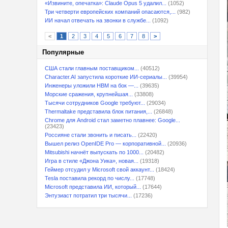
«Извините, опечатка»: Claude Opus 5 удалил...
(1052)
Три четверти европейских компаний опасаются,...
(982)
ИИ начал отвечать на звонки в службе...
(1092)
<
1
2
3
4
5
6
7
8
>
Популярные
США стали главным поставщиком...
(40512)
Character.AI запустила короткие ИИ-сериалы...
(39954)
Инженеры уложили HBM на бок —...
(39635)
Морские сражения, крупнейшая...
(33808)
Тысячи сотрудников Google требуют...
(29034)
Thermaltake представила блок питания,...
(26848)
Chrome для Android стал заметно плавнее: Google...
(23423)
Россияне стали звонить и писать...
(22420)
Вышел релиз OpenIDE Pro — корпоративной...
(20936)
Mitsubishi начнёт выпускать по 1000...
(20482)
Игра в стиле «Джона Уика», новая...
(19318)
Геймер отсудил у Microsoft свой аккаунт...
(18424)
Tesla поставила рекорд по числу...
(17748)
Microsoft представила ИИ, который...
(17644)
Энтузиаст потратил три тысячи...
(17236)