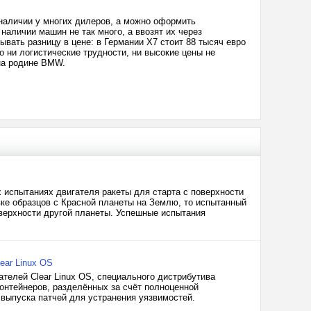
наличии у многих дилеров, а можно оформить
наличии машин не так много, а ввозят их через
вать разницу в цене: в Германии X7 стоит 88 тысяч евро
 ни логистические трудности, ни высокие цены не
на родине BMW.
 испытаниях двигателя ракеты для старта с поверхности
е образцов с Красной планеты на Землю, то испытанный
поверхности другой планеты. Успешные испытания
ear Linux OS
ателей Clear Linux OS, специального дистрибутива
нтейнеров, разделённых за счёт полноценной
выпуска патчей для устранения уязвимостей.