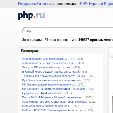
Рекурсивный акроним
словосочетания
«PHP: Hypertext Prepr
За последние 24 часа нас посетили
149527 программист
Последние
«Беспрецедентные» предзаказы GTA VI...
(608)
«Это попросту не имеет смысла»: глава...
(451)
За сутки ИИ выявил несколько сотен...
(488)
В Южной Корее создали навигатор, который...
(848)
Тайваньская Nanya намерена заработать на ИИ,...
(1267)
ByteDance запретила своим исследователям...
(829)
ИИ Google раскрыл неанонсированного...
(1272)
ИИ научился находить уязвимости в ПО, но для...
(527)
Предзаказы GTA VI «настолько...
(991)
Почти 70 % ИИ-бизнеса Microsoft завязано на...
(1073)
Asus готовит семёрку OLED-мониторов, включая...
(1112)
Suno объявила о планах по борьбе с...
(355)
GeForce RTX 2080 Ti неожиданно стали хитом...
(1222)