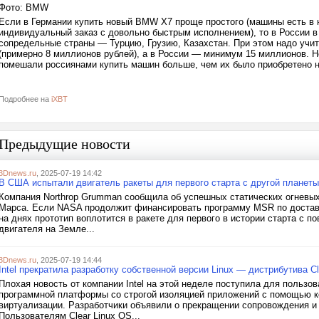
Фото: BMW
Если в Германии купить новый BMW X7 проще простого (машины есть в 
индивидуальный заказ с довольно быстрым исполнением), то в России в 
сопредельные страны — Турцию, Грузию, Казахстан. При этом надо учиты
(примерно 8 миллионов рублей), а в России — минимум 15 миллионов. Но
помешали россиянами купить машин больше, чем их было приобретено 
Подробнее на
iXBT
Предыдущие новости
3Dnews.ru
, 2025-07-19 14:42
В США испытали двигатель ракеты для первого старта с другой планеты
Компания Northrop Grumman сообщила об успешных статических огневых
Марса. Если NASA продолжит финансировать программу MSR по доставк
на днях прототип воплотится в ракете для первого в истории старта с 
двигателя на Земле...
3Dnews.ru
, 2025-07-19 14:44
Intel прекратила разработку собственной версии Linux — дистрибутива Cl
Плохая новость от компании Intel на этой неделе поступила для пользов
программной платформы со строгой изоляцией приложений с помощью ко
виртуализации. Разработчики объявили о прекращении сопровождения и 
Пользователям Clear Linux OS...