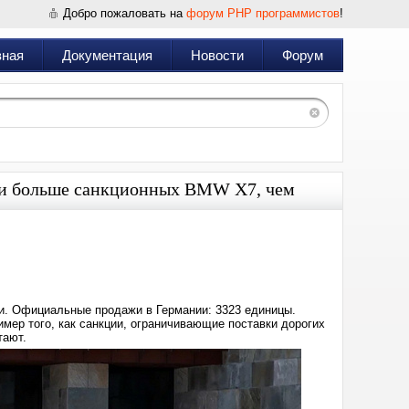
Добро пожаловать на
форум PHP программистов
!
вная
Документация
Новости
Форум
или больше санкционных BMW X7, чем
Дата:
2025-
07-
19
14:37
и. Официальные продажи в Германии: 3323 единицы.
мер того, как санкции, ограничивающие поставки дорогих
тают.