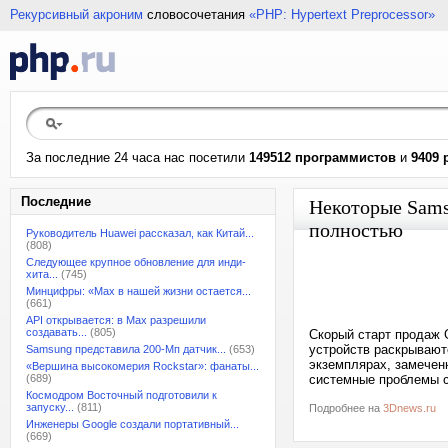
Рекурсивный акроним
словосочетания
«PHP: Hypertext Preprocessor»
За последние 24 часа нас посетили
149512 программистов
и
9409 
Последние
Некоторые Sams
полностью
Руководитель Huawei рассказал, как Китай...
(808)
Следующее крупное обновление для инди-
хита...
(745)
Минцифры: «Max в нашей жизни остается...
(661)
API открывается: в Max разрешили
создавать...
(805)
Скорый старт продаж 
устройств раскрывают
Samsung представила 200-Мп датчик...
(653)
экземплярах, замечен
«Вершина высокомерия Rockstar»: фанаты...
(689)
системные проблемы с
Космодром Восточный подготовили к
запуску...
(811)
Подробнее на
3Dnews.ru
Инженеры Google создали портативный...
(669)