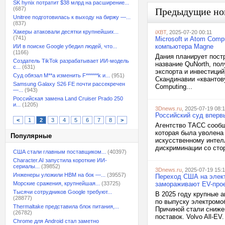
SK hynix потратит $38 млрд на расширение...
(687)
Предыдущие но
Unitree подготовилась к выходу на биржу —...
(837)
Хакеры атаковали десятки крупнейших...
iXBT
, 2025-07-20 00:11
(741)
Microsoft и Atom Comp
компьютера Magne
ИИ в поиске Google убедил людей, что...
(1166)
Дания планирует пост
Создатель TikTok разрабатывает ИИ-модель
название QuNorth, по
с...
(631)
экспорта и инвестиций
Суд обязал M**a изменить F******k и...
(951)
Скандинавии «квантову
Samsung Galaxy S26 FE почти рассекречен
Computing...
—...
(943)
Российская замена Land Cruiser Prado 250
и...
(1205)
3Dnews.ru
, 2025-07-19 08:
Российский суд вперв
<
1
2
3
4
5
6
7
8
>
Агентство ТАСС сообщ
которая была уволена
Популярные
искусственному интелл
дискриминации со сто
США стали главным поставщиком...
(40397)
Character.AI запустила короткие ИИ-
сериалы...
(39852)
3Dnews.ru
, 2025-07-19 15:1
Инженеры уложили HBM на бок —...
(39557)
Переход США на элект
Морские сражения, крупнейшая...
(33725)
замораживают EV-про
Тысячи сотрудников Google требуют...
В 2025 году крупные 
(28877)
по выпуску электромо
Thermaltake представила блок питания,...
Причиной стали сниже
(26782)
поставок. Volvo All-EV
Chrome для Android стал заметно