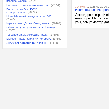
плавнее: Google...
(23287)
Россияне стали звонить и писать...
(22354)
3Dnews.ru
, 2025-07-20 00:
Вышел релиз OpenIDE Pro —
Новая статья: Patapon
корпоративной...
(20893)
Легендарная игра (и 
Mitsubishi начнёт выпускать по 1000...
платформ. Мы тут же 
(20425)
увы, сам ремастер дал
Игра в стиле «Джона Уика», новая...
(19264)
Геймер отсудил у Microsoft свой аккаунт...
(18367)
Tesla поставила рекорд по числу...
(17608)
Microsoft представила ИИ, который...
(17552)
Энтузиаст потратил три тысячи...
(17194)