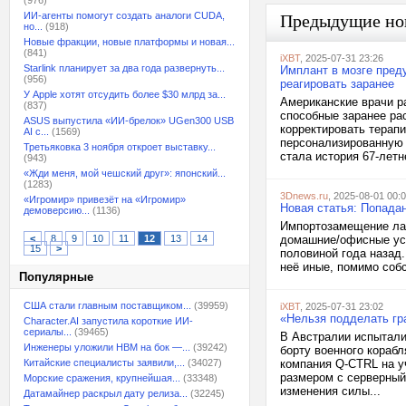
(976)
ИИ-агенты помогут создать аналоги CUDA,
Предыдущие но
но...
(918)
Новые фракции, новые платформы и новая...
(841)
iXBT
, 2025-07-31 23:26
Starlink планирует за два года развернуть...
Имплант в мозге пред
(956)
реагировать заранее
У Apple хотят отсудить более $30 млрд за...
Американские врачи р
(837)
способные заранее ра
ASUS выпустила «ИИ-брелок» UGen300 USB
корректировать терап
AI с...
(1569)
персонализированную 
Третьяковка 3 ноября откроет выставку...
стала история 67-летне
(943)
«Жди меня, мой чешский друг»: японский...
(1283)
3Dnews.ru
, 2025-08-01 00:
«Игромир» привезёт на «Игромир»
Новая статья: Попадан
демоверсию...
(1136)
Импортозамещение лаз
<
8
9
10
11
12
13
14
домашние/офисные уст
15
>
половиной года назад.
неё иные, помимо соб
Популярные
США стали главным поставщиком...
(39959)
iXBT
, 2025-07-31 23:02
«Нельзя подделать гр
Character.AI запустила короткие ИИ-
сериалы...
(39465)
В Австралии испытали
Инженеры уложили HBM на бок —...
(39242)
борту военного кораб
Китайские специалисты заявили,...
(34027)
компания Q-CTRL на у
размером с серверный
Морские сражения, крупнейшая...
(33348)
изменения силы...
Датамайнер раскрыл дату релиза...
(32245)