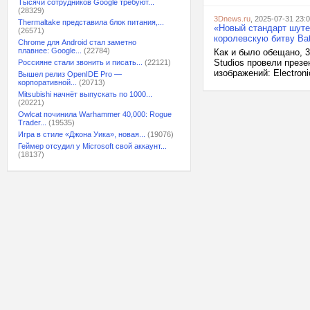
Тысячи сотрудников Google требуют...
(28329)
3Dnews.ru
, 2025-07-31 23:
Thermaltake представила блок питания,...
«Новый стандарт шутер
(26571)
королевскую битву Batt
Chrome для Android стал заметно
плавнее: Google...
(22784)
Как и было обещано, 31
Studios провели презе
Россияне стали звонить и писать...
(22121)
изображений: Electroni
Вышел релиз OpenIDE Pro —
корпоративной...
(20713)
Mitsubishi начнёт выпускать по 1000...
(20221)
Owlcat починила Warhammer 40,000: Rogue
Trader...
(19535)
Игра в стиле «Джона Уика», новая...
(19076)
Геймер отсудил у Microsoft свой аккаунт...
(18137)