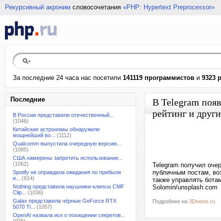
Рекурсивный акроним
словосочетания
«PHP: Hypertext Preprocessor»
За последние 24 часа нас посетили
141119 программистов
и
9323 
Последние
В Telegram поя
рейтинг и друг
В России представили отечественный...
(1046)
Китайские астрономы обнаружили
мощнейший во...
(1112)
Qualcomm выпустила очередную версию...
(1085)
США намерены запретить использование...
(1062)
Telegram получил оче
публичным постам, во
Spotify не оправдала ожидания по прибыли
и...
(914)
также управлять бота
Nothing представила наушники-клипсы CMF
Solomin/unsplash.com
Clip...
(1036)
Galax представила чёрные GeForce RTX
Подробнее на
3Dnews.ru
5070 Ti...
(1057)
OpenAI назвала иск о похищении секретов...