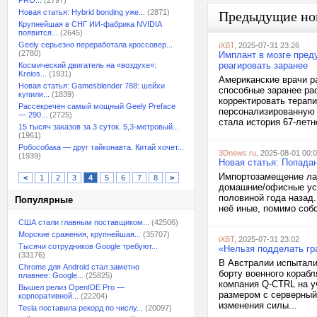
PRO...
(2797)
Новая статья: Hybrid bonding уже...
(2871)
Предыдущие но
Крупнейшая в СНГ ИИ-фабрика NVIDIA
появится...
(2645)
Geely серьезно переработала кроссовер...
iXBT
, 2025-07-31 23:26
(2780)
Имплант в мозге пред
реагировать заранее
Космический двигатель на «воздухе»:
Kreios...
(1931)
Американские врачи р
Новая статья: Gamesblender 788: шейхи
способные заранее ра
купили...
(1839)
корректировать терап
Рассекречен самый мощный Geely Preface
персонализированную 
— 290...
(2725)
стала история 67-летне
15 тысяч заказов за 3 суток. 5,3-метровый...
(1961)
Робособака — друг тайконавта. Китай хочет...
3Dnews.ru
, 2025-08-01 00:
(1939)
Новая статья: Попадан
Импортозамещение лаз
<
1
2
3
4
5
6
7
8
>
домашние/офисные уст
половиной года назад.
Популярные
неё иные, помимо соб
США стали главным поставщиком...
(42506)
Морские сражения, крупнейшая...
(35707)
iXBT
, 2025-07-31 23:02
Тысячи сотрудников Google требуют...
«Нельзя подделать гр
(33176)
В Австралии испытали
Chrome для Android стал заметно
борту военного кораб
плавнее: Google...
(25825)
компания Q-CTRL на у
Вышел релиз OpenIDE Pro —
размером с серверный
корпоративной...
(22204)
изменения силы...
Tesla поставила рекорд по числу...
(20097)