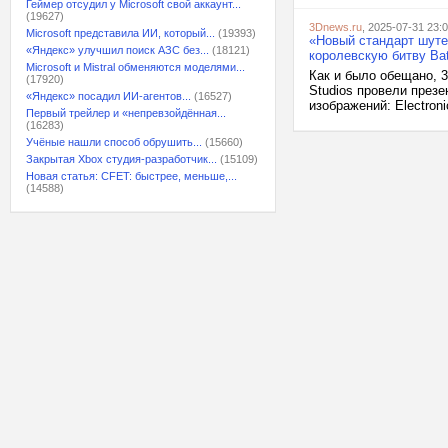
Геймер отсудил у Microsoft свой аккаунт...
(19627)
3Dnews.ru
, 2025-07-31 23:
Microsoft представила ИИ, который...
(19393)
«Новый стандарт шутер
«Яндекс» улучшил поиск АЗС без...
(18121)
королевскую битву Batt
Microsoft и Mistral обменяются моделями...
Как и было обещано, 31
(17920)
Studios провели презе
«Яндекс» посадил ИИ-агентов...
(16527)
изображений: Electroni
Первый трейлер и «непревзойдённая...
(16283)
Учёные нашли способ обрушить...
(15660)
Закрытая Xbox студия-разработчик...
(15109)
Новая статья: CFET: быстрее, меньше,...
(14588)