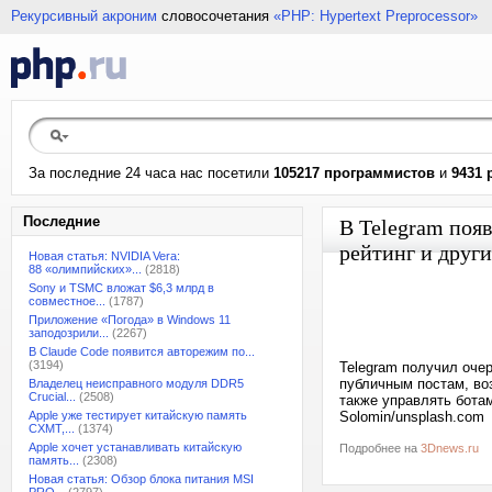
Рекурсивный акроним
словосочетания
«PHP: Hypertext Preprocessor»
За последние 24 часа нас посетили
105217 программистов
и
9431 
Последние
В Telegram поя
рейтинг и друг
Новая статья: NVIDIA Vera:
88 «олимпийских»...
(2818)
Sony и TSMC вложат $6,3 млрд в
совместное...
(1787)
Приложение «Погода» в Windows 11
заподозрили...
(2267)
В Claude Code появится авторежим по...
(3194)
Telegram получил оче
публичным постам, во
Владелец неисправного модуля DDR5
Crucial...
(2508)
также управлять бота
Apple уже тестирует китайскую память
Solomin/unsplash.com
CXMT,...
(1374)
Apple хочет устанавливать китайскую
Подробнее на
3Dnews.ru
память...
(2308)
Новая статья: Обзор блока питания MSI