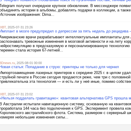
Telegram получил очередное крупное обновление. В мессенджере появи
объединять истории в альбомы, добавлять подарки в коллекции, а такж
Источник изображения: Dima...
iXBT
, 2025-07-31 23:26
Имплант в мозге предупредил о депрессии за пять недель до рецидива 
Американские врачи разрабатывают интеллектуальные имплантаты для 
распознавать тревожные изменения в мозговой активности и на лету ко
нейростимуляцию в предсказуемую и персонализированную технологию 
перемен стала история 67-летней...
3Dnews.ru
, 2025-08-01 00:00
Новая статья: Попадание в струю: принтеры не только для чернил
Импортозамещение лазерных принтеров к середине 2025 г. в целом уда
струйной печати в России сегодня продаются реже, чем три с половиной 
привлекательна эта технология — и есть ли у неё иные, помимо собстве
iXBT
, 2025-07-31 23:02
«Нельзя подделать гравитацию»: квантовая альтернатива GPS прошла м
В Австралии испытали навигационную систему, основанную на квантовом
проработала 144 часа без подключения к GPS. Эксперимент провела к
Королевского австралийского флота. Система, размером с серверный ш
измеряя небольшие изменения силы...