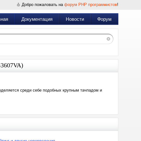
Добро пожаловать на
форум PHP программистов
!
вная
Документация
Новости
Форум
S3607VA)
выделяется среди себе подобных крупным тачпадом и
йтинг и другие нововведения