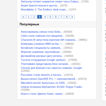
Samsung готовит недорогие смарт-часы Galaxy...
(1765)
Акции SpaceX вошли в крутое...
(1670)
Moonlighter 2: The Endless Vault скоро...
(1247)
<
1
2
3
4
5
6
7
8
>
Популярные
Анонсированы умные очки Solos...
(55929)
США стали главным поставщиком...
(39246)
Character.AI запустила короткие ИИ-сериалы...
(38861)
Инженеры уложили HBM на бок —...
(38692)
Китайские специалисты заявили,...
(33552)
Морские сражения, крупнейшая...
(32683)
Датамайнер раскрыл дату релиза...
(31803)
Тысячи сотрудников Google требуют...
(27650)
Thermaltake представила блок питания,...
(26261)
Chrome для Android стал заметно плавнее: Google...
(22035)
Россияне стали звонить и писать...
(21813)
Вышел релиз OpenIDE Pro — корпоративной...
(20373)
Mitsubishi начнёт выпускать по 1000...
(19925)
Owlcat починила Warhammer 40,000: Rogue Trader...
(19286)
Игра в стиле «Джона Уика», новая...
(18809)