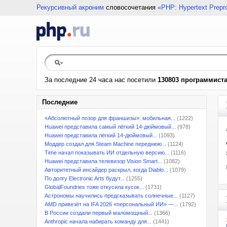
Рекурсивный акроним
словосочетания
«PHP: Hypertext Prepr
За последние 24 часа нас посетили
130803 программист
Последние
«Абсолютный позор для франшизы»: мобильная...
(1222)
Huawei представила самый лёгкий 14-дюймовый...
(978)
Huawei представила лёгкий 14-дюймовый...
(1093)
Моддер создал для Steam Machine переднюю...
(1124)
Time начал показывать ИИ отдельную версию...
(1116)
Huawei представила телевизор Vision Smart...
(1082)
Авторитетный инсайдер раскрыл, когда Diablo...
(1079)
По долгу Electronic Arts будут...
(1255)
GlobalFoundries тоже откусила кусок...
(1731)
Астрономы научились предсказывать солнечные...
(1127)
AMD привезёт на IFA 2026 «персональный ИИ» —...
(1792)
В России создали первый маломощный...
(1366)
Anthropic начала набирать команду для...
(1441)