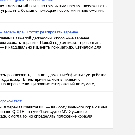
лся глобальный поиск по публичным постам, возможность
е управлять ботами с помощью нового мини-приложения.
— теперь врачи хотят реагировать заранее
лечения тяжёлой депрессии, способные заранее
рректировать терапию. Новый подход может превратить
— и кардинально изменить психиатрию. Сигналом для
лось реализовать, — а вот домашние/офисные устройства
года назад. В чём причина, чем в принципе
нно перенесения цифровых изображений на бумагу,...
орской тест
 измерении гравитации, — на борту военного корабля она
омпания Q-CTRL на учебном судне MV Sycamore
каф, смогла точно определять положение корабля,