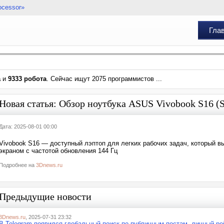
ocessor»
Гла
а
и
9333 робота
. Сейчас ищут 2075 программистов ...
Новая статья: Обзор ноутбука ASUS Vivobook S16 (
Дата: 2025-08-01 00:00
Vivobook S16 — доступный лэптоп для легких рабочих задач, который 
экраном с частотой обновления 144 Гц
Подробнее на
3Dnews.ru
Предыдущие новости
3Dnews.ru
, 2025-07-31 23:32
В Telegram появился глобальный поиск по публичным постам, личный ре