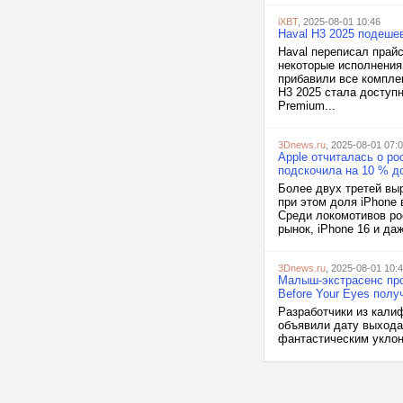
iXBT
, 2025-08-01 10:46
Haval H3 2025 подеше
Haval переписал прайс
некоторые исполнения
прибавили все комплек
H3 2025 стала доступн
Premium...
3Dnews.ru
, 2025-08-01 07:
Apple отчиталась о ро
подскочила на 10 % д
Более двух третей вы
при этом доля iPhone 
Среди локомотивов ро
рынок, iPhone 16 и да
3Dnews.ru
, 2025-08-01 10:
Малыш-экстрасенс про
Before Your Eyes пол
Разработчики из калиф
объявили дату выхода
фантастическим уклоно