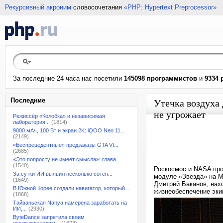
Рекурсивный акроним
словосочетания
«PHP: Hypertext Preprocessor»
За последние 24 часа нас посетили
145098 программистов
и
9334 
Последние
Утечка воздуха
не угрожает
Режиссёр «Колобка» и независимая
лаборатория...
(1814)
9000 мАч, 100 Вт и экран 2K: iQOO Neo 11...
(2149)
«Беспрецедентные» предзаказы GTA VI...
(2685)
«Это попросту не имеет смысла»: глава...
(1540)
Роскосмос и NASA про
За сутки ИИ выявил несколько сотен...
модуле «Звезда» на М
(1649)
Дмитрий Баканов, нах
В Южной Корее создали навигатор, который...
жизнеобеспечение экип
(1868)
Тайваньская Nanya намерена заработать на
ИИ,...
(2930)
ByteDance запретила своим