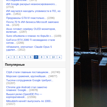
исследователям...
(1873)
ИИ Google раскрыл неанонсированного...
(2714)
ИИ научился находить уязвимости в ПО, но
для...
(1451)
Предзаказы GTA VI «настолько...
(2296)
Почти 70 % ИИ-бизнеса Microsoft завязано
на...
(2114)
Asus готовит семёрку OLED-мониторов,
включая...
(2287)
Suno объявила о планах по борьбе с...
(1169)
GeForce RTX 2080 Ti неожиданно стали
хитом...
(2266)
«Извините, опечатка»: Claude Opus 5
удалил...
(1812)
<
3
4
5
6
7
8
9
10
>
Популярные
США стали главным поставщиком...
(41740)
Морские сражения, крупнейшая...
(34877)
Тысячи сотрудников Google требуют...
(31207)
Chrome для Android стал заметно
плавнее: Google...
(24978)
Вышел релиз OpenIDE Pro —
корпоративной...
(21556)
Mitsubishi начнёт выпускать по 1000...
(21017)