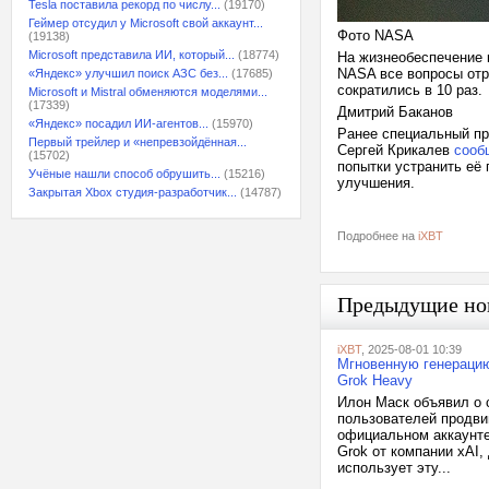
Tesla поставила рекорд по числу...
(19170)
Геймер отсудил у Microsoft свой аккаунт...
Фото NASA
(19138)
Microsoft представила ИИ, который...
(18774)
На жизнеобеспечение к
NASA все вопросы отра
«Яндекс» улучшил поиск АЗС без...
(17685)
сократились в 10 раз.
Microsoft и Mistral обменяются моделями...
(17339)
Дмитрий Баканов
«Яндекс» посадил ИИ-агентов...
(15970)
Ранее специальный пр
Первый трейлер и «непревзойдённая...
Сергей Крикалев
сооб
(15702)
попытки устранить её
Учёные нашли способ обрушить...
(15216)
улучшения.
Закрытая Xbox студия-разработчик...
(14787)
Подробнее на
iXBT
Предыдущие но
iXBT
, 2025-08-01 10:39
Мгновенную генерацию
Grok Heavy
Илон Маск объявил о с
пользователей продви
официальном аккаунте
Grok от компании xAI
использует эту...