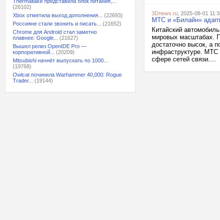
Thermaltake представила блок питания,...
(26102)
3Dnews.ru
, 2025-08-01 11:3
Xbox отметила выход дополнения...
(22693)
МТС и «Билайн» адапт
Россияне стали звонить и писать...
(21652)
Китайский автомобиль
Chrome для Android стал заметно
мировых масштабах. П
плавнее: Google...
(21627)
достаточно высок, а 
Вышел релиз OpenIDE Pro —
инфраструктуре. МТС 
корпоративной...
(20209)
сфере сетей связи....
Mitsubishi начнёт выпускать по 1000...
(19768)
Owlcat починила Warhammer 40,000: Rogue
Trader...
(19144)