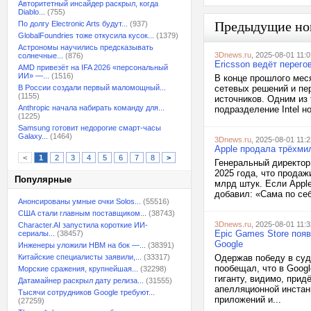
Авторитетный инсайдер раскрыл, когда
Diablo...
(755)
Предыдущие но
По долгу Electronic Arts будут...
(937)
GlobalFoundries тоже откусила кусок...
(1379)
Астрономы научились предсказывать
3Dnews.ru
, 2025-08-01 11:0
солнечные...
(876)
Ericsson ведёт перего
AMD привезёт на IFA 2026 «персональный
ИИ» —...
(1516)
В конце прошлого меся
В России создали первый маломощный...
сетевых решений и пе
(1155)
источников. Одним из 
Anthropic начала набирать команду для...
подразделение Intel н
(1225)
Samsung готовит недорогие смарт-часы
Galaxy...
(1464)
3Dnews.ru
, 2025-08-01 11:2
Apple продала трёхми
<
1
2
3
4
5
6
7
8
>
Генеральный директор 
2025 года, что прода
Популярные
млрд штук. Если Apple
добавил: «Сама по себ
Анонсированы умные очки Solos...
(55516)
США стали главным поставщиком...
(38743)
3Dnews.ru
, 2025-08-01 11:3
Character.AI запустила короткие ИИ-
Epic Games Store появ
сериалы...
(38457)
Google
Инженеры уложили HBM на бок —...
(38391)
Китайские специалисты заявили,...
(33317)
Одержав победу в суд
пообещал, что в Googl
Морские сражения, крупнейшая...
(32298)
гиганту, видимо, прид
Датамайнер раскрыл дату релиза...
(31555)
апелляционной инстан
Тысячи сотрудников Google требуют...
приложений и...
(27259)