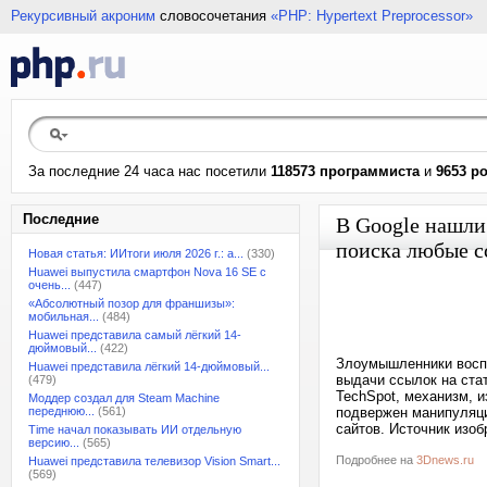
Рекурсивный акроним
словосочетания
«PHP: Hypertext Preprocessor»
За последние 24 часа нас посетили
118573 программиста
и
9653 р
Последние
В Google нашли
поиска любые 
Новая статья: ИИтоги июля 2026 г.: а...
(330)
Huawei выпустила смартфон Nova 16 SE с
очень...
(447)
«Абсолютный позор для франшизы»:
мобильная...
(484)
Huawei представила самый лёгкий 14-
дюймовый...
(422)
Злоумышленники воспо
Huawei представила лёгкий 14-дюймовый...
выдачи ссылок на ста
(479)
TechSpot, механизм, 
Моддер создал для Steam Machine
переднюю...
(561)
подвержен манипуляци
сайтов. Источник изоб
Time начал показывать ИИ отдельную
версию...
(565)
Подробнее на
3Dnews.ru
Huawei представила телевизор Vision Smart...
(569)