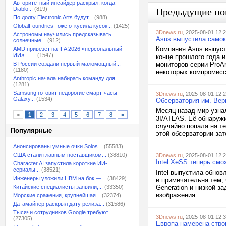
Авторитетный инсайдер раскрыл, когда
Diablo...
(819)
Предыдущие но
По долгу Electronic Arts будут...
(988)
GlobalFoundries тоже откусила кусок...
(1425)
3Dnews.ru
, 2025-08-01 12:
Астрономы научились предсказывать
Asus выпустила самок
солнечные...
(912)
Компания Asus выпуст
AMD привезёт на IFA 2026 «персональный
ИИ» —...
(1547)
конце прошлого года 
В России создали первый маломощный...
мониторов серии ProAr
(1180)
некоторых компромиссо
Anthropic начала набирать команду для...
(1281)
Samsung готовит недорогие смарт-часы
3Dnews.ru
, 2025-08-01 12:
Galaxy...
(1534)
Обсерватория им. Вер
Месяц назад мир узна
<
1
2
3
4
5
6
7
8
>
3I/ATLAS. Её обнаруж
случайно попала на те
Популярные
этой обсерватории зат
Анонсированы умные очки Solos...
(55583)
США стали главным поставщиком...
(38810)
3Dnews.ru
, 2025-08-01 12:
Intel XeSS теперь смо
Character.AI запустила короткие ИИ-
сериалы...
(38521)
Intel выпустила обно
Инженеры уложили HBM на бок —...
(38429)
и примечательна тем,
Китайские специалисты заявили,...
(33350)
Generation и низкой з
изображения:...
Морские сражения, крупнейшая...
(32374)
Датамайнер раскрыл дату релиза...
(31586)
Тысячи сотрудников Google требуют...
3Dnews.ru
, 2025-08-01 12:
(27305)
Европа намерена стро