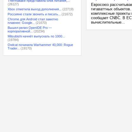
Thermaltake представила блок питания,...
(26127)
Евросоюз рассчитывае
гигаваттных объектов
Xbox отметила выход дополнения...
(22719)
комплексные проекты 
Россияне стали звонить и писать...
(21672)
сообщает CNBC. В ЕС
Chrome для Android стал заметно
вычислительные...
плавнее: Google...
(21670)
Вышел релиз OpenIDE Pro —
корпоративной...
(20234)
Mitsubishi начнёт выпускать по 1000...
(19784)
Owlcat починила Warhammer 40,000: Rogue
Trader...
(19170)