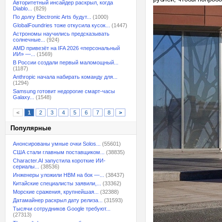
Авторитетный инсайдер раскрыл, когда
Diablo...
(829)
По долгу Electronic Arts будут...
(1000)
GlobalFoundries тоже откусила кусок...
(1447)
Астрономы научились предсказывать
солнечные...
(924)
AMD привезёт на IFA 2026 «персональный
ИИ» —...
(1569)
В России создали первый маломощный...
(1187)
Anthropic начала набирать команду для...
(1294)
Samsung готовит недорогие смарт-часы
Galaxy...
(1548)
<
1
2
3
4
5
6
7
8
>
Популярные
Анонсированы умные очки Solos...
(55601)
США стали главным поставщиком...
(38835)
Character.AI запустила короткие ИИ-
сериалы...
(38536)
Инженеры уложили HBM на бок —...
(38437)
Китайские специалисты заявили,...
(33362)
Морские сражения, крупнейшая...
(32388)
Датамайнер раскрыл дату релиза...
(31593)
Тысячи сотрудников Google требуют...
(27313)