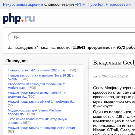
Рекурсивный акроним
словосочетания
«PHP: Hypertext Preprocessor»
За последние 24 часа нас посетил
119641 программист
и
9572 роб
Последние
Владельцы Geel
Новая статья: ИИтоги июля 2026 г.: а...
(498)
Huawei выпустила смартфон Nova 16 SE с
Дата: 2025-08-01 12:50
очень...
(540)
«Абсолютный позор для франшизы»:
Geely Monjaro уверенн
мобильная...
(608)
кроссовер стал самы
Huawei представила самый лёгкий 14-
дюймовый...
(505)
кроссовера, которые р
мультимедийной систе
Huawei представила лёгкий 14-дюймовый...
(566)
фиксирует.
Моддер создал для Steam Machine
Один из владельцев, 
переднюю...
(678)
мощностью 238 л.с. ок
Time начал показывать ИИ отдельную
шумоизоляцию и перио
версию...
(682)
использовался интенс
Huawei представила телевизор Vision Smart...
Nissan X-Trail, Geely
(679)
рублей, чтобы попробо