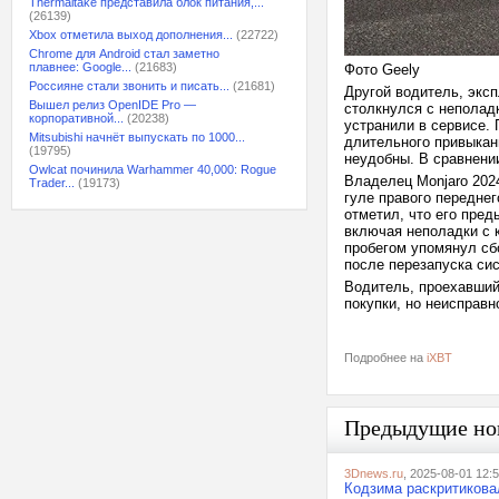
Thermaltake представила блок питания,...
(26139)
Xbox отметила выход дополнения...
(22722)
Chrome для Android стал заметно
плавнее: Google...
(21683)
Фото Geely
Россияне стали звонить и писать...
(21681)
Другой водитель, эксп
Вышел релиз OpenIDE Pro —
столкнулся с неполад
корпоративной...
(20238)
устранили в сервисе.
Mitsubishi начнёт выпускать по 1000...
длительного привыкани
(19795)
неудобны. В сравнении
Owlcat починила Warhammer 40,000: Rogue
Владелец Monjaro 202
Trader...
(19173)
гуле правого переднег
отметил, что его пред
включая неполадки с 
пробегом упомянул сб
после перезапуска си
Водитель, проехавший 
покупки, но неисправн
Подробнее на
iXBT
Предыдущие но
3Dnews.ru
, 2025-08-01 12:
Кодзима раскритиковал