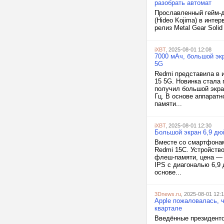
разобрать автомат
Прославленный гейм-ди
(Hideo Kojima) в инт
релиз Metal Gear Solid
iXBT
, 2025-08-01 12:08
7000 мАч, большой экр
5G
Redmi представила в 
15 5G. Новинка стала 
получил большой экра
Гц. В основе аппарат
памяти...
iXBT
, 2025-08-01 12:30
Большой экран 6,9 дю
Вместе со смартфонам
Redmi 15C. Устройств
флеш-памяти, цена — 
IPS с диагональю 6,9 
основе...
3Dnews.ru
, 2025-08-01 12:
Apple пожаловалась, 
квартале
Введённые президент