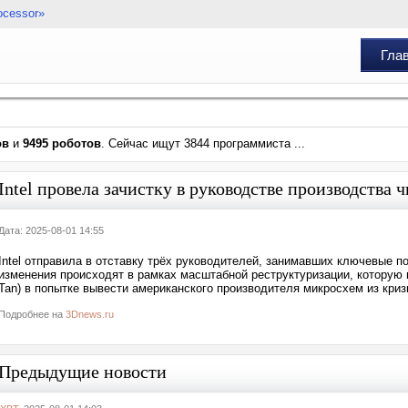
ocessor»
Гла
ов
и
9495 роботов
. Сейчас ищут 3844 программиста ...
Intel провела зачистку в руководстве производства
Дата: 2025-08-01 14:55
Intel отправила в отставку трёх руководителей, занимавших ключевые 
изменения происходят в рамках масштабной реструктуризации, которую 
Tan) в попытке вывести американского производителя микросхем из кризи
Подробнее на
3Dnews.ru
Предыдущие новости