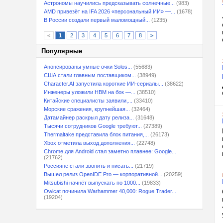
Астрономы научились предсказывать солнечные...
(983)
AMD привезёт на IFA 2026 «персональный ИИ» —...
(1678)
В России создали первый маломощный...
(1235)
<
1
2
3
4
5
6
7
8
>
Популярные
Анонсированы умные очки Solos...
(55683)
США стали главным поставщиком...
(38949)
Character.AI запустила короткие ИИ-сериалы...
(38622)
Инженеры уложили HBM на бок —...
(38510)
Китайские специалисты заявили,...
(33410)
Морские сражения, крупнейшая...
(32464)
Датамайнер раскрыл дату релиза...
(31648)
Тысячи сотрудников Google требуют...
(27389)
Thermaltake представила блок питания,...
(26173)
Xbox отметила выход дополнения...
(22748)
Chrome для Android стал заметно плавнее: Google...
(21762)
Россияне стали звонить и писать...
(21719)
Вышел релиз OpenIDE Pro — корпоративной...
(20259)
Mitsubishi начнёт выпускать по 1000...
(19833)
Owlcat починила Warhammer 40,000: Rogue Trader...
(19204)