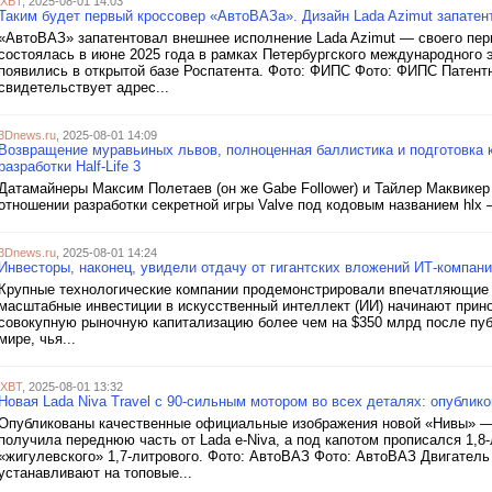
iXBT
, 2025-08-01 14:03
Таким будет первый кроссовер «АвтоВАЗа». Дизайн Lada Azimut запатен
«АвтоВАЗ» запатентовал внешнее исполнение Lada Azimut — своего пер
состоялась в июне 2025 года в рамках Петербургского международного
появились в открытой базе Роспатента. Фото: ФИПС Фото: ФИПС Патент
свидетельствует адрес...
3Dnews.ru
, 2025-08-01 14:09
Возвращение муравьиных львов, полноценная баллистика и подготовка 
разработки Half-Life 3
Датамайнеры Максим Полетаев (он же Gabe Follower) и Тайлер Маквикер 
отношении разработки секретной игры Valve под кодовым названием hlx —
3Dnews.ru
, 2025-08-01 14:24
Инвесторы, наконец, увидели отдачу от гигантских вложений ИТ-компан
Крупные технологические компании продемонстрировали впечатляющие ф
масштабные инвестиции в искусственный интеллект (ИИ) начинают принос
совокупную рыночную капитализацию более чем на $350 млрд после публ
мире, чья...
iXBT
, 2025-08-01 13:32
Новая Lada Niva Travel с 90-сильным мотором во всех деталях: опубл
Опубликованы качественные официальные изображения новой «Нивы» — 
получила переднюю часть от Lada e-Niva, а под капотом прописался 1,8
«жигулевского» 1,7-литрового. Фото: АвтоВАЗ Фото: АвтоВАЗ Двигатель
устанавливают на топовые...