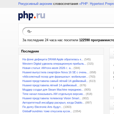
Рекурсивный акроним
словосочетания
«PHP: Hypertext Prepr
За последние 24 часа нас посетили
122590 программист
Последние
На фоне дефицита DRAM Apple обратилась к...
(545)
Western Digital удвоила операционную прибыль...
(315)
Новая статья: ИИтоги июля 2026 г.: а...
(584)
Huawei выпустила смартфон Nova 16 SE с очень...
(658)
«Абсолютный позор для франшизы»: мобильная...
(763)
Huawei представила самый лёгкий 14-дюймовый...
(613)
Huawei представила лёгкий 14-дюймовый...
(676)
Моддер создал для Steam Machine переднюю...
(805)
Time начал показывать ИИ отдельную версию...
(818)
Huawei представила телевизор Vision Smart...
(802)
Авторитетный инсайдер раскрыл, когда Diablo...
(897)
По долгу Electronic Arts будут...
(1063)
GlobalFoundries тоже откусила кусок...
(1554)