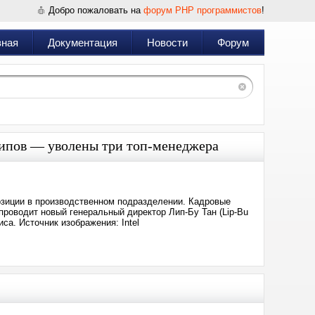
Добро пожаловать на
форум PHP программистов
!
вная
Документация
Новости
Форум
 чипов — уволены три топ-менеджера
позиции в производственном подразделении. Кадровые
проводит новый генеральный директор Лип-Бу Тан (Lip-Bu
са. Источник изображения: Intel