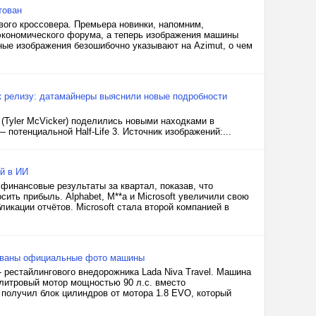
тован
вого кроссовера. Премьера новинки, напомним,
 экономического форума, а теперь изображения машины
ные изображения безошибочно указывают на Azimut, о чем
к релизу: датамайнеры выяснили новые подробности
(Tyler McVicker) поделились новыми находками в
 потенциальной Half-Life 3. Источник изображений:...
ий в ИИ
инансовые результаты за квартал, показав, что
ить прибыль. Alphabet, M**a и Microsoft увеличили свою
икации отчётов. Microsoft стала второй компанией в
икованы официальные фото машины
рестайлингового внедорожника Lada Niva Travel. Машина
-литровый мотор мощностью 90 л.с. вместо
 получил блок цилиндров от мотора 1.8 EVO, который