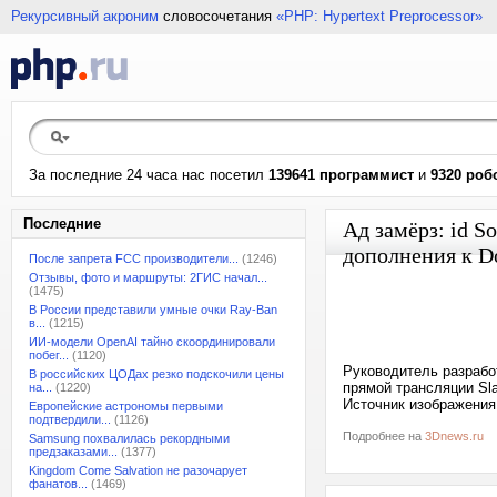
Рекурсивный акроним
словосочетания
«PHP: Hypertext Preprocessor»
За последние 24 часа нас посетил
139641 программист
и
9320 роб
Последние
Ад замёрз: id S
дополнения к D
После запрета FCC производители...
(1246)
Отзывы, фото и маршруты: 2ГИС начал...
(1475)
В России представили умные очки Ray-Ban
в...
(1215)
ИИ-модели OpenAI тайно скоординировали
побег...
(1120)
Руководитель разработ
В российских ЦОДах резко подскочили цены
прямой трансляции Sla
на...
(1220)
Источник изображения:
Европейские астрономы первыми
подтвердили...
(1126)
Подробнее на
3Dnews.ru
Samsung похвалилась рекордными
предзаказами...
(1377)
Kingdom Come Salvation не разочарует
фанатов...
(1469)