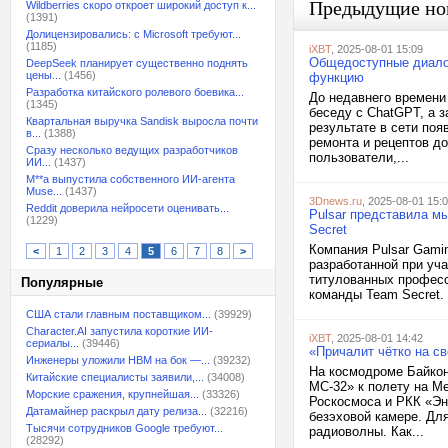
Предыдущие но
Wildberries скоро откроет широкий доступ к...
(1391)
Долицензировались: с Microsoft требуют...
(1185)
iXBT
, 2025-08-01 15:09
Общедоступные диалог
DeepSeek планирует существенно поднять
цены...
(1456)
функцию
Разработка китайского ролевого боевика...
До недавнего времени
(1345)
беседу с ChatGPT, а з
Квартальная выручка Sandisk выросла почти
результате в сети по
в...
(1388)
ремонта и рецептов д
Сразу несколько ведущих разработчиков
пользователи,...
ИИ...
(1437)
M**a выпустила собственного ИИ-агента
Muse...
(1437)
3Dnews.ru
, 2025-08-01 15:
Reddit доверила нейросети оценивать...
Pulsar представила мы
(1229)
Secret
Компания Pulsar Gamin
<
1
2
3
4
5
6
7
8
>
разработанной при уч
титулованных професс
Популярные
команды Team Secret. 
США стали главным поставщиком...
(39929)
Character.AI запустила короткие ИИ-
iXBT
, 2025-08-01 14:42
сериалы...
(39446)
«Причалит чётко на св
Инженеры уложили HBM на бок —...
(39232)
На космодроме Байкон
Китайские специалисты заявили,...
(34008)
МС-32» к полету на М
Морские сражения, крупнейшая...
(33326)
Роскосмоса и РКК «Эн
Датамайнер раскрыл дату релиза...
(32216)
безэховой камере. Дл
Тысячи сотрудников Google требуют...
радиоволны. Как...
(28292)