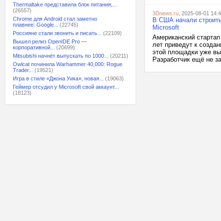
Thermaltake представила блок питания,...
(26557)
3Dnews.ru
, 2025-08-01 14:
Chrome для Android стал заметно
В США начали строить
плавнее: Google...
(22745)
Microsoft
Россияне стали звонить и писать...
(22109)
Американский стартап 
Вышел релиз OpenIDE Pro —
лет приведут к созда
корпоративной...
(20699)
этой площадки уже вык
Mitsubishi начнёт выпускать по 1000...
(20211)
Разработчик ещё не за
Owlcat починила Warhammer 40,000: Rogue
Trader...
(19521)
Игра в стиле «Джона Уика», новая...
(19063)
Геймер отсудил у Microsoft свой аккаунт...
(18123)