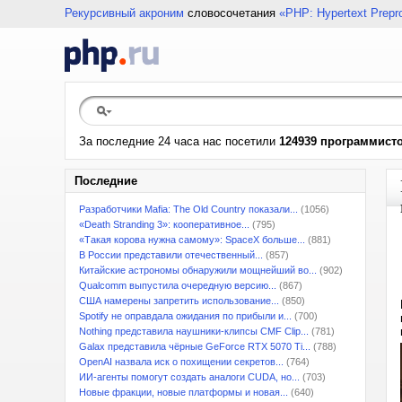
Рекурсивный акроним
словосочетания
«PHP: Hypertext Prepr
За последние 24 часа нас посетили
124939 программист
Последние
Разработчики Mafia: The Old Country показали...
(1056)
«Death Stranding 3»: кооперативное...
(795)
«Такая корова нужна самому»: SpaceX больше...
(881)
В России представили отечественный...
(857)
Китайские астрономы обнаружили мощнейший во...
(902)
Qualcomm выпустила очередную версию...
(867)
США намерены запретить использование...
(850)
Spotify не оправдала ожидания по прибыли и...
(700)
Nothing представила наушники-клипсы CMF Clip...
(781)
Galax представила чёрные GeForce RTX 5070 Ti...
(788)
OpenAI назвала иск о похищении секретов...
(764)
ИИ-агенты помогут создать аналоги CUDA, но...
(703)
Новые фракции, новые платформы и новая...
(640)