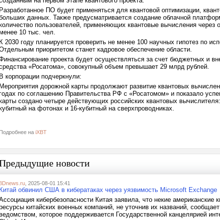
созданным на первом этапе квантового проекта.
Разработанное ПО будет применяться для квантовой оптимизации, квант
больших данных. Также предусматривается создание облачной платфор
количество пользователей, применяющих квантовые вычисления через о
менее 10 тыс. чел.
К 2030 году планируется проверить не менее 100 научных гипотез по и
Отдельным приоритетом станет кадровое обеспечение области.
Финансирование проекта будет осуществляться за счет бюджетных и в
средства «Росатома», совокупный объем превышает 29 млрд рублей.
В корпорации подчеркнули:
Мероприятия дорожной карты продолжают развитие квантовых вычислени
годах по соглашению Правительства РФ с «Росатомом» и показало успе
карты создано четыре действующих российских квантовых вычислителя: 5
кубитный на фотонах и 16-кубитный на сверхпроводниках.
Подробнее на
iXBT
Предыдущие новости
3Dnews.ru
, 2025-08-01 15:41
Китай обвинил США в кибератаках через уязвимость Microsoft Exchange
Ассоциация кибербезопасности Китая заявила, что некие американские к
ресурсы китайских военных компаний, не уточнив их названий, сообщае
ведомством, которое поддерживается Государственной канцелярией инте