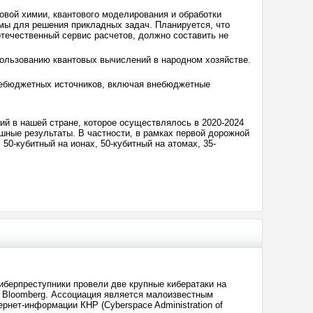
овой химии, квантового моделирования и обработки
мы для решения прикладных задач. Планируется, что
течественный сервис расчетов, должно составить не
спользованию квантовых вычислений в народном хозяйстве.
небюджетных источников, включая внебюджетные
й в нашей стране, которое осуществлялось в 2020-2024
шные результаты. В частности, в рамках первой дорожной
0-кубитный на ионах, 50-кубитный на атомах, 35-
иберпреступники провели две крупные кибератаки на
т Bloomberg. Ассоциация является малоизвестным
рнет-информации КНР (Cyberspace Administration of