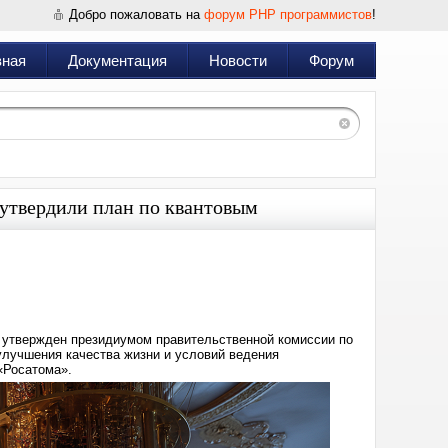
Добро пожаловать на
форум PHP программистов
!
вная
Документация
Новости
Форум
 утвердили план по квантовым
Дата:
2025-
08-
01
15:56
а утвержден президиумом правительственной комиссии по
лучшения качества жизни и условий ведения
 «Росатома».