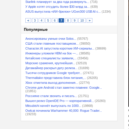
Starlink планирует за два года развернуть...
(716)
У Apple хотят отсудить более $30 млрд за...
(639)
ASUS выпустила «ИИ-брелок» UGen300 USB AI с...
(1334)
<
3
4
5
6
7
8
9
10
>
Популярные
Анонсированы умные очки Solos...
(55767)
США стали главным поставщиком...
(39050)
Character.AI запустила короткие ИИ-сериалы...
(38699)
Инженеры уложили HBM на бок —...
(38585)
Китайские специалисты заявили,...
(33456)
Морские сражения, крупнейшая...
(32519)
Датамайнер раскрыл дату релиза...
(31699)
Тысячи сотрудников Google требуют...
(27471)
Thermaltake представила блок питания,...
(26205)
Xbox отметила выход дополнения...
(22774)
Chrome для Android стал заметно плавнее: Google...
(21851)
Россияне стали звонить и писать...
(21751)
Вышел релиз OpenIDE Pro — корпоративной...
(20283)
Mitsubishi начнёт выпускать по 1000...
(19868)
Owlcat починила Warhammer 40,000: Rogue Trader...
(19233)