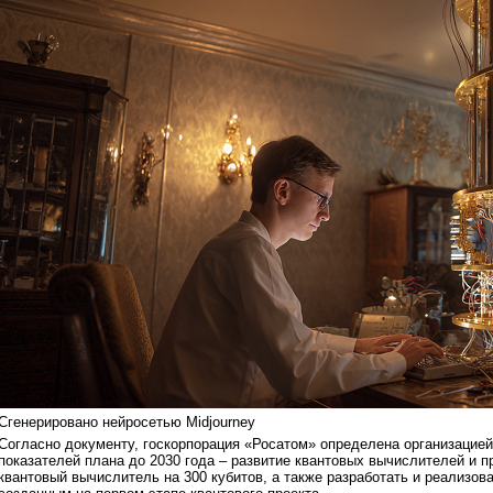
Сгенерировано нейросетью Midjourney
Согласно документу, госкорпорация «Росатом» определена организацией
показателей плана до 2030 года – развитие квантовых вычислителей и п
квантовый вычислитель на 300 кубитов, а также разработать и реализова