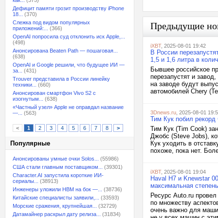
как...
(375)
Дефицит памяти грозит производству iPhone
18...
(370)
Слежка под видом популярных
Предыдущие но
приложений:...
(366)
OpenAI попросила суд отклонить иск Apple,...
(498)
iXBT
, 2025-08-01 19:42
Анонсирована Beaten Path — пошаговая...
В России перезапустя
(638)
1,5 и 1,6 литра в коли
OpenAI и Google решили, что будущее ИИ —
Бывшее российское пр
за...
(431)
перезапустят и завод,
Trouver представила в России линейку
на заводе будут выпу
техники...
(660)
автомобилей Chery (Te
Анонсирован смартфон Vivo S2 с
изогнутым...
(638)
«Частный узел» Apple не оправдал название
3Dnews.ru
, 2025-08-01 19:
—...
(563)
Тим Кук побил рекорд
<
1
2
3
4
5
6
7
8
>
Тим Кук (Tim Cook) за
Джобс (Steve Jobs), 
Популярные
Кук уходить в отставк
похоже, пока нет. Бол
Анонсированы умные очки Solos...
(55986)
США стали главным поставщиком...
(39301)
iXBT
, 2025-08-01 19:04
Character.AI запустила короткие ИИ-
Haval H7 и Knewstar 00
сериалы...
(38913)
максимальная степень
Инженеры уложили HBM на бок —...
(38736)
Ресурс Auto.ru прове
Китайские специалисты заявили,...
(33593)
по множеству аспекто
Морские сражения, крупнейшая...
(32729)
очень важно для маши
Датамайнер раскрыл дату релиза...
(31834)
не у всех машин с эт