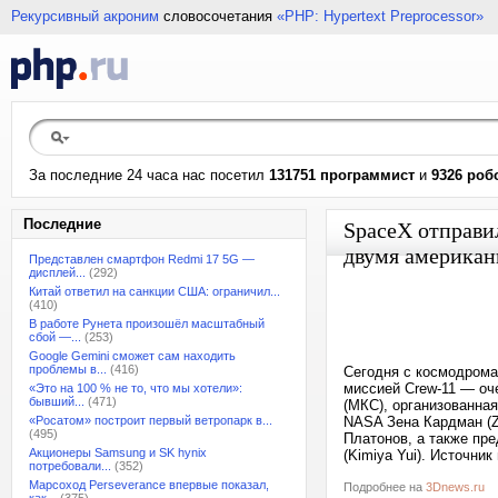
Рекурсивный акроним
словосочетания
«PHP: Hypertext Preprocessor»
За последние 24 часа нас посетил
131751 программист
и
9326 роб
Последние
SpaceX отправи
двумя америка
Представлен смартфон Redmi 17 5G —
дисплей...
(292)
Китай ответил на санкции США: ограничил...
(410)
В работе Рунета произошёл масштабный
сбой —...
(253)
Google Gemini сможет сам находить
проблемы в...
(416)
Сегодня с космодрома
миссией Crew-11 — оч
«Это на 100 % не то, что мы хотели»:
бывший...
(471)
(МКС), организованна
«Росатом» построит первый ветропарк в...
NASA Зена Кардман (Z
(495)
Платонов, а также пр
Акционеры Samsung и SK hynix
(Kimiya Yui). Источни
потребовали...
(352)
Марсоход Perseverance впервые показал,
Подробнее на
3Dnews.ru