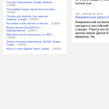
Тысячи сотрудников Google требуют...
полностью...
(27698)
Thermaltake представила блок питания,...
(26286)
iXBT
, 2025-08-01 19:21
Chrome для Android стал заметно
Американская ракета 
плавнее: Google...
(22087)
Американский космиче
Россияне стали звонить и писать...
(21850)
находится российский
Вышел релиз OpenIDE Pro —
станции. Ракета-носит
корпоративной...
(20387)
центра имени Джона К
Mitsubishi начнёт выпускать по 1000...
времени). На...
(19939)
Owlcat починила Warhammer 40,000: Rogue
Trader...
(19301)
Игра в стиле «Джона Уика», новая...
(18826)