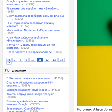
Google случайно раскрыла новые
возможности...
(1734)
76 километров новой оптики: «Билайн»...
(1650)
Geely раскрыла российские цены на EX5 EM-
R —...
(1670)
Blue Origin нашла вероятную причину
майского...
(1657)
Маск выбрал Nvidia, но AMD рассчитывает...
(1867)
Илон Маск забросил свой аналог
«Википедии»...
(1651)
У M**a ИИ-модель тоже вышла из-под
контроля...
(1920)
После запрета FCC производители...
(1668)
<
7
8
9
10
11
12
13
14
>
Популярные
США стали главным поставщиком...
(41231)
Character.AI запустила короткие ИИ-
сериалы...
(40487)
Морские сражения, крупнейшая...
(34315)
Тысячи сотрудников Google требуют...
(30113)
Chrome для Android стал заметно
плавнее: Google...
(24242)
Вышел релиз OpenIDE Pro —
Источник: Allison John
корпоративной...
(21207)