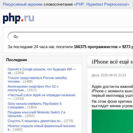
Рекурсивный акроним
словосочетания
«PHP: Hypertext Preprocessor»
За последние 24 часа нас посетили
166375 программистов
и
9273 
Последние
iPhone всё ещё 
OpenAI и Google решили, что будущее ИИ —
за...
(1260)
Дата: 2025-08-01 21:51
Trouver представила в России линейку
техники...
(1488)
Apple достигла важно
Анонсирован смартфон Vivo S2 с
изогнутым...
(1617)
iPhone с момента вых
«Частный узел» Apple не оправдал название
первый миллиард ушло 
—...
(1510)
На этом фоне критика
Sony начала клеймить PlayStation 5
выглядит менее угро
стикерами...
(1464)
Продажи консолей Nintendo Switch 2 в
прошлом...
(1607)
Соцсеть X лишилась директора по...
(1779)
Hisense открыла новый фирменный магазин
в...
(1682)