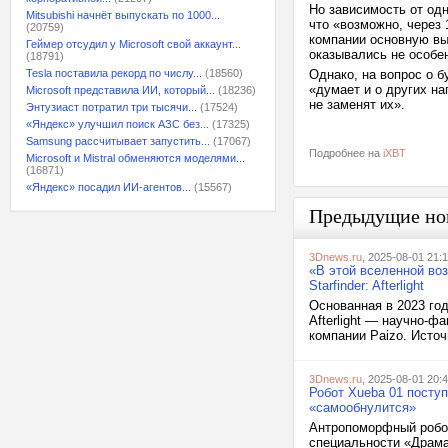
Но зависимость от од
Mitsubishi начнёт выпускать по 1000...
что «возможно, через 
(20759)
компании основную вы
Геймер отсудил у Microsoft свой аккаунт...
оказывались не особе
(18791)
Tesla поставила рекорд по числу...
(18560)
Однако, на вопрос о 
«думает и о других на
Microsoft представила ИИ, который...
(18236)
не заменят их».
Энтузиаст потратил три тысячи...
(17524)
«Яндекс» улучшил поиск АЗС без...
(17325)
Samsung рассчитывает запустить...
(17067)
Подробнее на
iXBT
Microsoft и Mistral обменяются моделями...
(16871)
«Яндекс» посадил ИИ-агентов...
(15567)
Предыдущие но
3Dnews.ru
, 2025-08-01 21:
«В этой вселенной во
Starfinder: Afterlight
Основанная в 2023 году
Afterlight — научно-ф
компании Paizo. Источн
3Dnews.ru
, 2025-08-01 20:
Робот Xueba 01 посту
«самообнулится»
Антропоморфный робот
специальности «Драмат