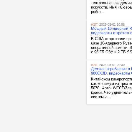
театральная академия
искусств. Имя «Сюэба»
робот...
iXBT
, 2025-08-01 20:06
Мощный 16-ядерный Ry
видеокарты в крохотн
В США стартовали про
базе 16-ядерного Ryze
оперативной памяти. 
с 96 ГБ ОЗУ и 2 ТБ S
iXBT
, 2025-08-01 20:30
Дерзкое ограбление в 
9800X3D, видеокарты 
Китайском киберспорт
как минимум из трех 
5070. Фото: WCCF/Zes
кражи. Что удивитель
системы...