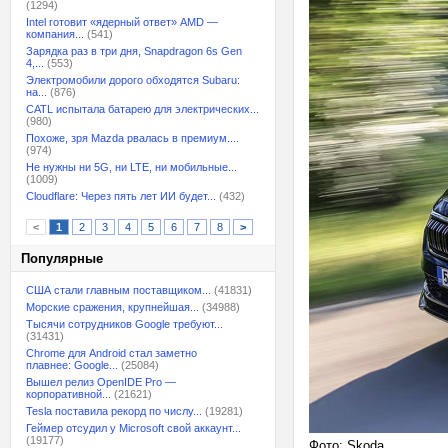
(1294)
Intel готовит «ядерный ответ» AMD —
компания...
(541)
Зарядка раз в три дня, Snapdragon 6s Gen
4,...
(553)
Электромобили дорого обходятся Subaru:
на...
(876)
CATL испытала батарею для электрических...
(980)
Похоже, зря Mazda рвалась в премиум....
(974)
Не нужны ни 5G, ни LTE, ни мобильные...
(1009)
Cloudflare: Через пять лет ИИ будет...
(432)
<
1
2
3
4
5
6
7
8
>
Популярные
США стали главным поставщиком...
(41831)
Морские сражения, крупнейшая...
(34988)
Тысячи сотрудников Google требуют...
(31431)
Chrome для Android стал заметно
плавнее: Google...
(25084)
Вышел релиз OpenIDE Pro —
корпоративной...
(21621)
Tesla поставила рекорд по числу...
(19281)
Геймер отсудил у Microsoft свой аккаунт...
(19177)
Фото: Skoda