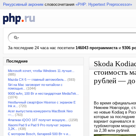
Рекурсивный акроним
словосочетания
«PHP: Hypertext Preprocessor»
За последние 24 часа нас посетили
146043 программиста
и
9306 р
Последние
Skoda Kodiaq
стоимость ма
Microsoft хочет, чтобы Windows 11 лучше...
(885)
рублей — до
Mazda CX-5 — главный автомобиль...
(593)
Siri на Mac заговорит по-китайски с
помощью...
(1044)
9000 мАч, 100 Вт и нестандартная MediaTek...
(1074)
Необычный смартфон Hisense с экраном E
Во время официальног
Ink и...
(720)
Нижнем Новгороде, ст
Acer выпустила конкурента MacBook Neo
но новые Kodiaq в Ро
—...
(763)
которые за последние
Флагман iQOO 16T получит мощную...
(1158)
вариант оценивался в 
Xiaomi Pad 9 и Pad 9 Pro получат экраны
турбомотором мощност
3,2K...
(438)
за 2,38 млн рублей.
С мотором Bosch, батареей 500 Вт·ч и...