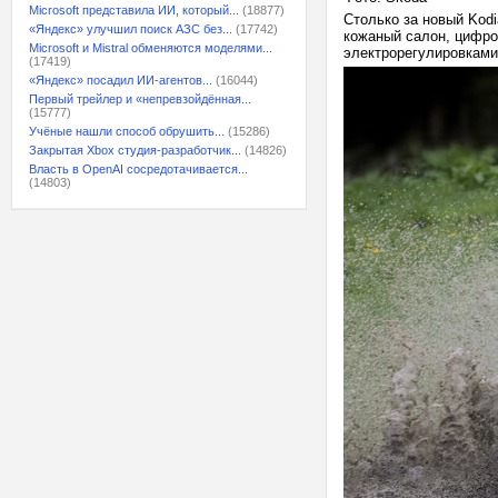
Microsoft представила ИИ, который...
(18877)
Столько за новый Kod
«Яндекс» улучшил поиск АЗС без...
(17742)
кожаный салон, цифро
Microsoft и Mistral обменяются моделями...
электрорегулировками
(17419)
«Яндекс» посадил ИИ-агентов...
(16044)
Первый трейлер и «непревзойдённая...
(15777)
Учёные нашли способ обрушить...
(15286)
Закрытая Xbox студия-разработчик...
(14826)
Власть в OpenAI сосредотачивается...
(14803)