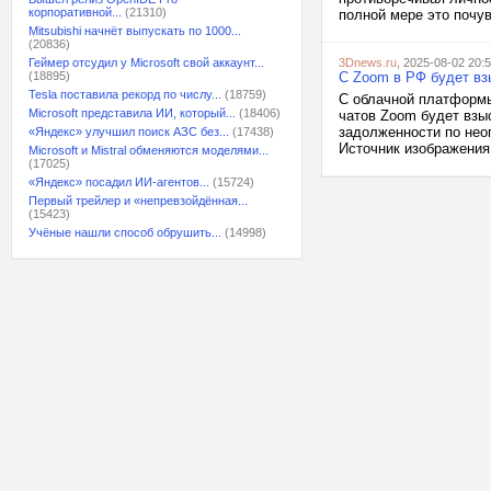
корпоративной...
(21310)
полной мере это почу
Mitsubishi начнёт выпускать по 1000...
(20836)
Геймер отсудил у Microsoft свой аккаунт...
3Dnews.ru
, 2025-08-02 20:
(18895)
С Zoom в РФ будет вз
Tesla поставила рекорд по числу...
(18759)
С облачной платформы
Microsoft представила ИИ, который...
(18406)
чатов Zoom будет взы
задолженности по не
«Яндекс» улучшил поиск АЗС без...
(17438)
Источник изображения: 
Microsoft и Mistral обменяются моделями...
(17025)
«Яндекс» посадил ИИ-агентов...
(15724)
Первый трейлер и «непревзойдённая...
(15423)
Учёные нашли способ обрушить...
(14998)