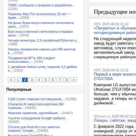
(1504)
TSMC сообщила о прорыве в разработке...
(2104)
Предыдущие но
Первому Mac Pro исполнилось 20 лет —
Apple...
(2095)
На фоне бума искусственного интеллекта
iXBT
, 2025-08-02 21:10
цены...
(1447)
«Патриоты» и «Буханк
Бум искусственного интеллекта отправил
четырехдневную рабо
цены...
(1940)
На следующей неделе 
Четыре монитора, 2,5-гигабитный Ethernet и...
завод будет работать
(1988)
автозавод, слухи опр
Хакеры превратили навыки для ИИ-агентов
автомобильный завод 
в...
(2058)
сокращенную рабочую.
Техдиректор M**a: ИИ следует
использовать,...
(1635)
С дизайном Nokia Lumia, экраном 3,2 дюйма
iXBT
, 2025-08-02 21:16
и...
(1562)
Первый в мире монитор
27GX700A
<
1
2
3
4
5
6
7
8
>
Компания LG выпустил
Популярные
UltraGear 27GX700A мо
больше, чем у обычны
недавно, а теперь он 
США стали главным поставщиком...
(41398)
дюймовой...
Character.AI запустила короткие ИИ-
сериалы...
(40632)
Морские сражения, крупнейшая...
(34467)
3Dnews.ru
, 2025-08-02 21:
Тысячи сотрудников Google требуют...
Лазеры, саботаж, ван
(30425)
С февраля 2022 года, 
Chrome для Android стал заметно
плавнее: Google...
(24498)
очевидной, угрозу от 
противоречивая лично
Вышел релиз OpenIDE Pro —