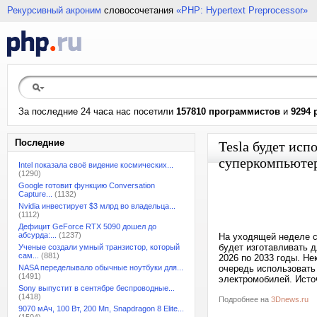
Рекурсивный акроним
словосочетания
«PHP: Hypertext Preprocessor»
За последние 24 часа нас посетили
157810 программистов
и
9294 
Последние
Tesla будет исп
суперкомпьютер
Intel показала своё видение космических...
(1290)
Google готовит функцию Conversation
Capture...
(1132)
Nvidia инвестирует $3 млрд во владельца...
(1112)
Дефицит GeForce RTX 5090 дошел до
абсурда:...
(1237)
На уходящей неделе с
будет изготавливать д
Ученые создали умный транзистор, который
сам...
(881)
2026 по 2033 годы. Не
NASA переделывало обычные ноутбуки для...
очередь использовать 
(1491)
электромобилей. Исто
Sony выпустит в сентябре беспроводные...
(1418)
Подробнее на
3Dnews.ru
9070 мАч, 100 Вт, 200 Мп, Snapdragon 8 Elite...