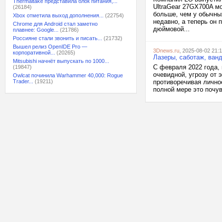
Thermaltake представила блок питания,...
UltraGear 27GX700A мо
(26184)
больше, чем у обычны
Xbox отметила выход дополнения...
(22754)
недавно, а теперь он 
Chrome для Android стал заметно
дюймовой...
плавнее: Google...
(21786)
Россияне стали звонить и писать...
(21732)
Вышел релиз OpenIDE Pro —
3Dnews.ru
, 2025-08-02 21:
корпоративной...
(20265)
Лазеры, саботаж, ван
Mitsubishi начнёт выпускать по 1000...
С февраля 2022 года, 
(19847)
очевидной, угрозу от 
Owlcat починила Warhammer 40,000: Rogue
Trader...
(19211)
противоречивая лично
полной мере это почу