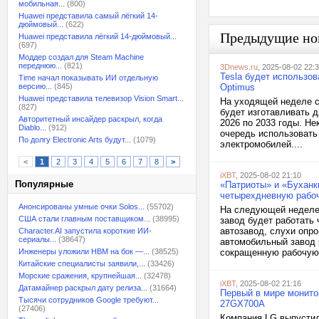
мобильная...
(800)
Huawei представила самый лёгкий 14-
дюймовый...
(622)
Предыдущие но
Huawei представила лёгкий 14-дюймовый...
(697)
Моддер создал для Steam Machine
переднюю...
(821)
3Dnews.ru
, 2025-08-02 22:
Tesla будет использо
Time начал показывать ИИ отдельную
версию...
(845)
Optimus
Huawei представила телевизор Vision Smart...
На уходящей неделе с
(827)
будет изготавливать д
Авторитетный инсайдер раскрыл, когда
2026 по 2033 годы. Не
Diablo...
(912)
очередь использовать 
По долгу Electronic Arts будут...
(1079)
электромобилей....
<
1
2
3
4
5
6
7
8
>
iXBT
, 2025-08-02 21:10
Популярные
«Патриоты» и «Буханк
четырехдневную рабо
Анонсированы умные очки Solos...
(55702)
На следующей неделе 
США стали главным поставщиком...
(38995)
завод будет работать
автозавод, слухи опр
Character.AI запустила короткие ИИ-
сериалы...
(38647)
автомобильный завод 
Инженеры уложили HBM на бок —...
(38525)
сокращенную рабочую.
Китайские специалисты заявили,...
(33426)
Морские сражения, крупнейшая...
(32478)
iXBT
, 2025-08-02 21:16
Датамайнер раскрыл дату релиза...
(31664)
Первый в мире монитор
Тысячи сотрудников Google требуют...
27GX700A
(27406)
Компания LG выпустил