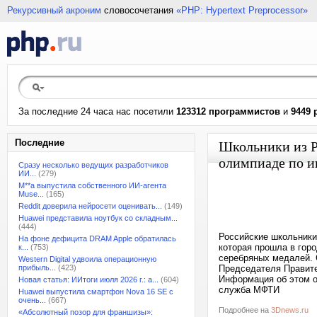
Рекурсивный акроним
словосочетания
«PHP: Hypertext Preprocessor»
За последние 24 часа нас посетили
123312 программистов
и
9449 
Последние
Школьники из Р
олимпиаде по 
Сразу несколько ведущих разработчиков
ИИ...
(279)
M**a выпустила собственного ИИ-агента
Muse...
(165)
Reddit доверила нейросети оценивать...
(149)
Huawei представила ноутбук со складным...
(444)
Российские школьники
На фоне дефицита DRAM Apple обратилась
которая прошла в гор
к...
(753)
серебряных медалей. 
Western Digital удвоила операционную
прибыль...
(423)
Председателя Правит
Информация об этом о
Новая статья: ИИтоги июля 2026 г.: а...
(604)
служба МФТИ
Huawei выпустила смартфон Nova 16 SE с
очень...
(667)
Подробнее на
3Dnews.ru
«Абсолютный позор для франшизы»: