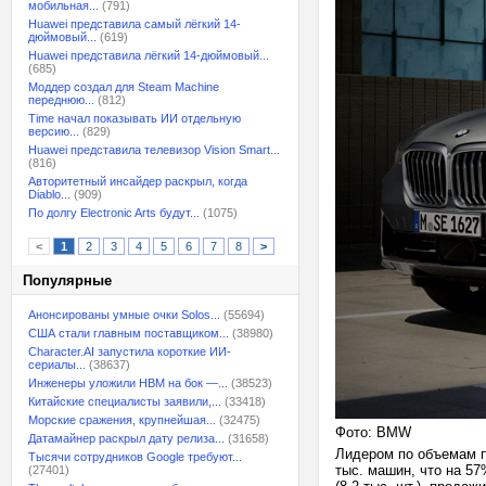
мобильная...
(791)
Huawei представила самый лёгкий 14-
дюймовый...
(619)
Huawei представила лёгкий 14-дюймовый...
(685)
Моддер создал для Steam Machine
переднюю...
(812)
Time начал показывать ИИ отдельную
версию...
(829)
Huawei представила телевизор Vision Smart...
(816)
Авторитетный инсайдер раскрыл, когда
Diablo...
(909)
По долгу Electronic Arts будут...
(1075)
<
1
2
3
4
5
6
7
8
>
Популярные
Анонсированы умные очки Solos...
(55694)
США стали главным поставщиком...
(38980)
Character.AI запустила короткие ИИ-
сериалы...
(38637)
Инженеры уложили HBM на бок —...
(38523)
Китайские специалисты заявили,...
(33418)
Морские сражения, крупнейшая...
(32475)
Фото: BMW
Датамайнер раскрыл дату релиза...
(31658)
Лидером по объемам п
Тысячи сотрудников Google требуют...
тыс. машин, что на 5
(27401)