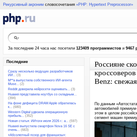
Рекурсивный акроним
словосочетания
«PHP: Hypertext Preprocessor»
За последние 24 часа нас посетили
123409 программистов
и
9467 
Последние
Россияне ск
кроссоверов
Сразу несколько ведущих разработчиков
ИИ...
(3)
Benz: свежая
M**a выпустила собственного ИИ-агента
Muse...
(2)
Reddit доверила нейросети оценивать...
(3)
Huawei представила ноутбук со складным...
(394)
На фоне дефицита DRAM Apple обратилась
По данным «Автостата
к...
(680)
автомобилей премиум-
Western Digital удвоила операционную
этом в целом российск
прибыль...
(352)
сегмент машин премиу
Новая статья: ИИтоги июля 2026 г.: а...
(597)
Huawei выпустила смартфон Nova 16 SE с
очень...
(663)
«Абсолютный позор для франшизы»: