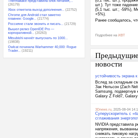
(8,2 тыс. шт.), прода
Thermaltake представила блок питания,...
(26179)
шт.). Тут тоже падени
(5,1 тыс. шт.; -59%), M
Xbox отметила выход дополнения...
(22752)
+5%).
Chrome для Android стал заметно
плавнее: Google...
(21774)
Ранее сообщалось, ч
Россияне стали звонить и писать...
(21729)
Вышел релиз OpenIDE Pro —
корпоративной...
(20263)
Подробнее на
iXBT
Mitsubishi начнёт выпускать по 1000...
(19838)
Owlcat починила Warhammer 40,000: Rogue
Trader...
(19211)
Предыдущи
новости
устойчивость экрана 
Вслед за складным сма
Зак Нельсон (Zach Nel
Samsung, подвергнув е
Galaxy Z Fold7, Galax
3Dnews.ru
, 2025-08-04 14:
Суперускоритель с «б
сглаживания энергопо
NVIDIA представила р
напряжения, вызванны
снижать пиковую нагру