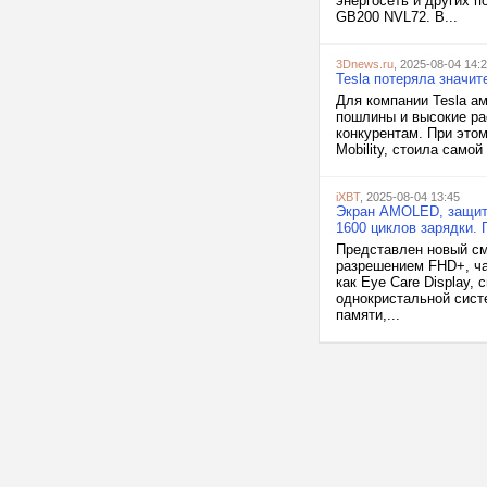
энергосеть и других 
GB200 NVL72. В...
3Dnews.ru
, 2025-08-04 14:
Tesla потеряла значи
Для компании Tesla а
пошлины и высокие ра
конкурентам. При этом
Mobility, стоила само
iXBT
, 2025-08-04 13:45
Экран AMOLED, защита
1600 циклов зарядки.
Представлен новый с
разрешением FHD+, ча
как Eye Care Display,
однокристальной сист
памяти,...