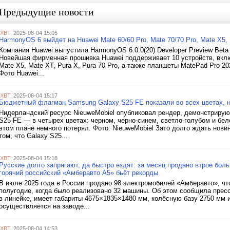
Предыдущие новости
iXBT
, 2025-08-04 15:05
HarmonyOS 6 выйдет на Huawei Mate 60/60 Pro, Mate 70/70 Pro, Mate X5,
Компания Huawei выпустила HarmonyOS 6.0.0(20) Developer Preview Beta 
Новейшая фирменная прошивка Huawei поддерживает 10 устройств, включа
Mate X5, Mate XT, Pura X, Pura 70 Pro, а также планшеты MatePad Pro 20
Фото Huawei...
iXBT
, 2025-08-04 15:17
Бюджетный флагман Samsung Galaxy S25 FE показали во всех цветах, 
Нидерландский ресурс NieuweMobiel опубликовал рендер, демонстрир
S25 FE — в четырех цветах: черном, черно-синем, светло-голубом и бело
этом плане немного потерял. Фото: NieuweMobiel Зато долго ждать нов
том, что Galaxy S25...
iXBT
, 2025-08-04 15:18
Русские долго запрягают, да быстро ездят: за месяц продано втрое бол
горячий российский «Амберавто А5» бьёт рекорды
В июле 2025 года в России продано 98 электромобилей «Амберавто», чт
полугодие, когда было реализовано 32 машины. Об этом сообщила прес
в линейке, имеет габариты 4675×1835×1480 мм, колёсную базу 2750 мм 
осуществляется на заводе...
iXBT
, 2025-08-04 14:53