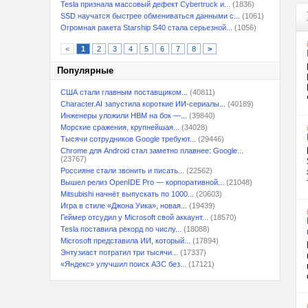
Tesla признала массовый дефект Cybertruck и...
(1836)
SSD научатся быстрее обмениваться данными с...
(1061)
Огромная ракета Starship S40 стала серьезной...
(1056)
<
1
2
3
4
5
6
7
8
>
Популярные
США стали главным поставщиком...
(40811)
Character.AI запустила короткие ИИ-сериалы...
(40189)
Инженеры уложили HBM на бок —...
(39840)
Морские сражения, крупнейшая...
(34028)
Тысячи сотрудников Google требуют...
(29446)
Chrome для Android стал заметно плавнее: Google...
(23767)
Россияне стали звонить и писать...
(22562)
Вышел релиз OpenIDE Pro — корпоративной...
(21048)
Mitsubishi начнёт выпускать по 1000...
(20603)
Игра в стиле «Джона Уика», новая...
(19439)
Геймер отсудил у Microsoft свой аккаунт...
(18570)
Tesla поставила рекорд по числу...
(18088)
Microsoft представила ИИ, который...
(17894)
Энтузиаст потратил три тысячи...
(17337)
«Яндекс» улучшил поиск АЗС без...
(17121)