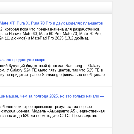
 Mate XT, Pura X, Pura 70 Pro и двух моделях планшетов
2, которая пока что предназначена для разработчиков.
я Huawei Mate 60, Mate 60 Pro, Mate 70, Mate 70 Pro,
24 (11 дюймов) и MatePad Pro 2025 (13,2 дюйма).
начало продаж уже скоро
ующий будущий бюджетный флагман Samsung — Galaxy
м. У Galaxy S24 FE было пять цветов, так что S25 FE в
инку не придется: ранее Samsung официально сообщила о
ьше машин, чем за полгода 2025, но это только начало —
о более чем втрое превышает результат за первое
с-служба бренда. Модель «Амберавто А5», единственная
и запас хода 520 км по методике CLTC. Производство