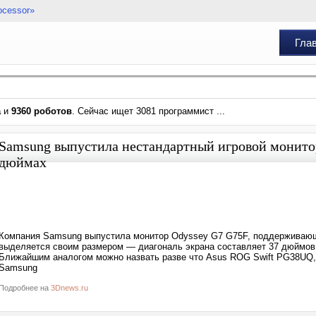
ocessor»
Гла
а
и
9360 роботов
. Сейчас ищет 3081 программист ...
Samsung выпустила нестандартный игровой монито
дюймах
Компания Samsung выпустила монитор Odyssey G7 G75F, поддерживающи
выделяется своим размером — диагональ экрана составляет 37 дюймов,
Ближайшим аналогом можно назвать разве что Asus ROG Swift PG38UQ, 
Samsung
Подробнее на
3Dnews.ru