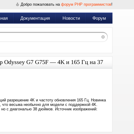
Добро пожаловать на
форум PHP программистов
!
вная
Документация
Новости
Форум
р Odyssey G7 G75F — 4K и 165 Гц на 37
Дата:
2025-
08-
04
15:45
й разрешение 4K и частоту обновления 165 Гц. Новинка
 что весьма необычно для модели с поддержкой 4K.
но с диагональю 38 дюймов. Источник изображений: