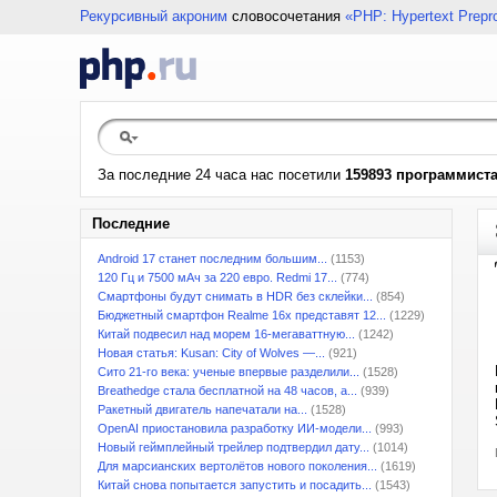
Рекурсивный акроним
словосочетания
«PHP: Hypertext Prepr
За последние 24 часа нас посетили
159893 программист
Последние
Android 17 станет последним большим...
(1153)
120 Гц и 7500 мАч за 220 евро. Redmi 17...
(774)
Смартфоны будут снимать в HDR без склейки...
(854)
Бюджетный смартфон Realme 16x представят 12...
(1229)
Китай подвесил над морем 16-мегаваттную...
(1242)
Новая статья: Kusan: City of Wolves —...
(921)
Сито 21-го века: ученые впервые разделили...
(1528)
Breathedge стала бесплатной на 48 часов, а...
(939)
Ракетный двигатель напечатали на...
(1528)
OpenAI приостановила разработку ИИ-модели...
(993)
Новый геймплейный трейлер подтвердил дату...
(1014)
Для марсианских вертолётов нового поколения...
(1619)
Китай снова попытается запустить и посадить...
(1543)