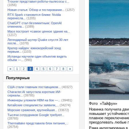
Trouver представил роботы-пылесосы с...
(1056)
Новая статья: Обзор и тестирование...
(1257)
RTX Spark становится ближе: Nvidia
перенесла...
(1205)
ChatGPT стал безлимитным: OpenAI
отменила...
(1089)
Маск построит «самое ценное здание на...
(1217)
Легендарный шутер Quake спустя 30 лет
после...
(1078)
Кратер найден: южнокорейский зонд
первым...
(1103)
Испанцы научили один объектив видеть
объём —...
(990)
<
1
2
3
4
5
6
7
8
>
Популярные
США стали главным поставщиком...
(40327)
Character.AI запустила короткие ИИ-
сериалы...
(39785)
Инженеры уложили HBM на бок —...
(39481)
Фото «Тайфун»
Китайские специалисты заявили,...
(34274)
Новинка получила дви
Морские сражения, крупнейшая...
(33672)
повышает устойчивост
Тысячи сотрудников Google требуют...
плавное переключение
(28765)
преодолевать любые 
Thermaltake представила блок питания,...
(26754)
Рама интегрирована в 