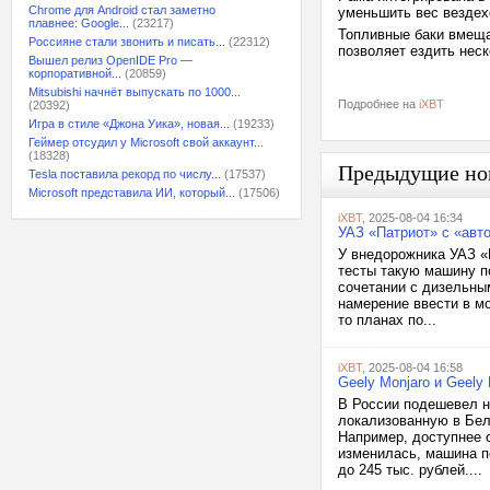
Chrome для Android стал заметно
уменьшить вес вездех
плавнее: Google...
(23217)
Топливные баки вмещаю
Россияне стали звонить и писать...
(22312)
позволяет ездить неск
Вышел релиз OpenIDE Pro —
корпоративной...
(20859)
Mitsubishi начнёт выпускать по 1000...
Подробнее на
iXBT
(20392)
Игра в стиле «Джона Уика», новая...
(19233)
Геймер отсудил у Microsoft свой аккаунт...
(18328)
Предыдущие но
Tesla поставила рекорд по числу...
(17537)
Microsoft представила ИИ, который...
(17506)
iXBT
, 2025-08-04 16:34
УАЗ «Патриот» с «авто
У внедорожника УАЗ «
тесты такую машину п
сочетании с дизельны
намерение ввести в м
то планах по...
iXBT
, 2025-08-04 16:58
Geely Monjaro и Geel
В России подешевел н
локализованную в Бело
Например, доступнее с
изменилась, машина по
до 245 тыс. рублей....