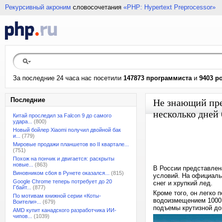
Рекурсивный акроним
словосочетания
«PHP: Hypertext Preprocessor»
За последние 24 часа нас посетили
147873 программиста
и
9403 р
Последние
Не знающий пре
несколько дней
Китай проследил за Falcon 9 до самого
удара...
(800)
Новый бойлер Xiaomi получил двойной бак
и...
(779)
Мировые продажи планшетов во II квартале...
(751)
Похож на пончик и двигается: раскрыты
новые...
(863)
В России представлен
Виновником сбоя в Рунете оказался...
(815)
условий. На официальн
Google Chrome теперь потребует до 20
снег и хрупкий лед.
Гбайт...
(877)
Кроме того, он легко 
По мотивам книжной серии «Коты-
водоизмещением 1000 
Воители»...
(679)
подъемы крутизной до 
AMD купит канадского разработчика ИИ-
чипов...
(1039)