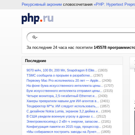
Рекурсивный акроним
словосочетания
«PHP: Hypertext Prepr
За последние 24 часа нас посетили
145578 программист
Последние
9070 мАч, 100 Вт, 200 Мп, Snapdragon 8 Elite...
(1803)
TSMC сообщила о прорыве в разработке...
(2367)
Первому Mac Pro исполнилось 20 лет — Apple...
(2436)
На фоне бума искусственного интеллекта цены...
(1707)
Бум искусственного интеллекта отправил цены...
(2315)
Четыре монитора, 2,5-гигабитный Ethernet и...
(2430)
Хакеры превратили навыки для ИИ-агентов в...
(2401)
Техдиректор M**a: ИИ следует использовать,...
(1857)
С дизайном Nokia Lumia, экраном 3,2 дюйма и...
(1804)
В США увидели военную угрозу в дронах с...
(2512)
Электровелосипед с 2 кВт·ч энергии, запасом...
(2181)
Конфигурация памяти из 2015 года, процессор...
(2416)
«Мы собираемся построить заводы на Луне»....
(1805)