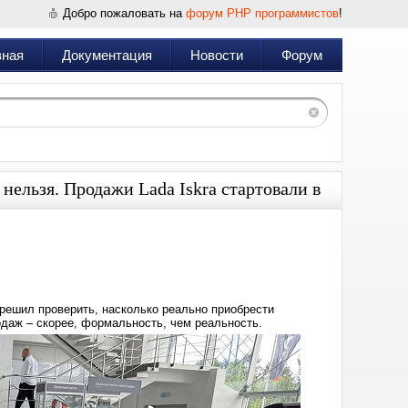
Добро пожаловать на
форум PHP программистов
!
вная
Документация
Новости
Форум
нельзя. Продажи Lada Iskra стартовали в
Дата:
2025-
08-
04
22:51
 решил проверить, насколько реально приобрести
даж – скорее, формальность, чем реальность.