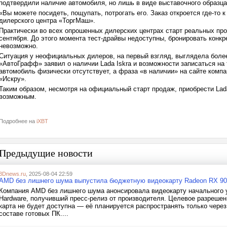
подтвердили наличие автомобиля, но лишь в виде выставочного образца
«Вы можете посидеть, пощупать, потрогать его. Заказ откроется где-то 
дилерского центра «ТоргМаш».
Практически во всех опрошенных дилерских центрах старт реальных прод
сентября. До этого момента тест-драйвы недоступны, бронировать конкр
невозможно.
Ситуация у неофициальных дилеров, на первый взгляд, выглядела боле
«АвтоГрафф» заявил о наличии Lada Iskra и возможности записаться на 
автомобиль физически отсутствует, а фраза «в наличии» на сайте комп
«Искру».
Таким образом, несмотря на официальный старт продаж, приобрести Lada
возможным.
Подробнее на
iXBT
Предыдущие новости
3Dnews.ru
, 2025-08-04 22:59
AMD без лишнего шума выпустила бюджетную видеокарту Radeon RX 9060
Компания AMD без лишнего шума анонсировала видеокарту начального у
Hardware, получивший пресс-релиз от производителя. Целевое разрешен
карта не будет доступна — её планируется распространять только через
составе готовых ПК....