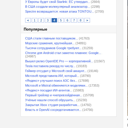
У Европы будет свой Starlink: ЕС утвердил...
(2664)
В США создали молекулярный анализатор...
(2298)
Spectre возвращается: новая атака TONTOU...
(2700)
<
1
2
3
4
5
6
7
8
>
Популярные
США стали главным поставщиком...
(41763)
Морские сражения, крупнейшая...
(34891)
Тысячи сотрудников Google требуют...
(31259)
Chrome для Android стал заметно плавнее: Google...
(24987)
Вышел релиз OpenIDE Pro — корпоративной...
(21567)
Tesla поставила рекорд по числу...
(19183)
Геймер отсудил у Microsoft свой аккаунт...
(19146)
Microsoft представила ИИ, который...
(18790)
«Яндекс» улучшил поиск АЗС без...
(17698)
Microsoft и Mistral обменяются моделями...
(17353)
«Яндекс» посадил ИИ-агентов...
(15983)
Первый трейлер и «непревзойдённая...
(15708)
Учёные нашли способ обрушить...
(15230)
Закрытая Xbox студия-разработчик...
(14792)
Власть в OpenAI сосредотачивается...
(14756)