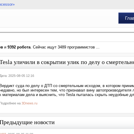
ocessor»
Гла
ов
и
9392 робота
. Сейчас ищут 3489 программистов ...
Tesla уличили в сокрытии улик по делу о смертель
Дата: 2025-08-05 12:16
Вердикт суда по делу о ДТП со смертельным исходом, в котором приним
недавно, но был интересен тем, что признавал вину автопроизводителя 
к материалам дела и выяснить, что Tesla пыталась скрыть неудобные дл
Подробнее на
3Dnews.ru
Предыдущие новости