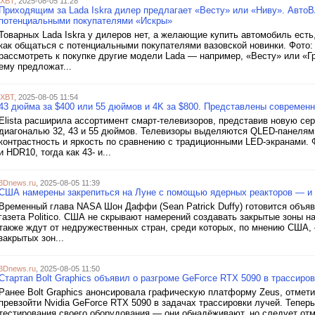
iXBT
, 2025-08-05 11:28
Приходящим за Lada Iskra дилер предлагает «Весту» или «Ниву». Авто
потенциальными покупателями «Искры»
Товарных Lada Iskra у дилеров нет, а желающие купить автомобиль ест
как общаться с потенциальными покупателями вазовской новинки. Фото:
рассмотреть к покупке другие модели Lada — например, «Весту» или «Гр
ему предложат...
iXBT
, 2025-08-05 11:54
43 дюйма за $400 или 55 дюймов и 4K за $800. Представлены современн
Elista расширила ассортимент смарт-телевизоров, представив новую се
диагональю 32, 43 и 55 дюймов. Телевизоры выделяются QLED-панелям
контрастность и яркость по сравнению с традиционными LED-экранами
и HDR10, тогда как 43- и...
3Dnews.ru
, 2025-08-05 11:39
США намерены закрепиться на Луне с помощью ядерных реакторов — и 
Временный глава NASA Шон Даффи (Sean Patrick Duffy) готовится объяв
газета Politico. США не скрывают намерений создавать закрытые зоны на
также ждут от недружественных стран, среди которых, по мнению США, 
закрытых зон...
3Dnews.ru
, 2025-08-05 11:50
Стартап Bolt Graphics объявил о разгроме GeForce RTX 5090 в трассиро
Ранее Bolt Graphics анонсировала графическую платформу Zeus, отмет
превзойти Nvidia GeForce RTX 5090 в задачах трассировки лучей. Тепер
тестирования своего оборудования — они обнадёживают, но следует отм