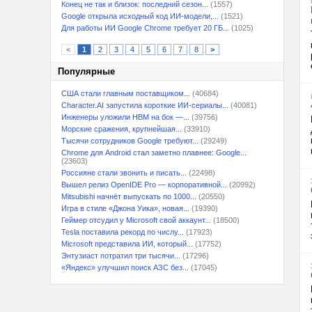
Конец не так и близок: последний сезон...
(1557)
Google открыла исходный код ИИ-модели,...
(1521)
Для работы ИИ Google Chrome требует 20 ГБ...
(1025)
<
1
2
3
4
5
6
7
8
>
Популярные
США стали главным поставщиком...
(40684)
Character.AI запустила короткие ИИ-сериалы...
(40081)
Инженеры уложили HBM на бок —...
(39756)
Морские сражения, крупнейшая...
(33910)
Тысячи сотрудников Google требуют...
(29249)
Chrome для Android стал заметно плавнее: Google...
(23603)
Россияне стали звонить и писать...
(22498)
Вышел релиз OpenIDE Pro — корпоративной...
(20992)
Mitsubishi начнёт выпускать по 1000...
(20550)
Игра в стиле «Джона Уика», новая...
(19390)
Геймер отсудил у Microsoft свой аккаунт...
(18500)
Tesla поставила рекорд по числу...
(17923)
Microsoft представила ИИ, который...
(17752)
Энтузиаст потратил три тысячи...
(17296)
«Яндекс» улучшил поиск АЗС без...
(17045)