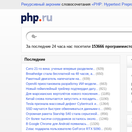
Рекурсивный акроним
словосочетания
«PHP: Hypertext Prepr
За последние 24 часа нас посетили
153666 программист
Последние
Сито 21-го века: ученые впервые разделили...
(929)
Breathedge стала бесплатной на 48 часов, а...
(650)
Ракетный двигатель напечатали на...
(939)
OpenAI приостановила разработку ИИ-модели...
(663)
Новый геймплейный трейлер подтвердил дату...
(821)
Для марсианских вертолётов нового поколения...
(1185)
Китай снова попытается запустить и посадить...
(1190)
Tesla признала массовый дефект Cybertruck и...
(1364)
SSD научатся быстрее обмениваться данными с...
(886)
Огромная ракета Starship S40 стала серьезной...
(856)
От более тысячи сотрудников осталось около...
(1246)
В Google Chrome для Android появилась...
(1326)
Zotac подарила пользователю GeForce RTX 5090...
(916)