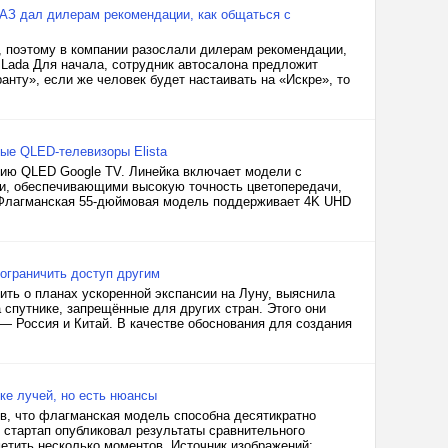
ВАЗ дал дилерам рекомендации, как общаться с
ь, поэтому в компании разослали дилерам рекомендации,
 Lada Для начала, сотрудник автосалона предложит
анту», если же человек будет настаивать на «Искре», то
ые QLED-телевизоры Elista
рию QLED Google TV. Линейка включает модели с
и, обеспечивающими высокую точность цветопередачи,
. Флагманская 55-дюймовая модель поддерживает 4K UHD
ограничить доступ другим
ить о планах ускоренной экспансии на Луну, выяснила
 спутнике, запрещённые для других стран. Этого они
— Россия и Китай. В качестве обоснования для создания
вке лучей, но есть нюансы
ив, что флагманская модель способна десятикратно
ь стартап опубликовал результаты сравнительного
етить несколько моментов. Источник изображений:...