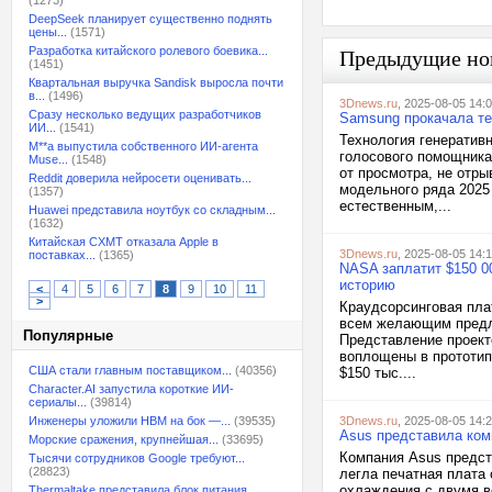
(1273)
DeepSeek планирует существенно поднять
цены...
(1571)
Разработка китайского ролевого боевика...
Предыдущие но
(1451)
Квартальная выручка Sandisk выросла почти
в...
(1496)
3Dnews.ru
, 2025-08-05 14:
Сразу несколько ведущих разработчиков
Samsung прокачала те
ИИ...
(1541)
Технология генератив
M**a выпустила собственного ИИ-агента
голосового помощника
Muse...
(1548)
от просмотра, не отры
Reddit доверила нейросети оценивать...
модельного ряда 2025
(1357)
естественным,...
Huawei представила ноутбук со складным...
(1632)
Китайская CXMT отказала Apple в
3Dnews.ru
, 2025-08-05 14:
поставках...
(1365)
NASA заплатит $150 0
историю
<
4
5
6
7
8
9
10
11
>
Краудсорсинговая плат
всем желающим предло
Популярные
Представление проект
воплощены в прототип
США стали главным поставщиком...
(40356)
$150 тыс....
Character.AI запустила короткие ИИ-
сериалы...
(39814)
Инженеры уложили HBM на бок —...
(39535)
3Dnews.ru
, 2025-08-05 14:
Asus представила ком
Морские сражения, крупнейшая...
(33695)
Компания Asus предст
Тысячи сотрудников Google требуют...
(28823)
легла печатная плата
охлаждения с двумя в
Thermaltake представила блок питания,...