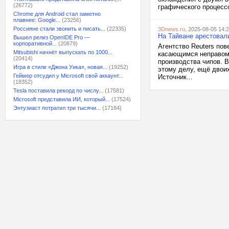
(26772)
графического процессо
Chrome для Android стал заметно
плавнее: Google...
(23256)
Россияне стали звонить и писать...
(22335)
3Dnews.ru
, 2025-08-05 14:
На Тайване арестовал
Вышел релиз OpenIDE Pro —
корпоративной...
(20879)
Агентство Reuters по
Mitsubishi начнёт выпускать по 1000...
касающимся неправоме
(20414)
производства чипов. 
Игра в стиле «Джона Уика», новая...
(19252)
этому делу, ещё двоих
Геймер отсудил у Microsoft свой аккаунт...
Источник...
(18352)
Tesla поставила рекорд по числу...
(17581)
Microsoft представила ИИ, который...
(17524)
Энтузиаст потратил три тысячи...
(17184)