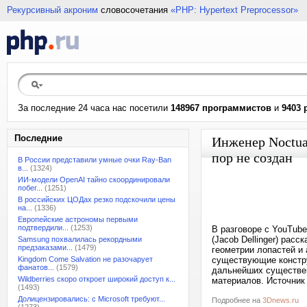
Рекурсивный акроним
словосочетания
«PHP: Hypertext Preprocessor»
За последние 24 часа нас посетили
148967 программистов
и
9403 
Последние
Инженер Noctua
пор не создан
В России представили умные очки Ray-Ban
в...
(1324)
ИИ-модели OpenAI тайно скоординировали
побег...
(1251)
В российских ЦОДах резко подскочили цены
на...
(1336)
Европейские астрономы первыми
подтвердили...
(1253)
В разговоре с YouTub
(Jacob Dellinger) рас
Samsung похвалилась рекордными
предзаказами...
(1479)
геометрии лопастей и 
Kingdom Come Salvation не разочарует
существующие констру
фанатов...
(1579)
дальнейших существен
Wildberries скоро откроет широкий доступ к...
материалов. Источник
(1493)
Долицензировались: с Microsoft требуют...
Подробнее на
3Dnews.ru