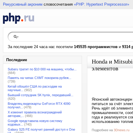
Рекурсивный акроним
словосочетания
«PHP: Hypertext Preprocessor»
За последние 24 часа нас посетили
145535 программистов
и
9314 
Последние
Honda и Mitsub
элементов
Subaru тратит по $10 000 на машину, чтобы...
(664)
Память на чипах CXMT покорила рубеж...
(739)
Китай обошёл США по расходам на
научные...
(902)
Бывший сотрудник SK hynix, передавший...
(620)
Японский автоконцерн 
питаться за счёт эле
Владелец видеокарты GeForce RTX 4090
получил...
(479)
Речь идёт об элемент
X изменит правила вознаграждений
промышленности, сооб
авторам,...
(466)
года и реализуется сов
Google представила новую систему
использованию топлив
кодовых...
(740)
Galaxy S25 FE получит ранний доступ к One
Подробнее на
3Dnews.ru