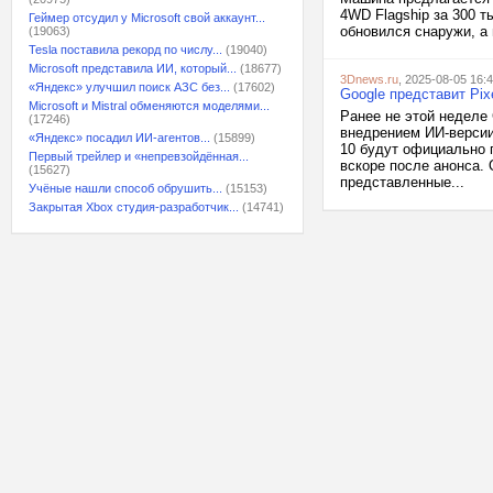
4WD Flagship за 300 т
Геймер отсудил у Microsoft свой аккаунт...
обновился снаружи, а 
(19063)
Tesla поставила рекорд по числу...
(19040)
Microsoft представила ИИ, который...
(18677)
3Dnews.ru
, 2025-08-05 16:
«Яндекс» улучшил поиск АЗС без...
(17602)
Google представит Pix
Microsoft и Mistral обменяются моделями...
Ранее не этой неделе
(17246)
внедрением ИИ-версии 
«Яндекс» посадил ИИ-агентов...
(15899)
10 будут официально 
Первый трейлер и «непревзойдённая...
вскоре после анонса. 
(15627)
представленные...
Учёные нашли способ обрушить...
(15153)
Закрытая Xbox студия-разработчик...
(14741)