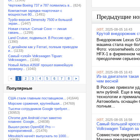
UI...
(1509)
Чертежи Boeing 737 и 787 появились в...
(824)
Компактная зарядка-«карточка» с
мощностью 80...
(1491)
Предыдущие но
Турбо-версия Dimensity 7500 и большой
экран...
(1447)
Новая статья: Corsair Cove — лихая
iXBT
, 2025-08-05 16:43
гавань....
(1299)
Крутой внедорожник ст
Land Cruiser, подвинься. В Россию едет...
Внедорожник Lexus GX 
(1390)
машина стала еще бол
С дизайном как у Ferrari, полным приводом
Фото: vossenwheels.c
и...
(1133)
HFX-1 в фирменном че
Самый «злой» Volkswagen Tiguan:
преодолении серьезног
Volkswagen...
(1166)
Новый Airbus A350F прошел важнейшую
проверку...
(1040)
iXBT
, 2025-08-05 16:43
Из-за двигателя такая
<
1
2
3
4
5
6
7
8
>
чем весной
В Россию привезли удл
Популярные
млн рублей. Еще в ма
технологии и премиал
США стали главным поставщиком...
(41644)
Автомобиль оснащён б
Морские сражения, крупнейшая...
(34769)
полным...
Тысячи сотрудников Google требуют...
(30953)
Chrome для Android стал заметно
iXBT
, 2025-08-05 16:58
плавнее: Google...
(24838)
Самый большой кроссо
Вышел релиз OpenIDE Pro —
Volkswagen Talagon за
корпоративной...
(21476)
Совместное предприят
Mitsubishi начнёт выпускать по 1000...
Машина предлагается в
(20975)