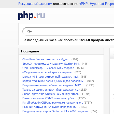
Рекурсивный акроним
словосочетания
«PHP: Hypertext Prepr
За последние 24 часа нас посетили
145968 программист
Последние
Cloudflare: Через пять лет ИИ будет...
(102)
SpaceX передумала: «тарелку» Starlink Mini...
(446)
Один нанометр — и обычный материал...
(596)
«Сюрреализм во всей красе»: первое...
(820)
Целых 40 Вт для встроенной графики: Intel...
(895)
Корпус толщиной всего 4,5 мм и две половины,...
(912)
Подготовительные работы по сведению МКС с...
(1496)
Только за один месяц китайцы заказали у...
(1520)
Subaru тратит по $10 000 на машину, чтобы...
(1594)
Память на чипах CXMT покорила рубеж...
(1772)
Китай обошёл США по расходам на научные...
(1737)
Бывший сотрудник SK hynix, передавший...
(1053)
Владелец видеокарты GeForce RTX 4090 получил...
(857)