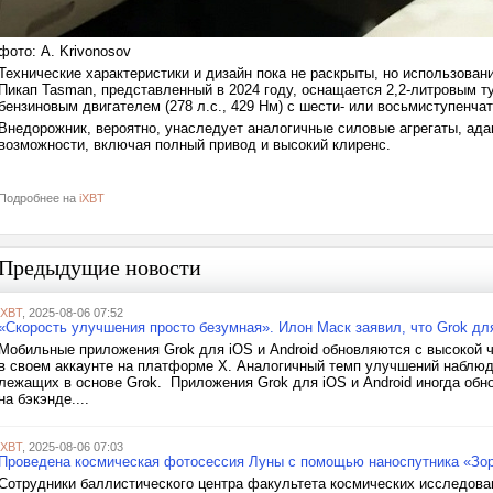
фото: A. Krivonosov
Технические характеристики и дизайн пока не раскрыты, но использова
Пикап Tasman, представленный в 2024 году, оснащается 2,2-литровым ту
бензиновым двигателем (278 л.с., 429 Нм) с шести- или восьмиступенча
Внедорожник, вероятно, унаследует аналогичные силовые агрегаты, ада
возможности, включая полный привод и высокий клиренс.
Подробнее на
iXBT
Предыдущие новости
iXBT
, 2025-08-06 07:52
«Скорость улучшения просто безумная». Илон Маск заявил, что Grok для
Мобильные приложения Grok для iOS и Android обновляются с высокой ч
в своем аккаунте на платформе X. Аналогичный темп улучшений наблюд
лежащих в основе Grok. Приложения Grok для iOS и Android иногда об
на бэкэнде....
iXBT
, 2025-08-06 07:03
Проведена космическая фотосессия Луны с помощью наноспутника «Зор
Сотрудники баллистического центра факультета космических исследова