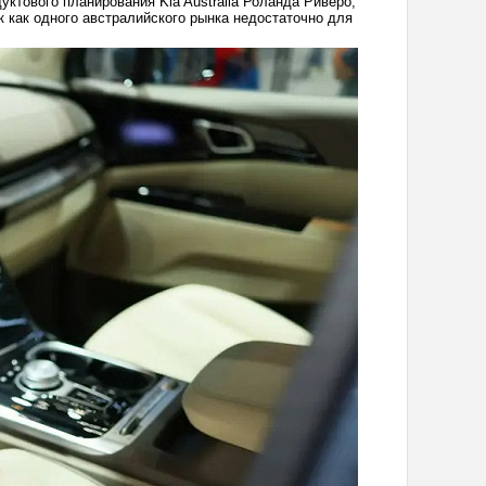
ктового планирования Kia Australia Роланда Риверо,
к как одного австралийского рынка недостаточно для