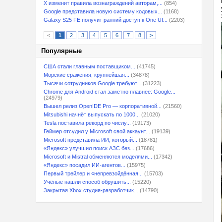
X изменит правила вознаграждений авторам,...
(854)
Google представила новую систему кодовых...
(1168)
Galaxy S25 FE получит ранний доступ к One UI...
(2203)
<
1
2
3
4
5
6
7
8
>
Популярные
США стали главным поставщиком...
(41745)
Морские сражения, крупнейшая...
(34878)
Тысячи сотрудников Google требуют...
(31223)
Chrome для Android стал заметно плавнее: Google...
(24979)
Вышел релиз OpenIDE Pro — корпоративной...
(21560)
Mitsubishi начнёт выпускать по 1000...
(21020)
Tesla поставила рекорд по числу...
(19173)
Геймер отсудил у Microsoft свой аккаунт...
(19139)
Microsoft представила ИИ, который...
(18781)
«Яндекс» улучшил поиск АЗС без...
(17686)
Microsoft и Mistral обменяются моделями...
(17342)
«Яндекс» посадил ИИ-агентов...
(15975)
Первый трейлер и «непревзойдённая...
(15703)
Учёные нашли способ обрушить...
(15220)
Закрытая Xbox студия-разработчик...
(14790)