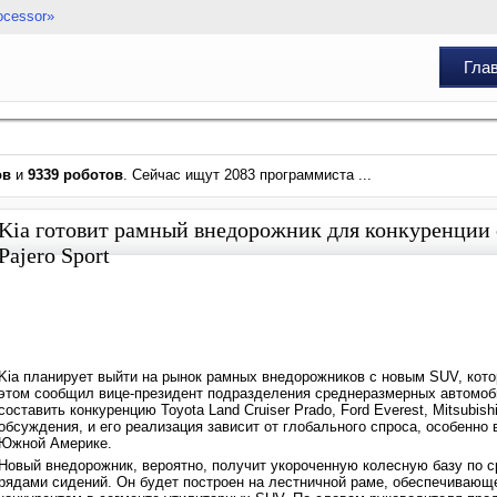
ocessor»
Гла
ов
и
9339 роботов
. Сейчас ищут 2083 программиста ...
Kia готовит рамный внедорожник для конкуренции с 
Pajero Sport
Kia планирует выйти на рынок рамных внедорожников с новым SUV, кот
этом сообщил вице-президент подразделения среднеразмерных автомоби
составить конкуренцию Toyota Land Cruiser Prado, Ford Everest, Mitsubish
обсуждения, и его реализация зависит от глобального спроса, особенн
Южной Америке.
Новый внедорожник, вероятно, получит укороченную колесную базу по 
рядами сидений. Он будет построен на лестничной раме, обеспечивающ