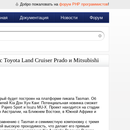
Добро пожаловать на
форум PHP программистов
!
вная
Документация
Новости
Форум
Toyota Land Cruiser Prado и Mitsubishi
Дата:
2025-
08-
06
07:44
орый будет построен на платформе пикапа Tasman. Об
лей Kia Дон Хун Канг. Потенциальная новинка сможет
i Pajero Sport и Isuzu MU-X. Проект находится на стадии
о в Австралии, на Ближнем Востоке, в Южной Африке и
сравнению с Tasman и семиместную компоновку с тремя
ей высокую проходимость, что делает его прямым