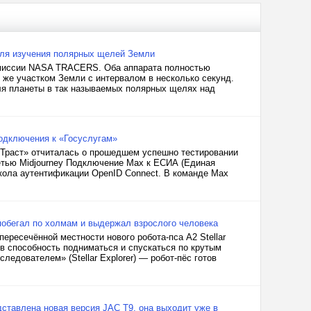
для изучения полярных щелей Земли
а миссии NASA TRACERS. Оба аппарата полностью
 же участком Земли с интервалом в несколько секунд.
ля планеты в так называемых полярных щелях над
одключения к «Госуслугам»
Траст» отчиталась о прошедшем успешно тестировании
етью Midjourney Подключение Max к ЕСИА (Единая
кола аутентификации OpenID Connect. В команде Max
о, побегал по холмам и выдержал взрослого человека
ересечённой местности нового робота-пса A2 Stellar
ив способность подниматься и спускаться по крутым
ледователем» (Stellar Explorer) — робот-пёс готов
ставлена новая версия JAC T9, она выходит уже в