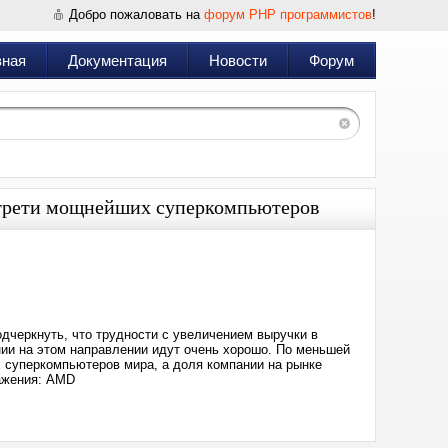
Добро пожаловать на
форум PHP программистов
!
вная
Документация
Новости
Форум
я трети мощнейших суперкомпьютеров
Дата:
2025-
08-
06
14:16
дчеркнуть, что трудности с увеличением выручки в
нии на этом направлении идут очень хорошо. По меньшей
 суперкомпьютеров мира, а доля компании на рынке
ражения: AMD