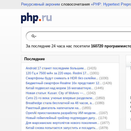
Рекурсивный акроним
словосочетания
«PHP: Hypertext Prepr
За последние 24 часа нас посетили
160720 программист
Последние
Android 17 станет последним большим...
(1415)
120 Гц и 7500 мАч за 220 евро. Redmi 17...
(1001)
Смартфоны будут снимать в HDR без склейки...
(1030)
Бюджетный смартфон Realme 16x представят 12...
(1426)
Китай подвесил над морем 16-мегаваттную...
(1445)
Новая статья: Kusan: City of Wolves —...
(1042)
Сито 21-го века: ученые впервые разделили...
(1850)
Breathedge стала бесплатной на 48 часов, а...
(1080)
Ракетный двигатель напечатали на...
(1855)
OpenAI приостановила разработку ИИ-модели...
(1167)
Новый геймплейный трейлер подтвердил дату...
(1174)
Для марсианских вертолётов нового поколения...
(1877)
Китай снова попытается запустить и посадить...
(1879)