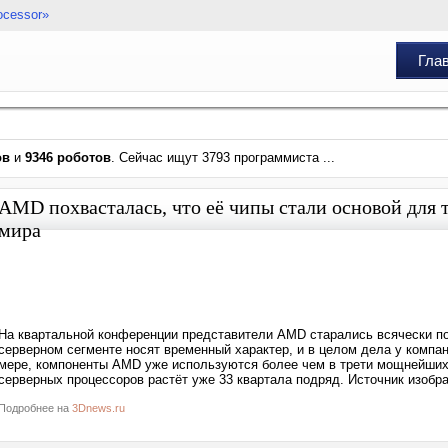
ocessor»
Гла
ов
и
9346 роботов
. Сейчас ищут 3793 программиста ...
AMD похвасталась, что её чипы стали основой дл
мира
На квартальной конференции представители AMD старались всячески по
серверном сегменте носят временный характер, и в целом дела у компа
мере, компоненты AMD уже используются более чем в трети мощнейших
серверных процессоров растёт уже 33 квартала подряд. Источник изоб
Подробнее на
3Dnews.ru