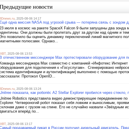
Предыдущие новости
3Dnews.ru
, 2025-08-06 14:17
Ещё одна миссия NASA под угрозой срыва — потеряна связь с зондом 
23 июля в космос на ракете SpaceX Falcon 9 были запущены два зонд
идентичны. Они должны были пролетать друг за другом над одним и тем
Это позволило бы оценить динамику переключений линий магнитного по
магнитными полюсами. Однако...
iXBT
, 2025-08-06 13:53
В отечественном мессенджере Max протестировали оборудование для п
Команда мессенджера Max совместно с компанией «Инфотекс Интернет 
оборудования для подключения к «Госуслугам». Сгенерировано нейрос
система идентификации и аутентификации) выполнено с помощью прото
рассказали: Протокол OpenID...
3Dnews.ru
, 2025-08-06 13:24
Unitree показала, как робопёс A2 Stellar Explorer пробился через стекл
Unitree Robotics представила видео демонстрирующее передвижение по п
Explorer. Четвероногий робот показал себя ловким и выносливым, прояв
склонам даже с грузом на спине. Его не случайно назвали «Звёздным исс
двигаться вперёд по...
iXBT
, 2025-08-06 13:17
Самый продаваемый пикап в России получил дизельный двигатель. Пред