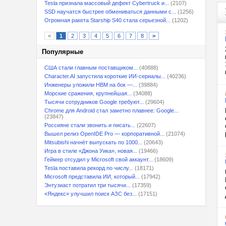
Tesla признала массовый дефект Cybertruck и...
(2107)
SSD научатся быстрее обмениваться данными с...
(1256)
Огромная ракета Starship S40 стала серьезной...
(1202)
<
1
2
3
4
5
6
7
8
>
Популярные
США стали главным поставщиком...
(40888)
Character.AI запустила короткие ИИ-сериалы...
(40236)
Инженеры уложили HBM на бок —...
(39884)
Морские сражения, крупнейшая...
(34088)
Тысячи сотрудников Google требуют...
(29604)
Chrome для Android стал заметно плавнее: Google...
(23847)
Россияне стали звонить и писать...
(22607)
Вышел релиз OpenIDE Pro — корпоративной...
(21074)
Mitsubishi начнёт выпускать по 1000...
(20643)
Игра в стиле «Джона Уика», новая...
(19466)
Геймер отсудил у Microsoft свой аккаунт...
(18609)
Tesla поставила рекорд по числу...
(18171)
Microsoft представила ИИ, который...
(17942)
Энтузиаст потратил три тысячи...
(17359)
«Яндекс» улучшил поиск АЗС без...
(17151)