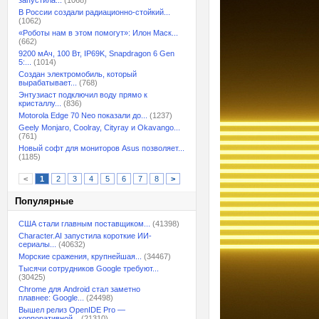
запустила...
(1068)
В России создали радиационно-стойкий...
(1062)
«Роботы нам в этом помогут»: Илон Маск...
(662)
9200 мАч, 100 Вт, IP69K, Snapdragon 6 Gen
5:...
(1014)
Создан электромобиль, который
вырабатывает...
(768)
Энтузиаст подключил воду прямо к
кристаллу...
(836)
Motorola Edge 70 Neo показали до...
(1237)
Geely Monjaro, Coolray, Cityray и Okavango...
(761)
Новый софт для мониторов Asus позволяет...
(1185)
<
1
2
3
4
5
6
7
8
>
Популярные
США стали главным поставщиком...
(41398)
Character.AI запустила короткие ИИ-
сериалы...
(40632)
Морские сражения, крупнейшая...
(34467)
Тысячи сотрудников Google требуют...
(30425)
Chrome для Android стал заметно
плавнее: Google...
(24498)
Вышел релиз OpenIDE Pro —
корпоративной...
(21310)