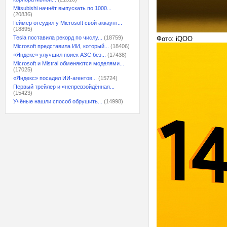
Mitsubishi начнёт выпускать по 1000...
(20836)
Геймер отсудил у Microsoft свой аккаунт...
(18895)
Tesla поставила рекорд по числу...
(18759)
Фото: iQOO
Microsoft представила ИИ, который...
(18406)
«Яндекс» улучшил поиск АЗС без...
(17438)
Microsoft и Mistral обменяются моделями...
(17025)
«Яндекс» посадил ИИ-агентов...
(15724)
Первый трейлер и «непревзойдённая...
(15423)
Учёные нашли способ обрушить...
(14998)