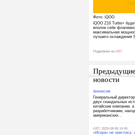
Фото: iQOO
iQOO Z10 Turbo+ буде
вполне себе флагманс
максимальная мощност
лучшего охлаждения 
Подробнее на
iXBT
Предыдущи
новости
бизнесом
Генеральный директор 
двух скандальных исто
китайские компании, 
разработчиками, нахо
американских...
iXBT
, 2025-08-06 14:40
«Искра» не зажглась: