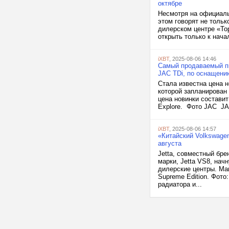
октябре
Несмотря на официаль
этом говорят не тольк
дилерском центре «То
открыть только к нача
iXBT
, 2025-08-06 14:46
Самый продаваемый пи
JAC TDi, по оснащени
Стала известна цена н
которой запланирован 
цена новинки составит
Explore. Фото JAC JA
iXBT
, 2025-08-06 14:57
«Китайский Volkswage
августа
Jetta, совместный бре
марки, Jetta VS8, нач
дилерские центры. Маш
Supreme Edition. Фот
радиатора и...