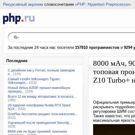
Рекурсивный акроним
словосочетания
«PHP: Hypertext Preprocessor»
За последние 24 часа нас посетили
157810 программистов
и
9294 
Последние
8000 мАч, 9
топовая про
С дизайном как у Ferrari, полным приводом
и...
(144)
Z10 Turbo+ 
Самый «злой» Volkswagen Tiguan:
Volkswagen...
(315)
Новый Airbus A350F прошел важнейшую
проверку...
(229)
Всего 12 км между аппаратами: в космосе...
(280)
Официальная премьера
20-ядерная платформа Nvidia RTX Spark
раскрывать подробност
N1X...
(552)
регулировки ШИМ сост
OnePlus бесплатно раздает пользователям...
Также известно, что р
(612)
максимальная яркость
Уцелевший после приводнения Starship...
(628)
BMW уже не будет прежней: компания