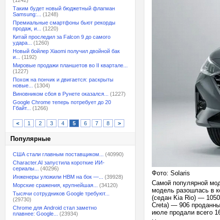
(1242)
Таким будет новый бюджетный флагман
Samsung:...
(1248)
Премиальные смартфоны бьют рекорды
продаж, и...
(1220)
Китай проследил за Falcon 9 до самого
удара...
(1260)
Новый бойлер Xiaomi получил двойной бак
и...
(1192)
Мировые продажи планшетов во II квартале...
(1227)
Похож на пончик и двигается: раскрыты
новые...
(1304)
Виновником сбоя в Рунете оказался...
(1227)
Google Chrome теперь потребует до 20
Гбайт...
(1266)
<
1
2
3
4
5
6
7
8
>
Популярные
США стали главным поставщиком...
(40990)
Character.AI запустила короткие ИИ-
сериалы...
(40296)
Фото: Solaris
Инженеры уложили HBM на бок —...
(39928)
Самой популярной моде
Морские сражения, крупнейшая...
(34120)
модель разошлась в к
Тысячи сотрудников Google требуют...
(седан Kia Rio) — 105
(29730)
Creta) — 906 проданны
Chrome для Android стал заметно
июле продали всего 1
плавнее: Google...
(23934)