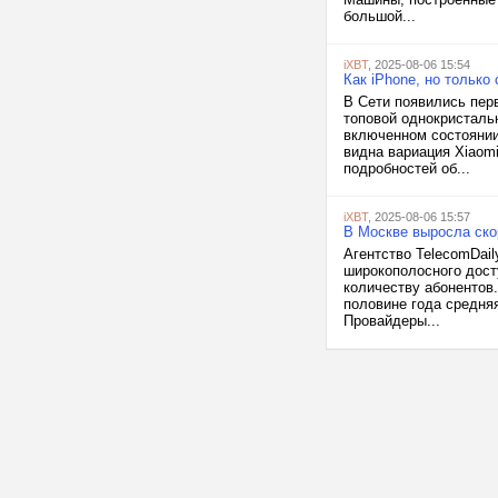
большой...
iXBT
, 2025-08-06 15:54
Как iPhone, но только
В Сети появились пер
топовой однокристаль
включенном состоянии
видна вариация Xiaomi
подробностей об...
iXBT
, 2025-08-06 15:57
В Москве выросла ско
Агентство TelecomDai
широкополосного дост
количеству абонентов.
половине года средняя
Провайдеры...