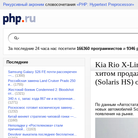
Рекурсивный акроним
словосочетания
«PHP: Hypertext Preprocessor»
За последние 24 часа нас посетили
166360 программистов
и
9346 
Последние
Kia Rio X-Li
хитом продаж
Samsung Galaxy S26 FE почти рассекречен
—...
(1300)
(Solaris HS)
Российская замена Land Cruiser Prado 250
и...
(1755)
Жестокий боевик Condemned 2: Bloodshot
от...
(1321)
340 л. с, запас хода 867 км и встроенная...
(1271)
По данным «Автостата
Роскосмос готовит космическую замену...
новых автомобилей Sol
(1232)
появления на рынке.
Китай меняет стратегию чиповой гонки —...
(1160)
Неполадки у «Ростелекома» стали
причиной...
(1163)
Devolver выкатила последнее бесплатное...