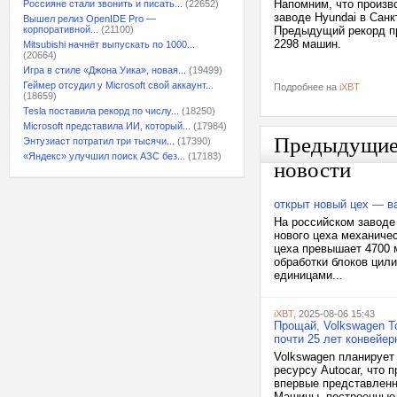
Напомним, что произв
Россияне стали звонить и писать...
(22652)
заводе Hyundai в Санк
Вышел релиз OpenIDE Pro —
корпоративной...
(21100)
Предыдущий рекорд пр
2298 машин.
Mitsubishi начнёт выпускать по 1000...
(20664)
Игра в стиле «Джона Уика», новая...
(19499)
Геймер отсудил у Microsoft свой аккаунт...
Подробнее на
iXBT
(18659)
Tesla поставила рекорд по числу...
(18250)
Microsoft представила ИИ, который...
(17984)
Предыдущи
Энтузиаст потратил три тысячи...
(17390)
«Яндекс» улучшил поиск АЗС без...
(17183)
новости
открыт новый цех — в
На российском заводе
нового цеха механиче
цеха превышает 4700 
обработки блоков цил
единицами...
iXBT
, 2025-08-06 15:43
Прощай, Volkswagen T
почти 25 лет конвейер
Volkswagen планирует
ресурсу Autocar, что 
впервые представленн
Машины, построенные 