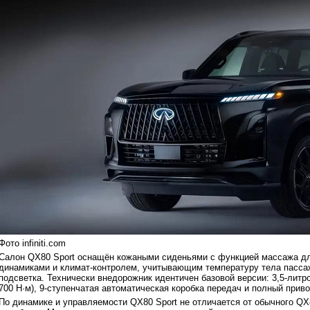
Фото infiniti.com
Салон QX80 Sport оснащён кожаными сиденьями с функцией массажа для
динамиками и климат-контролем, учитывающим температуру тела пасса
подсветка. Технически внедорожник идентичен базовой версии: 3,5-литр
700 Н·м), 9-ступенчатая автоматическая коробка передач и полный приво
По динамике и управляемости QX80 Sport не отличается от обычного QX