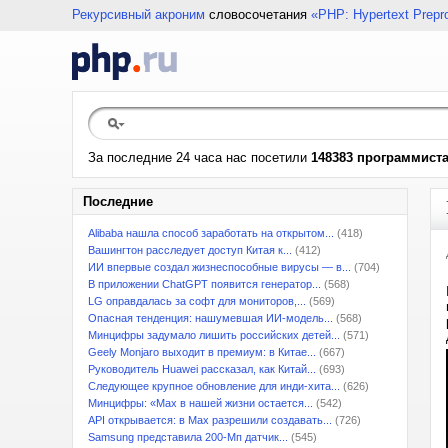
Рекурсивный акроним
словосочетания
«PHP: Hypertext Prepr
За последние 24 часа нас посетили
148383 программист
Последние
Alibaba нашла способ заработать на открытом...
(418)
Вашингтон расследует доступ Китая к...
(412)
ИИ впервые создал жизнеспособные вирусы — в...
(704)
В приложении ChatGPT появится генератор...
(568)
LG оправдалась за софт для мониторов,...
(569)
Опасная тенденция: нашумевшая ИИ-модель...
(568)
Минцифры задумало лишить российских детей...
(571)
Geely Monjaro выходит в премиум: в Китае...
(667)
Руководитель Huawei рассказал, как Китай...
(693)
Следующее крупное обновление для инди-хита...
(626)
Минцифры: «Max в нашей жизни остается...
(542)
API открывается: в Max разрешили создавать...
(726)
Samsung представила 200-Мп датчик...
(545)