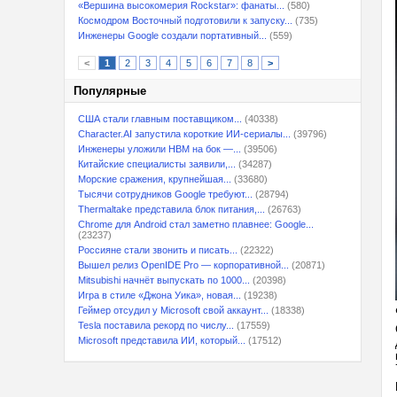
«Вершина высокомерия Rockstar»: фанаты...
(580)
Космодром Восточный подготовили к запуску...
(735)
Инженеры Google создали портативный...
(559)
<
1
2
3
4
5
6
7
8
>
Популярные
США стали главным поставщиком...
(40338)
Character.AI запустила короткие ИИ-сериалы...
(39796)
Инженеры уложили HBM на бок —...
(39506)
Китайские специалисты заявили,...
(34287)
Морские сражения, крупнейшая...
(33680)
Тысячи сотрудников Google требуют...
(28794)
Thermaltake представила блок питания,...
(26763)
Chrome для Android стал заметно плавнее: Google...
(23237)
Россияне стали звонить и писать...
(22322)
Вышел релиз OpenIDE Pro — корпоративной...
(20871)
Mitsubishi начнёт выпускать по 1000...
(20398)
Игра в стиле «Джона Уика», новая...
(19238)
Геймер отсудил у Microsoft свой аккаунт...
(18338)
Tesla поставила рекорд по числу...
(17559)
Microsoft представила ИИ, который...
(17512)