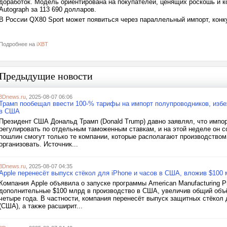
доработок. Модель ориентирована на покупателей, ценящих роскошь и к
Autograph за 113 690 долларов.
В России QX80 Sport может появиться через параллельный импорт, конк
Подробнее на
iXBT
Предыдущие новости
3Dnews.ru
, 2025-08-07 06:06
Трамп пообещал ввести 100-% тарифы на импорт полупроводников, избе
в США
Президент США Дональд Трамп (Donald Trump) давно заявлял, что импо
регулировать по отдельным таможенным ставкам, и на этой неделе он с
пошлин смогут только те компании, которые располагают производством
организовать. Источник...
3Dnews.ru
, 2025-08-07 04:35
Apple перенесёт выпуск стёкол для iPhone и часов в США, вложив $100
Компания Apple объявила о запуске программы American Manufacturing P
дополнительные $100 млрд в производство в США, увеличив общий объ
четыре года. В частности, компания перенесёт выпуск защитных стёкол д
(США), а также расширит...