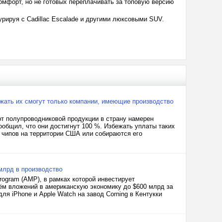
омфорт, но не готовых переплачивать за топовую версию
урируя с Cadillac Escalade и другими люксовыми SUV.
жать их смогут только компании, имеющие производство
рт полупроводниковой продукции в страну намерен
ообщил, что они достигнут 100 %. Избежать уплаты таких
 чипов на территории США или собираются его
 млрд в производство
rogram (AMP), в рамках которой инвестирует
ём вложений в американскую экономику до $600 млрд за
ля iPhone и Apple Watch на завод Corning в Кентукки