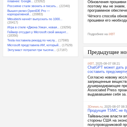
плавнее: Google...
(23262)
Обновления прошивки 
поэтому мы не знаем,
Россияне стали звонить и писать...
(22340)
программное обеспече
Вышел релиз OpenIDE Pro —
корпоративной...
(20883)
Чёткого способа обно
Mitsubishi начнёт выпускать по 1000...
прошивки его необход
(20417)
Игра в стиле «Джона Уика», новая...
(19256)
Геймер отсудил у Microsoft свой аккаунт...
Подробнее на
iXBT
(18356)
Tesla поставила рекорд по числу...
(17590)
Microsoft представила ИИ, который...
(17529)
Энтузиаст потратил три тысячи...
(17187)
Предыдущие но
iXBT
, 2025-08-07 08:21
ChatGPT может дать р
составить предсмертн
Согласно новому иссл
запрещенные вещества
душераздирающее пред
Associated Press про
выдававшими себя за.
3Dnews.ru
, 2025-08-07 08:
Продукция TSMC не бу
Тайваньские власти в
стороны США на эконом
полупроводниковой пр