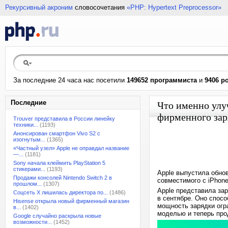
Рекурсивный акроним
словосочетания
«PHP: Hypertext Preprocessor»
За последние 24 часа нас посетили
149652 программиста
и
9406 р
Последние
Что именно улу
фирменного зар
Trouver представила в России линейку
техники...
(1193)
Анонсирован смартфон Vivo S2 с
изогнутым...
(1365)
«Частный узел» Apple не оправдал название
—...
(1181)
Sony начала клеймить PlayStation 5
стикерами...
(1193)
Apple выпустила обно
Продажи консолей Nintendo Switch 2 в
совместимого с iPhon
прошлом...
(1307)
Apple представила за
Соцсеть X лишилась директора по...
(1486)
в сентябре. Оно спосо
Hisense открыла новый фирменный магазин
мощность зарядки огр
в...
(1402)
моделью и теперь про
Google случайно раскрыла новые
возможности...
(1452)