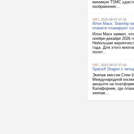
минимум TSMC удастся
изображения:...
iXBT
, 2025-08-07 07:35
Илон Маск: Starship н
планете планируют соз
Илон Маск заявил, что
ноябре-декабре 2026 г
Небольшая вероятност
года. Для этого мног
полет...
iXBT
, 2025-08-07 07:43
SpaceX Dragon с четы
Экипаж миссии Crew-1
Международной космич
аккаунте на платформ
Калифорнии, где плани
экипаж...