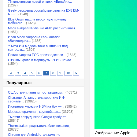
76 километров новой оптики: «Билайн»...
(1297)
Geely раскрыла российские цены на EX5 EM-
R —...
(1248)
Blue Origin нашла вероятную причину
майского...
(1323)
Маск выбрал Nvidia, но AMD рассчитывает...
(1451)
Илон Маск забросил свой аналог
«Википедии»...
(1336)
У M**a ИИ-модель тоже вышла из-под
контроля...
(1508)
После запрета FCC производители...
(1348)
Отзывы, фото и маршруты: 2ГИС начал...
(1594)
<
3
4
5
6
7
8
9
10
>
Популярные
США стали главным поставщиком...
(40371)
Character.AI запустила короткие ИИ-
сериалы...
(39826)
Инженеры уложили HBM на бок —...
(39542)
Морские сражения, крупнейшая...
(33703)
Тысячи сотрудников Google требуют...
(28845)
Thermaltake представила блок питания,...
(26775)
Изображение Apple
Chrome для Android стал заметно