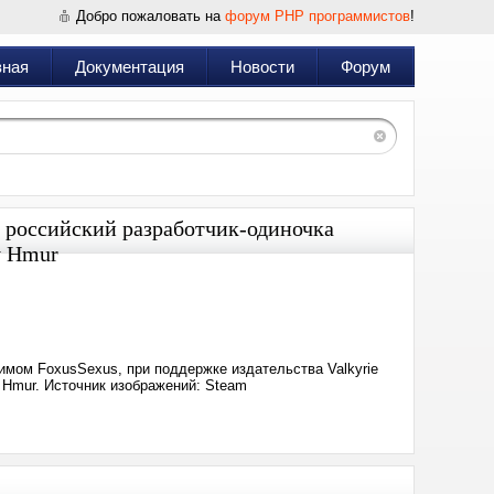
Добро пожаловать на
форум PHP программистов
!
вная
Документация
Новости
Форум
: российский разработчик-одиночка
у Hmur
Дата:
2025-
08-
07
09:26
имом FoxusSexus, при поддержке издательства Valkyrie
а Hmur. Источник изображений: Steam