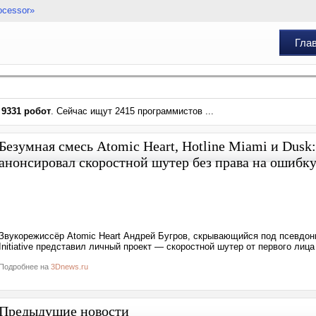
ocessor»
Гла
и
9331 робот
. Сейчас ищут 2415 программистов ...
Безумная смесь Atomic Heart, Hotline Miami и Dusk
анонсировал скоростной шутер без права на ошибк
Звукорежиссёр Atomic Heart Андрей Бугров, скрывающийся под псевдон
Initiative представил личный проект — скоростной шутер от первого лиц
Подробнее на
3Dnews.ru
Предыдущие новости