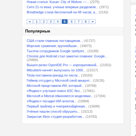
Новая статья: Kusan: City of Wolves —...
(2275)
Сито 21-го века: ученые впервые разделили...
(2971)
Breathedge стала бесплатной на 48 часов, а...
(2142)
<
1
2
3
4
5
6
7
8
>
Популярные
США стали главным поставщиком...
(41737)
Морские сражения, крупнейшая...
(34873)
Тысячи сотрудников Google требуют...
(31189)
Chrome для Android стал заметно плавнее: Google...
(24966)
Вышел релиз OpenIDE Pro — корпоративной...
(21552)
Mitsubishi начнёт выпускать по 1000...
(21017)
Tesla поставила рекорд по числу...
(19163)
Геймер отсудил у Microsoft свой аккаунт...
(19135)
Microsoft представила ИИ, который...
(18768)
«Яндекс» улучшил поиск АЗС без...
(17681)
Microsoft и Mistral обменяются моделями...
(17334)
«Яндекс» посадил ИИ-агентов...
(15968)
Первый трейлер и «непревзойдённая...
(15699)
Учёные нашли способ обрушить...
(15213)
Закрытая Xbox студия-разработчик...
(14783)