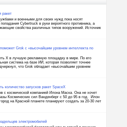
я ракет
лужбами и военными для своих нужд пока носят
попадания Cybertruck в руки вероятного противника, а
ажающие свойства различных типов вооружений. Источник
поможет Grok с «высочайшим уровнем интеллекта по
еть X в лучшую рекламную площадку в мире. По его
ная система на базе ИИ, которая позволяет точнее
одчеркнул, что Grok обладает «высочайшим уровнем
ть количество запусков ракет SpaceX
в с космической компанией Илона Маска. Она не хочет
базы Космических сил Ванденберг с 50 до 95 в год. Илон
 город на Красной планете планируют создать за 20-30 лет
владельцев электромобилей