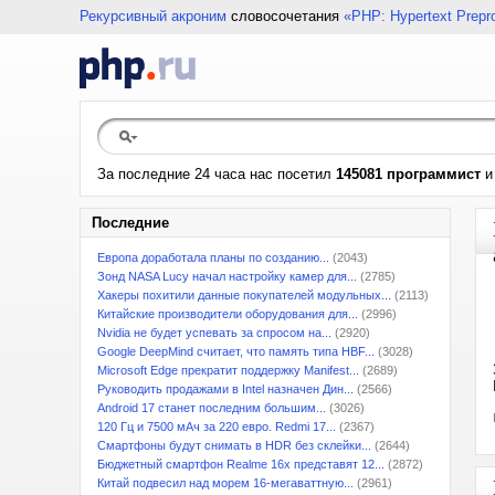
Рекурсивный акроним
словосочетания
«PHP: Hypertext Prepr
За последние 24 часа нас посетил
145081 программист
Последние
Европа доработала планы по созданию...
(2043)
Зонд NASA Lucy начал настройку камер для...
(2785)
Хакеры похитили данные покупателей модульных...
(2113)
Китайские производители оборудования для...
(2996)
Nvidia не будет успевать за спросом на...
(2920)
Google DeepMind считает, что память типа HBF...
(3028)
Microsoft Edge прекратит поддержку Manifest...
(2689)
Руководить продажами в Intel назначен Дин...
(2566)
Android 17 станет последним большим...
(3026)
120 Гц и 7500 мАч за 220 евро. Redmi 17...
(2367)
Смартфоны будут снимать в HDR без склейки...
(2644)
Бюджетный смартфон Realme 16x представят 12...
(2872)
Китай подвесил над морем 16-мегаваттную...
(2961)