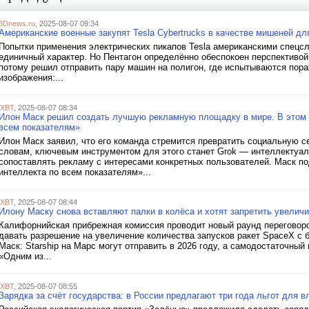
3Dnews.ru
, 2025-08-07 09:34
Американские военные закупят Tesla Cybertrucks в качестве мишеней дл
Попытки применения электрических пикапов Tesla американскими спецс
единичный характер. Но Пентагон определённо обеспокоен перспективой 
потому решил отправить пару машин на полигон, где испытываются пор
изображения:...
iXBT
, 2025-08-07 08:34
Илон Маск решил создать лучшую рекламную площадку в мире. В этом 
всем показателям»
Илон Маск заявил, что его команда стремится превратить социальную с
словам, ключевым инструментом для этого станет Grok — интеллектуаль
сопоставлять рекламу с интересами конкретных пользователей. Маск п
интеллекта по всем показателям»...
iXBT
, 2025-08-07 08:44
Илону Маску снова вставляют палки в колёса и хотят запретить увеличи
Калифорнийская прибрежная комиссия проводит новый раунд переговоро
давать разрешение на увеличение количества запусков ракет SpaceX с 
Маск: Starship на Марс могут отправить в 2026 году, а самодостаточный
«Одним из...
iXBT
, 2025-08-07 08:55
Зарядка за счёт государства: в России предлагают три года льгот для 